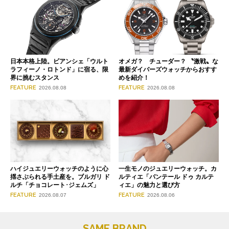
日本本格上陸。ビアンシェ「ウルト
オメガ？ チューダー？ 〝激戦〟な
ラフィーノ・ロトンド」に宿る、限
最新ダイバーズウォッチからおすす
界に挑むスタンス
めを紹介！
FEATURE
FEATURE
2026.08.08
2026.08.08
ハイジュエリーウォッチのように心
一生モノのジュエリーウォッチ。カ
揺さぶられる手土産を。ブルガリ ド
ルティエ「パンテール ドゥ カルテ
ルチ「チョコレート･ジェムズ」
ィエ」の魅力と選び方
FEATURE
FEATURE
2026.08.07
2026.08.06
SAME BRAND