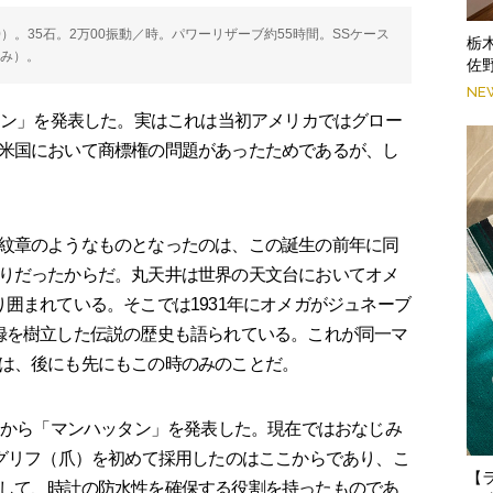
Cal.8800）。35石。2万00振動／時。パワーリザーブ約55時間。SSケース
栃
込み）。
佐
NE
ョン」を発表した。実はこれは当初アメリカではグロー
米国において商標権の問題があったためであるが、し
紋章のようなものとなったのは、この誕生の前年に同
りだったからだ。丸天井は世界の天文台においてオメ
囲まれている。そこでは1931年にオメガがジュネーブ
録を樹立した伝説の歴史も語られている。これが同一マ
は、後にも先にもこの時のみのことだ。
ンから「マンハッタン」を発表した。現在ではおなじみ
のグリフ（爪）を初めて採用したのはここからであり、こ
【
して、時計の防水性を確保する役割を持ったものであ