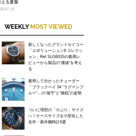
映える夏服
26.07.19
WEEKLY
MOST VIEWED
新しくなったグランドセイコー
「エボリューション9 コレクシ
ョン」Ref.SLGB015の着用レ
ビューから製品の“価値”を考え
る
着用して分かったチューダー
「ブラックベイ 54 “ラグーンブ
ルー”」の“保守”と“挑戦”の姿勢
ついに理想の「小ぶり」サイズ
へ！ケースサイズを小型化した
名作・新作腕時計5選