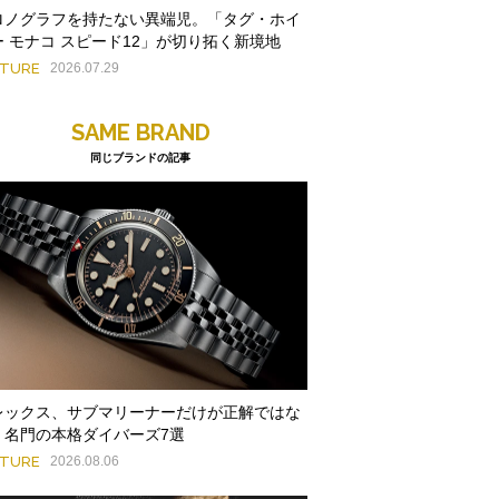
ロノグラフを持たない異端児。「タグ・ホイ
ー モナコ スピード12」が切り拓く新境地
ATURE
2026.07.29
SAME BRAND
同じブランドの記事
レックス、サブマリーナーだけが正解ではな
。名門の本格ダイバーズ7選
ATURE
2026.08.06