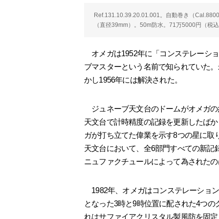
Ref.131.10.39.20.01.001。自動巻き（
（直径39mm）。50m防水。71万5000円（税
オメガは1952年に「コンステレーシ
ブマスターという名前で知られていた。
かし1956年には解決された。
ジュネーブ天文台のドームがオメガの
天文台で計時精度の記録を更新したばか
ガが打ち立てた偉業を示す8つの星に取り
天文台において、全6部門すべての新記
ニュファクチュールによって為されたの
1982年、オメガはコンステレーショ
となった3時と9時位置に配された4つ
れはサファイアクリスタル製風防を固定