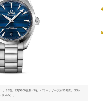
4
5
Cal.8800）。35石。2万5200振動／時。パワーリザーブ約55時間。SSケ
円（税込み）。