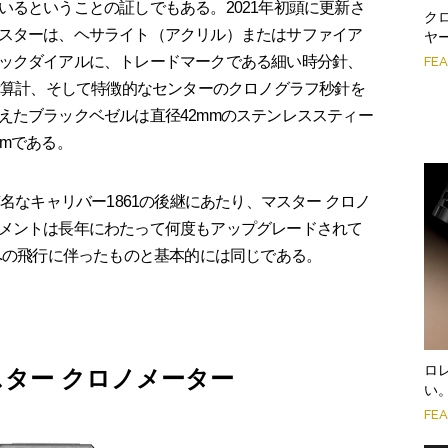
いるということの証しでもある。2021年初頭に更新さ
ク
スターは、ヘサライト（アクリル）またはサファイア
ヤ
ックダイアルに、トレードマークである細い時分針、
FE
の積算計、そして特徴的なセンターのクロノグラフ秒針を
えたブラックベゼルは直径42mmのステンレススティー
mである。
名なキャリバー1861の後継にあたり、マスター クロノ
メントは長年にわたって何度もアップグレードされて
月への飛行に伴ったものと基本的には同じである。
ロ
スター クロノメーター
い
FE