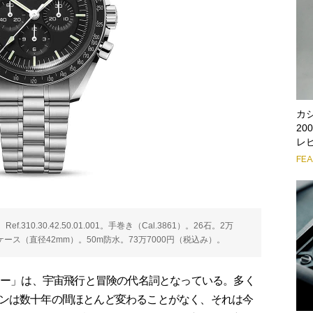
カ
2
レ
FE
0.30.42.50.01.001。手巻き（Cal.3861）。26石。2万
ケース（直径42mm）。50m防水。73万7000円（税込み）。
ター」は、宇宙飛行と冒険の代名詞となっている。多く
ンは数十年の間ほとんど変わることがなく、それは今