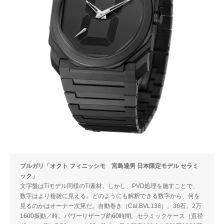
ブルガリ「オクト フィニッシモ 宮島達男 日本限定モデル セラミ
ック」
文字盤はTiモデル同様のTi素材。しかし、PVD処理を施すことで、
数字はより複雑に見える。どのようにも解釈できる数字から、何を
見るのかはオーナー次第だ。自動巻き（Cal.BVL138）。36石。2万
1600振動／時。パワーリザーブ約60時間。セラミックケース（直径