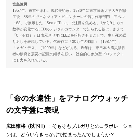
宮島達男
1957年、東京生まれ。現代美術家。1986年に東京藝術大学大学院修
了後、88年のヴェネツィア・ビエンナーレの若手作家部門「アペル
ト88」で展示した「Sea of Time」で注目を集める。1から9までの
数字が変化するLEDのデジタルカウンターで知られる彼は、あえて
「0（ゼロ）」は表示させずにLEDを暗転させることで、生と死の繰
り返しを表現している。代表作に「30万年の時計」（1987年）、
「メガ・デス」（1999年）などがある。近年は、東日本大震災犠牲
者の鎮魂と震災の記憶の継承を願い、社会的な参加型プロジェクト
にも力を入れている。
「命の永遠性」をアナログウォッチ
の文字盤に表現
広田雅将（以下H）
：そもそもブルガリとのコラボレーショ
ンは、どういうきっかけで始まったんでしょうか？