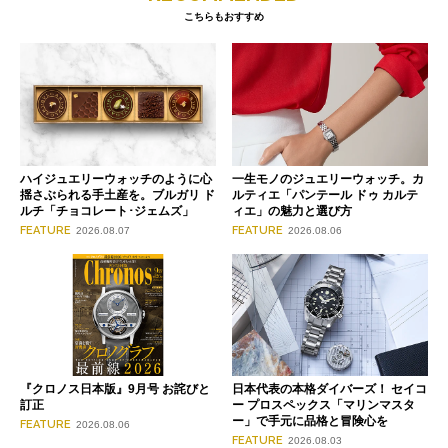
こちらもおすすめ
ハイジュエリーウォッチのように心
一生モノのジュエリーウォッチ。カ
揺さぶられる手土産を。ブルガリ ド
ルティエ「パンテール ドゥ カルテ
ルチ「チョコレート･ジェムズ」
ィエ」の魅力と選び方
FEATURE
FEATURE
2026.08.07
2026.08.06
『クロノス日本版』9月号 お詫びと
日本代表の本格ダイバーズ！ セイコ
訂正
ー プロスペックス「マリンマスタ
ー」で手元に品格と冒険心を
FEATURE
2026.08.06
FEATURE
2026.08.03