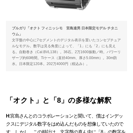
ブルガリ「オクト フィニッシモ 宮島達男 日本限定モデル チタニ
ウム」
文字盤の中心に7セグメントのデジタル表示を置いたコンセプチュア
ルなモデル。数字は見る角度によって、「1」にも「2」にも見え
る。自動巻き（Cal.BVL138）。36石。2万1600振動／時。パワーリ
ザーブ約60時間。Tiケース（直径40mm、厚さ5.00mm）。30m防
水。日本限定120本。202万4000円（税込み）。
「オクト」と「8」の多様な解釈
H
:宮島さんとのコラボレーションと聞いて、僕はインデッ
クスにデジタル数字をはめ込んだものを想像していたので
す。しかし、この時計は、文字盤の真ん中に「8」の数字を