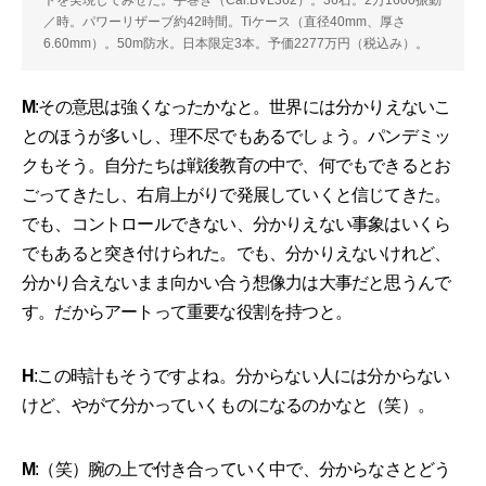
トを実現してみせた。手巻き（Cal.BVL362）。36石。2万1600振動
／時。パワーリザーブ約42時間。Tiケース（直径40mm、厚さ
6.60mm）。50m防水。日本限定3本。予価2277万円（税込み）。
M
:その意思は強くなったかなと。世界には分かりえないこ
とのほうが多いし、理不尽でもあるでしょう。パンデミッ
クもそう。自分たちは戦後教育の中で、何でもできるとお
ごってきたし、右肩上がりで発展していくと信じてきた。
でも、コントロールできない、分かりえない事象はいくら
でもあると突き付けられた。でも、分かりえないけれど、
分かり合えないまま向かい合う想像力は大事だと思うんで
す。だからアートって重要な役割を持つと。
H
:この時計もそうですよね。分からない人には分からない
けど、やがて分かっていくものになるのかなと（笑）。
M
:（笑）腕の上で付き合っていく中で、分からなさとどう