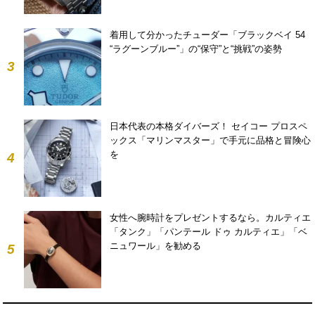
着用して分かったチューダー「ブラックベイ 54
“ラグーンブルー”」の“保守”と“挑戦”の姿勢
3
日本代表の本格ダイバーズ！ セイコー プロスペ
ックス「マリンマスター」で手元に品格と冒険心
を
4
女性へ腕時計をプレゼントするなら。カルティエ
「タンク」「パンテール ドゥ カルティエ」「ベ
ニュワール」を勧める
5