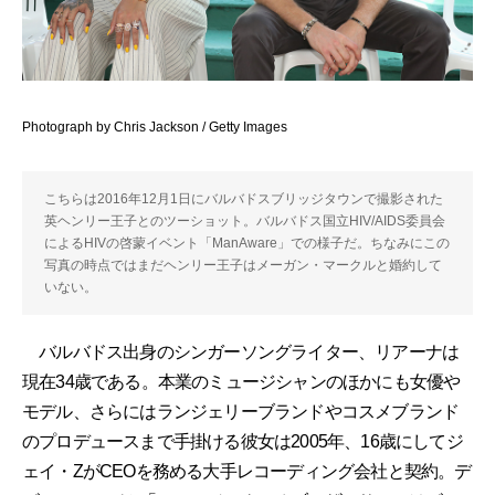
Photograph by Chris Jackson / Getty Images
こちらは2016年12月1日にバルバドスブリッジタウンで撮影された
英ヘンリー王子とのツーショット。バルバドス国立HIV/AIDS委員会
によるHIVの啓蒙イベント「ManAware」での様子だ。ちなみにこの
写真の時点ではまだヘンリー王子はメーガン・マークルと婚約して
いない。
バルバドス出身のシンガーソングライター、リアーナは
現在34歳である。本業のミュージシャンのほかにも女優や
モデル、さらにはランジェリーブランドやコスメブランド
のプロデュースまで手掛ける彼女は2005年、16歳にしてジ
ェイ・ZがCEOを務める大手レコーディング会社と契約。デ