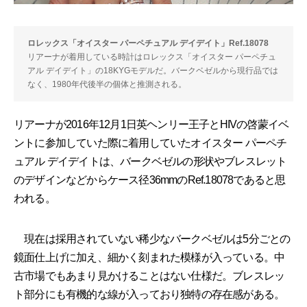
ロレックス「オイスター パーペチュアル デイデイト」Ref.18078
リアーナが着用している時計はロレックス「オイスター パーペチュ
アル デイデイト」の18KYGモデルだ。バークベゼルから現行品では
なく、1980年代後半の個体と推測される。
リアーナが2016年12月1日英ヘンリー王子とHIVの啓蒙イベ
ントに参加していた際に着用していたオイスター パーペチ
ュアル デイデイトは、バークベゼルの形状やブレスレット
のデザインなどからケース径36mmのRef.18078であると思
われる。
現在は採用されていない稀少なバークベゼルは5分ごとの
鏡面仕上げに加え、細かく刻まれた模様が入っている。中
古市場でもあまり見かけることはない仕様だ。ブレスレッ
ト部分にも有機的な線が入っており独特の存在感がある。