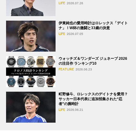
LIFE
2026.07.26
伊東純也の愛用時計はロレックス「デイト
ナ」！W杯の激闘と33歳の決意
LIFE
2026.07.05
ウォッチズ＆ワンダーズ ジュネーブ 2026
の注目作 ランキング10
FEATURE
2026.06.23
町野修斗、ロレックスのデイトナを愛用？
サッカー日本代表に追加招集された“忍
者”の腕時計
LIFE
2026.06.21