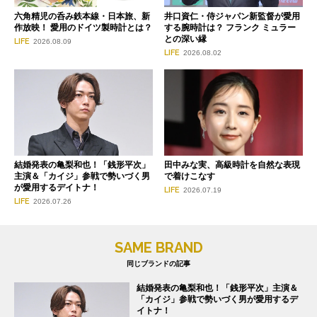
六角精児の呑み鉄本線・日本旅、新
井口資仁・侍ジャパン新監督が愛用
作放映！ 愛用のドイツ製時計とは？
する腕時計は？ フランク ミュラー
との深い縁
LIFE
2026.08.09
LIFE
2026.08.02
田中みな実、高級時計を自然な表現
結婚発表の亀梨和也！「銭形平次」
で着けこなす
主演＆「カイジ」参戦で勢いづく男
が愛用するデイトナ！
LIFE
2026.07.19
LIFE
2026.07.26
SAME BRAND
同じブランドの記事
結婚発表の亀梨和也！「銭形平次」主演＆
「カイジ」参戦で勢いづく男が愛用するデ
イトナ！