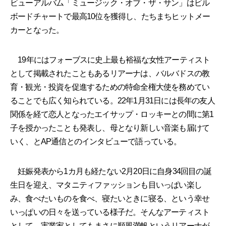
ビューアルバム「ミュージック・オブ・ザ・サン」はビル
ボードチャートで最高10位を獲得し、たちまちヒットメー
カーとなった。
19年にはフォーブスに史上最も裕福な女性アーティスト
として掲載されたこともあるリアーナは、バルバドスの教
育・観光・投資を促進するための特命全権大使を務めてい
ることでも広く知られている。22年1月31日には長年の友人
関係を経て恋人となったエイサップ・ロッキーとの間に第1
子を授かったことも発表し、母となり新しい音楽も届けて
いく、とAP通信とのインタビューで語っている。
妊娠発表から1カ月も経たない2月20日に自身34回目の誕
生日を迎え、マタニティファッションも目いっぱい楽し
み、食べたいものを食べ、寝たいときに寝る、という幸せ
いっぱいの日々を送っている様子だ。そんなアーティスト
として、実業家としてもまさに順風満帆というリアーナが