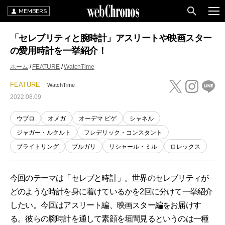
MEMBERS
「セレブリティと腕時計」アスリートや映画スター
の愛用時計を一挙紹介！
ホーム
FEATURE
WatchTime
FEATURE
WatchTime
2022.08.09
ウブロ
オメガ
オーデマ ピゲ
シャネル
ジャガー・ルクルト
フレデリック・コンスタント
ブライトリング
ブルガリ
リシャール・ミル
ロレックス
今回のテーマは「セレブと時計」。世界のセレブリティが
どのような時計を身に着けているかを2回に分けて一挙紹介
したい。今回はアスリート編、映画スター編をお届けす
る。彼らの腕時計を通して素顔を垣間見るというのは一種