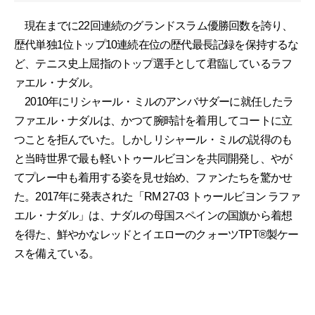
現在までに22回連続のグランドスラム優勝回数を誇り、
歴代単独1位トップ10連続在位の歴代最長記録を保持するな
ど、テニス史上屈指のトップ選手として君臨しているラフ
ァエル・ナダル。
2010年にリシャール・ミルのアンバサダーに就任したラ
ファエル・ナダルは、かつて腕時計を着用してコートに立
つことを拒んでいた。しかしリシャール・ミルの説得のも
と当時世界で最も軽いトゥールビヨンを共同開発し、やが
てプレー中も着用する姿を見せ始め、ファンたちを驚かせ
た。2017年に発表された「RM 27-03 トゥールビヨン ラファ
エル・ナダル」は、ナダルの母国スペインの国旗から着想
を得た、鮮やかなレッドとイエローのクォーツTPT®製ケー
スを備えている。