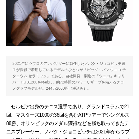
2021年にウブロのアンバサダーに就任したノバク・ジョコビッチ選
手が撮影で着用しているモデルのひとつが「ビッグ・バン ウニコ チ
タニウム セラミック」である。自社開発・製造の「ウニコ」キャリ
バー HUB1280を搭載し、約72時間のパワーリザーブを備えるクロ
ノグラフモデルだ。244万2000円（税込み）。
セルビア出身のテニス選手であり、グランドスラムで21
回、マスターズ1000の38回を含むATPツアーでシングルス
88勝、オリンピックのメダル獲得などを勝ち取ってきたテ
ニスプレーヤー、ノバク・ジョコビッチは2021年からウブ