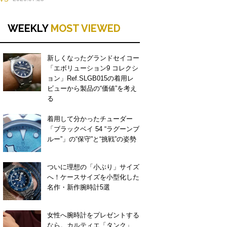
WEEKLY
MOST VIEWED
新しくなったグランドセイコー
「エボリューション9 コレクシ
ョン」Ref.SLGB015の着用レ
ビューから製品の“価値”を考え
る
着用して分かったチューダー
「ブラックベイ 54 “ラグーンブ
ルー”」の“保守”と“挑戦”の姿勢
ついに理想の「小ぶり」サイズ
へ！ケースサイズを小型化した
名作・新作腕時計5選
女性へ腕時計をプレゼントする
なら。カルティエ「タンク」