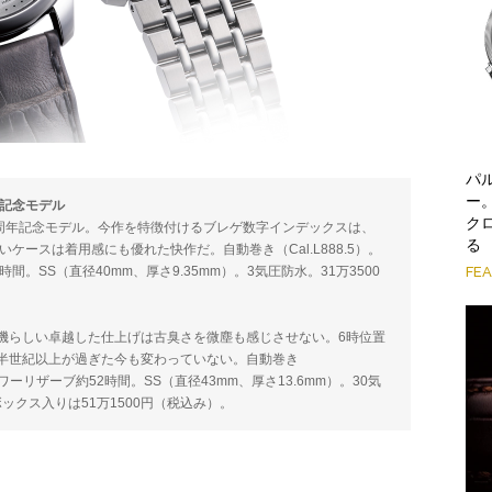
パ
ー
年記念モデル
ク
0周年記念モデル。今作を特徴付けるブレゲ数字インデックスは、
る
ケースは着用感にも優れた快作だ。自動巻き（Cal.L888.5）。
FE
時間。SS（直径40mm、厚さ9.35mm）。3気圧防水。31万3500
機らしい卓越した仕上げは古臭さを微塵も感じさせない。6時位置
半世紀以上が過ぎた今も変わっていない。自動巻き
。パワーリザーブ約52時間。SS（直径43mm、厚さ13.6mm）。30気
ックス入りは51万1500円（税込み）。