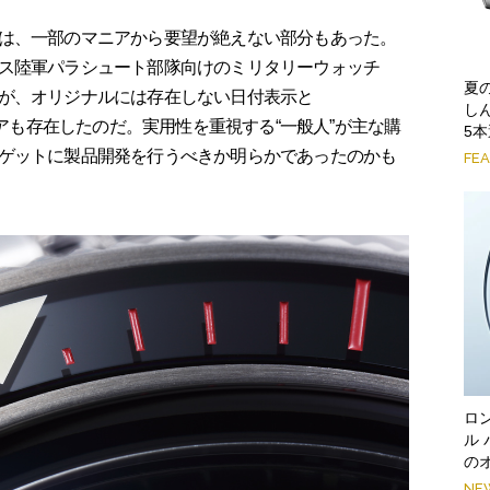
は、一部のマニアから要望が絶えない部分もあった。
ス陸軍パラシュート部隊向けのミリタリーウォッチ
夏
が、オリジナルには存在しない日付表示と
し
ニアも存在したのだ。実用性を重視する“一般人”が主な購
5
ゲットに製品開発を行うべきか明らかであったのかも
FE
ロ
ル
の
NE