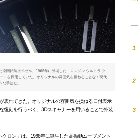
1
逆回転防止ベゼル。1968年に登場した「ロンジン ウルトラ-ク
サートを採用していた。オリジナルの雰囲気を損ねることなく現代
2
うな手法だ。
が表れてきた。オリジナルの雰囲気を損ねる日付表示
3
な復刻を行うべく、3Dスキャナーを用いることで外装
ラ-クロン」は、1968年に誕生した高振動ムーブメント