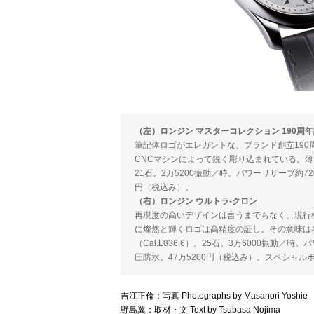
（左）ロンジン マスターコレクション 190周
筆記体ロゴがエレガントな、ブランド創立19
CNCマシンによって鋭く彫り込まれている。薄い
21石。2万5200振動／時。パワーリザーブ約72
円（税込み）。
（右）ロンジン ウルトラ-クロン
再現度の高いデザインは言うまでもなく、現行
に燦然と輝くロゴは高精度の証し。その意味は
（Cal.L836.6）。25石。3万6000振動／時
圧防水。47万5200円（税込み）。スペシャルボ
吉江正倫：写真 Photographs by Masanori Yoshie
野島翼：取材・文 Text by Tsubasa Nojima