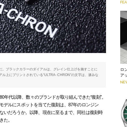
FE
ロ
だ。ブラックカラーのダイアルは、グレイン仕上げを施すことに
ア
上にプリントされている“ULTRA- CHRON”の文字は、滲みな
NE
0年代以降、数々のブランドが取り組んできた“復刻”。
モデルにスポットを当てた復刻は、87年のロンジン
ないだろうか。以降、現在に至るまで、同社は復刻時
きた。