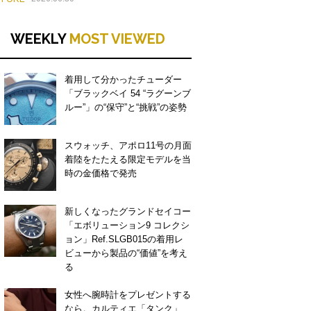
WEEKLY
MOST VIEWED
着用して分かったチューダー
「ブラックベイ 54 “ラグーンブ
ルー”」の“保守”と“挑戦”の姿勢
スウォッチ、アポロ11号の月面
着陸をたたえる限定モデルを当
時の金価格で発売
新しくなったグランドセイコー
「エボリューション9 コレクシ
ョン」Ref.SLGB015の着用レ
ビューから製品の“価値”を考え
る
女性へ腕時計をプレゼントする
なら。カルティエ「タンク」