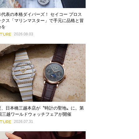
本代表の本格ダイバーズ！ セイコー プロス
ックス「マリンマスター」で手元に品格と冒
心を
ATURE
2026.08.03
夏、日本橋三越本店が〝時計の聖地〟に。第
9回三越ワールドウォッチフェアが開催
ATURE
2026.07.31