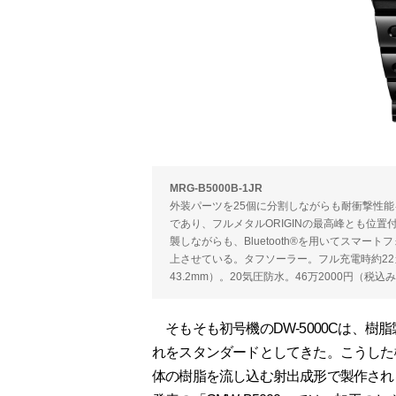
MRG-B5000B-1JR
外装パーツを25個に分割しながらも耐衝撃性能
であり、フルメタルORIGINの最高峰とも位置付
襲しながらも、Bluetooth®を用いてスマ
上させている。タフソーラー。フル充電時約22カ
43.2mm）。20気圧防水。46万2000円（税込
そもそも初号機のDW-5000Cは、樹脂
れをスタンダードとしてきた。こうした
体の樹脂を流し込む射出成形で製作され