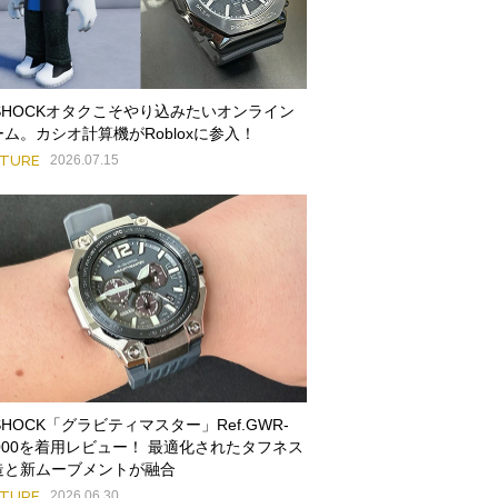
-SHOCKオタクこそやり込みたいオンライン
ーム。カシオ計算機がRobloxに参入！
ATURE
2026.07.15
SHOCK「グラビティマスター」Ref.GWR-
3000を着用レビュー！ 最適化されたタフネス
造と新ムーブメントが融合
ATURE
2026.06.30