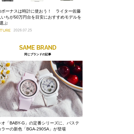
のボーナスは時計に使おう！ ライター佐藤
んいちが50万円台を目安におすすめモデルを
本選ぶ
ATURE
2026.07.25
SAME BRAND
同じブランドの記事
シオ「BABY-G」の定番シリーズに、パステ
ラーの新色「BGA-290SA」が登場