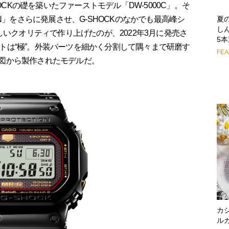
OCKの礎を築いたファーストモデル「DW-5000C」。そ
夏
N」をさらに発展させ、G-SHOCKのなかでも最高峰シ
し
しいクオリティで作り上げたのが、2022年3月に発売さ
5
セプトは“極”。外装パーツを細かく分割して隅々まで研磨す
FE
う意図から製作されたモデルだ。
カ
ルカ