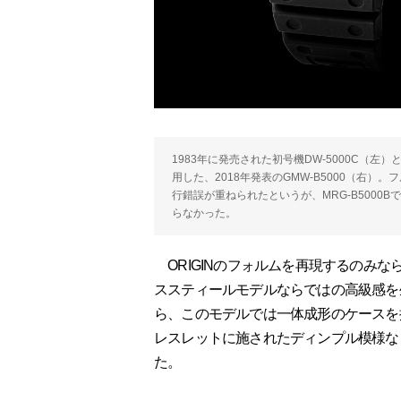
1983年に発売された初号機DW-5000C（
用した、2018年発表のGMW-B5000（右
行錯誤が重ねられたというが、MRG-B500
らなかった。
ORIGINのフォルムを再現するのみ
ススティールモデルならではの高級感を生
ら、このモデルでは一体成形のケースを
レスレットに施されたディンプル模様な
た。