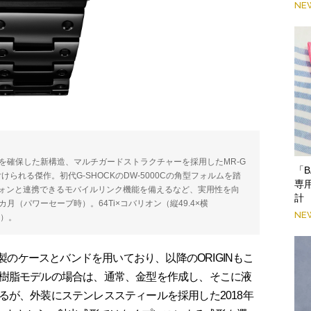
NE
を確保した新構造、マルチガードストラクチャーを採用したMR-G
「B
けられる傑作。初代G-SHOCKのDW-5000Cの角型フォルムを踏
専
ートフォンと連携できるモバイルリンク機能を備えるなど、実用性を向
計
月（パワーセーブ時）。64Ti×コバリオン（縦49.4×横
NE
み）。
製のケースとバンドを用いており、以降のORIGINもこ
樹脂モデルの場合は、通常、金型を作成し、そこに液
るが、外装にステンレススティールを採用した2018年