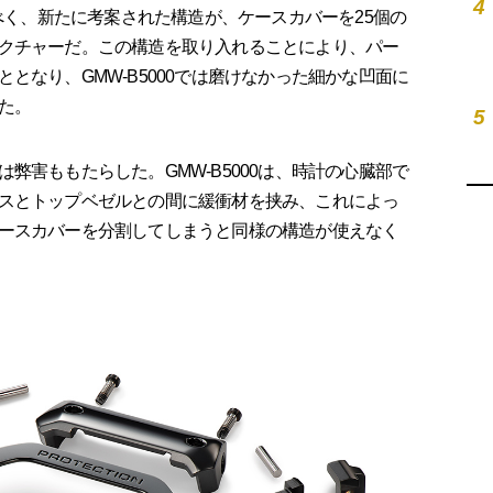
4
べく、新たに考案された構造が、ケースカバーを25個の
クチャーだ。この構造を取り入れることにより、パー
となり、GMW-B5000では磨けなかった細かな凹面に
た。
5
害ももたらした。GMW-B5000は、時計の心臓部で
スとトップベゼルとの間に緩衝材を挟み、これによっ
ースカバーを分割してしまうと同様の構造が使えなく