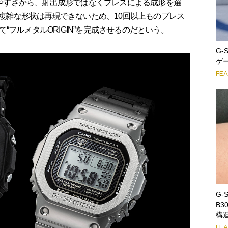
のしやすさから、射出成形ではなくプレスによる成形を選
Nの複雑な形状は再現できないため、10回以上ものプレス
フルメタルORIGIN”を完成させるのだという。
G
ゲ
FE
G-
B
構
FE