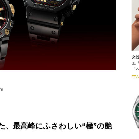
女
エ
「
FE
hi
た、最高峰にふさわしい“極”の艶