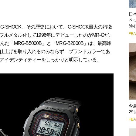
日
ペ
険
G-SHOCK。その歴史において、G-SHOCK最大の特徴
FE
ルメタル化して1996年にデビューしたのがMR-Gだ。
「MRG-B5000B」と「MRG-B2000B」は、最高峰
仕上げを取り入れるのみならず、ブランドカラーであ
Kのアイデンティティーをしっかりと明示している。
今
2
FE