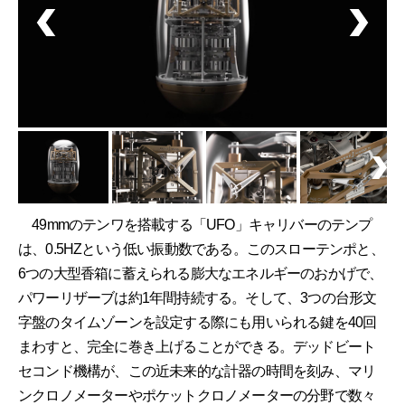
49mmのテンワを搭載する「UFO」キャリバーのテンプ
は、0.5HZという低い振動数である。このスローテンポと、
6つの大型香箱に蓄えられる膨大なエネルギーのおかげで、
パワーリザーブは約1年間持続する。そして、3つの台形文
字盤のタイムゾーンを設定する際にも用いられる鍵を40回
まわすと、完全に巻き上げることができる。デッドビート
セコンド機構が、この近未来的な計器の時間を刻み、マリ
ンクロノメーターやポケットクロノメーターの分野で数々