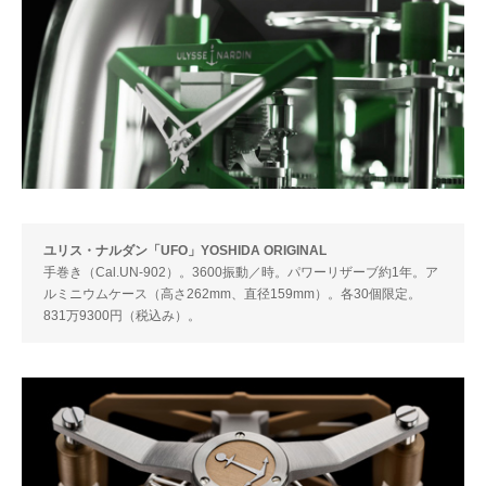
ユリス・ナルダン「UFO」YOSHIDA ORIGINAL
手巻き（Cal.UN-902）。3600振動／時。パワーリザーブ約1年。ア
ルミニウムケース（高さ262mm、直径159mm）。各30個限定。
831万9300円（税込み）。