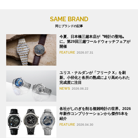
SAME BRAND
同じブランドの記事
今夏、日本橋三越本店が〝時計の聖地〟
に。第29回三越ワールドウォッチフェアが
開催
FEATURE
2026.07.31
ユリス・ナルダンが「フリーク X」を刷
新。小径化と各所の熟成により高められた
完成度に注目
NEWS
2026.06.22
各社がしのぎを削る複雑時計の世界。2026
年新作コンプリケーションから傑作5本を
紹介
FEATURE
2026.04.30