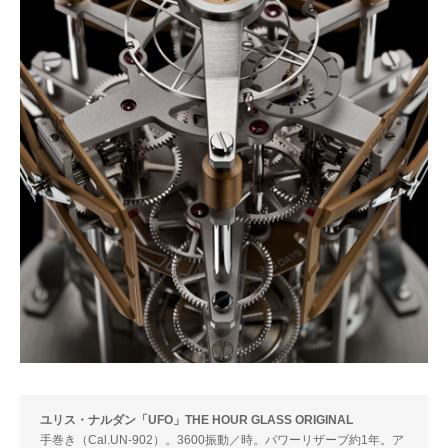
ユリス・ナルダン「UFO」THE HOUR GLASS ORIGINAL
手巻き（Cal.UN-902）。3600振動／時。パワーリザーブ約1年。ア