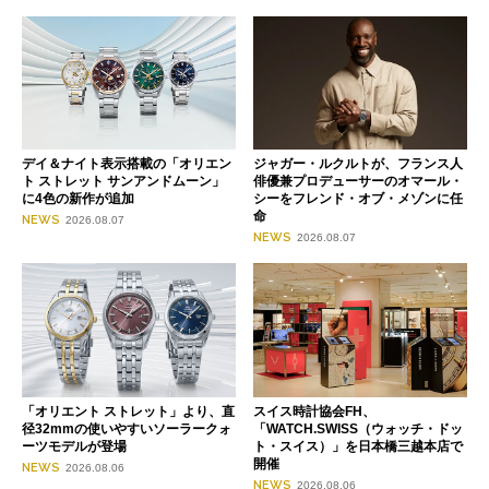
デイ＆ナイト表示搭載の「オリエン
ジャガー・ルクルトが、フランス人
ト ストレット サンアンドムーン」
俳優兼プロデューサーのオマール・
に4色の新作が追加
シーをフレンド・オブ・メゾンに任
命
NEWS
2026.08.07
NEWS
2026.08.07
「オリエント ストレット」より、直
スイス時計協会FH、
径32mmの使いやすいソーラークォ
「WATCH.SWISS（ウォッチ・ドッ
ーツモデルが登場
ト・スイス）」を日本橋三越本店で
開催
NEWS
2026.08.06
NEWS
2026.08.06