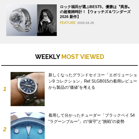
ロック福田が選ぶBEST5。優勝は〝異形〟
の超複雑時計！【ウォッチズ＆ワンダーズ
2026 新作】
FEATURE
2026.04.26
WEEKLY
MOST VIEWED
新しくなったグランドセイコー「エボリューショ
ン9 コレクション」Ref.SLGB015の着用レビュー
から製品の“価値”を考える
1
着用して分かったチューダー「ブラックベイ 54
“ラグーンブルー”」の“保守”と“挑戦”の姿勢
2