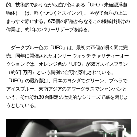
的、技術的でありながら遊び心もある「UFO（未確認浮遊
物体）」は、軽くつつくとスイングし、やがて台座の上に
まっすぐ静止する。675個の部品からなるこの機械仕掛けの
偉業は、約1年のパワーリザーブを誇る。
ダークブルー色の「UFO」は、最初の75個が瞬く間に完
売。同年に開催されたオンリー ウォッチ チャリティーオー
クションでは、オレンジ色の「UFO」が38万スイスフラン
（約6千万円）という異例の金額で落札されている。
「UFO」の最終版は、日本のヨシダでグリーン、ブヘラで
アイスブルー、東南アジアのアワーグラスでシャンパンと
いう、それぞれ30 台限定の歴史的なシリーズで幕を閉じよ
うとしている。