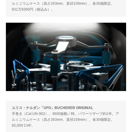
ルミニウムケース（高さ263mm、直径159mm）。各30個限定。
831万9300円（税込み）。
ユリス・ナルダン「UFO」BUCHERER ORIGINAL
手巻き（Cal.UN-902）。3600振動／時。パワーリザーブ約1年。ア
ルミニウムケース（高さ263mm、直径159mm）。各30個限定。
65,000 CHF。