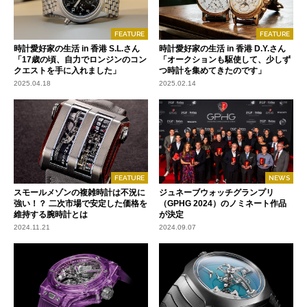
FEATURE
FEATURE
時計愛好家の生活 in 香港 S.L.さん
時計愛好家の生活 in 香港 D.Y.さん
「17歳の頃、自力でロンジンのコン
「オークションも駆使して、少しず
クエストを手に入れました」
つ時計を集めてきたのです」
2025.04.18
2025.02.14
FEATURE
NEWS
スモールメゾンの複雑時計は不況に
ジュネーブウォッチグランプリ
強い！？ 二次市場で安定した価格を
（GPHG 2024）のノミネート作品
維持する腕時計とは
が決定
2024.11.21
2024.09.07