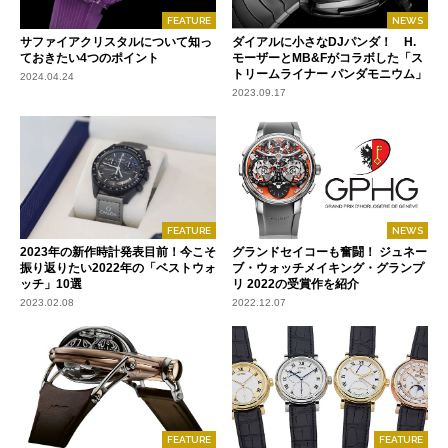
FEATURE
NEWS
サファイアクリスタルについて知っ
ダイアルに小さなDJパンダ！ H.
ておきたい4つのポイント
モーザーとMB&Fがコラボした「ス
トリームライナー パンダモニウム」
2024.04.24
2023.09.17
FEATURE
NEWS
2023年の新作時計発表目前！今こそ
グランドセイコーも奮闘！ ジュネー
振り返りたい2022年の「ベストウォ
ブ・ウォッチメイキング・グランプ
ッチ」10選
リ 2022の受賞作を紹介
2023.02.08
2022.12.07
FEATURE
FEATURE