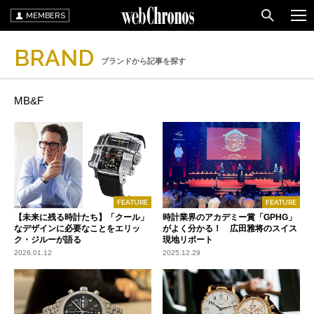
MEMBERS
BRAND
ブランドから記事を探す
MB&F
FEATURE
FEATURE
【未来に残る時計たち】「クール」
時計業界のアカデミー賞「GPHG」
なデザインに必要なことをエリッ
がよく分かる！ 広田雅将のスイス
ク・ジルーが語る
現地リポート
2026.01.12
2025.12.29