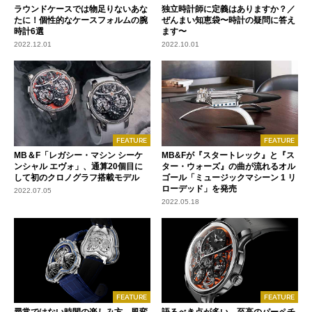
ラウンドケースでは物足りないあな
独立時計師に定義はありますか？／
たに！個性的なケースフォルムの腕
ぜんまい知恵袋〜時計の疑問に答え
時計6選
ます〜
2022.12.01
2022.10.01
FEATURE
FEATURE
MB＆F「レガシー・マシン シーケ
MB&Fが『スタートレック』と『ス
ンシャル エヴォ」、通算20個目に
ター・ウォーズ』の曲が流れるオル
して初のクロノグラフ搭載モデル
ゴール「ミュージックマシーン 1 リ
ローデッド」を発売
2022.07.05
2022.05.18
FEATURE
FEATURE