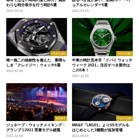
尋常ではない時間の楽しみ方。風変
語るべき点が多い、至高のパーペチ
わりな時分表示を行う時計5選
ュアルカレンダー5選
2022.03.24
2022.03.03
FEATURE
FEATURE
唯一無二の独創性を備えた、素晴ら
中東の時計見本市「ドバイ ウォッチ
しき「クレイジー」ウォッチ6選
ウィーク 2021」注目すべき新作は
この5本！
2022.02.09
2021.12.05
NEWS
FEATURE
ジュネーブ・ウォッチメイキング・
MB&F「LM101」よりSSモデルを
グランプリ2021 受賞モデル総覧
はじめとした3種類が追加登場
2021.12.03
2021.08.05