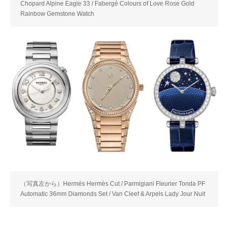
Chopard Alpine Eagle 33 / Fabergé Colours of Love Rose Gold
Rainbow Gemstone Watch
（写真左から）Hermès Hermès Cut / Parmigiani Fleurier Tonda PF
Automatic 36mm Diamonds Set / Van Cleef & Arpels Lady Jour Nuit