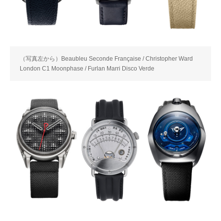
（写真左から）Beaubleu Seconde Française / Christopher Ward
London C1 Moonphase / Furlan Marri Disco Verde