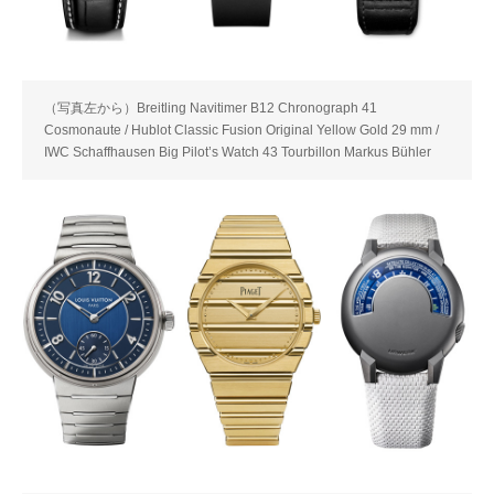
（写真左から）Breitling Navitimer B12 Chronograph 41
Cosmonaute / Hublot Classic Fusion Original Yellow Gold 29 mm /
IWC Schaffhausen Big Pilot’s Watch 43 Tourbillon Markus Bühler