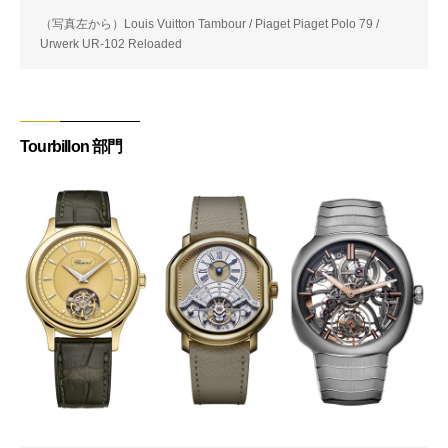
（写真左から）Louis Vuitton Tambour / Piaget Piaget Polo 79 /
Urwerk UR-102 Reloaded
Tourbillon 部門