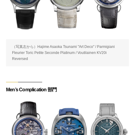
（写真左から）Hajime Asaoka Tsunami "Art Deco" / Parmigiani
Fleurier Toric Petite Seconde Platinum / Voutilainen KV20i
Reversed
Men’s Complication 部門