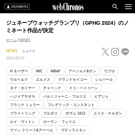
MEMBERS
ジュネーブウォッチグランプリ（GPHG 2024）のノ
ミネート作品が決定
ホーム
NEWS
NEWS
ニュース
2024.09.07
H.モーザー
IWC
MB&F
アーノルド&サン
ウブロ
ウルベルク
エルメス
グランドセイコー
ショパール
タグ・ホイヤー
チャペック
ドゥ・ベトゥーン
ハジメアサオカ
パルミジャーニ・フルリエ
ピアジェ
フランク ミュラー
フレデリック・コンスタント
ブライトリング
ブルガリ
ボヴェ 1822
ユリス・ナルダン
ルイ・ヴィトン
ローラン・フェリエ
ヴァン クリーフ&アーペル
ヴティライネン