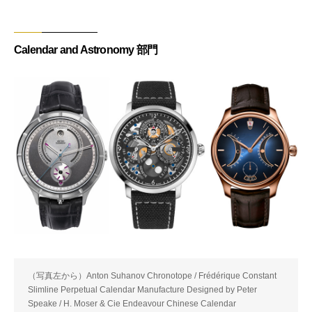
Calendar and Astronomy 部門
（写真左から）Anton Suhanov Chronotope / Frédérique Constant
Slimline Perpetual Calendar Manufacture Designed by Peter
Speake / H. Moser & Cie Endeavour Chinese Calendar