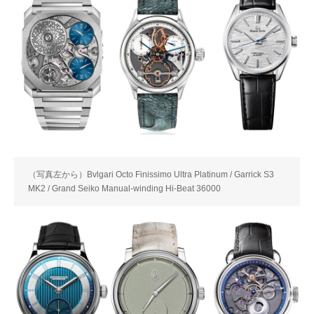
（写真左から）Bvlgari Octo Finissimo Ultra Platinum / Garrick S3
MK2 / Grand Seiko Manual-winding Hi-Beat 36000