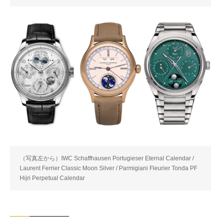
（写真左から）IWC Schaffhausen Portugieser Eternal Calendar /
Laurent Ferrier Classic Moon Silver / Parmigiani Fleurier Tonda PF
Hijri Perpetual Calendar