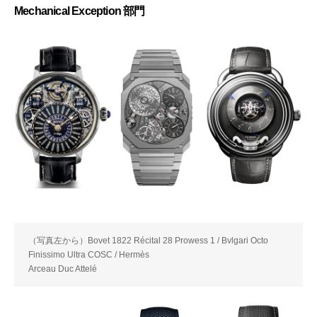
Mechanical Exception 部門
（写真左から）Bovet 1822 Récital 28 Prowess 1 / Bvlgari Octo
Finissimo Ultra COSC / Hermès
Arceau Duc Attelé