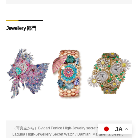
Jewellery 部門
JA
（写真左から）Bvlgari Fenice High-Jewelry secret watch / Chopard
Laguna High-Jewellery Secret Watch / Damiani Margherita Desert