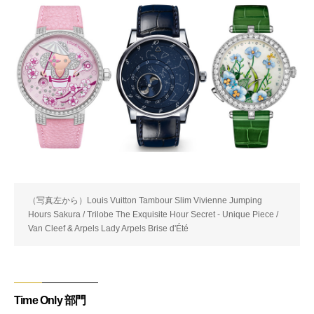
（写真左から）Louis Vuitton Tambour Slim Vivienne Jumping
Hours Sakura / Trilobe The Exquisite Hour Secret - Unique Piece /
Van Cleef & Arpels Lady Arpels Brise d'Été
Time Only 部門