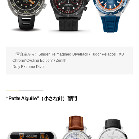
（写真左から）Singer Reimagined Divetrack / Tudor Pelagos FXD
Chrono"Cycling Edition" / Zenith
Defy Extreme Diver
“Petite Aiguille”（小さな針）部門