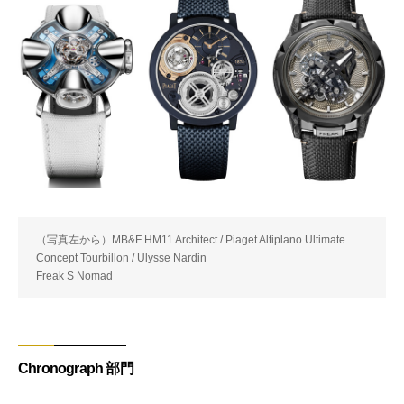
（写真左から）MB&F HM11 Architect / Piaget Altiplano Ultimate
Concept Tourbillon / Ulysse Nardin
Freak S Nomad
Chronograph 部門