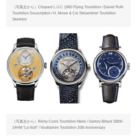
（写真左から）Chopard L.U.C 1860 Flying Tourbillon / Daniel Roth
Tourbillon Souscription / H. Moser & Cie Streamliner Tourbillon
Skeleton
（写真左から）Rémy Cools Tourbillon Atelie / Sartory Billard SB06-
24HM "La Nuit" / Voutilainen Tourbillon 20th Anniversary