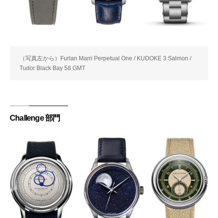
（写真左から）Furlan Marri Perpetual One / KUDOKE 3 Salmon /
Tudor Black Bay 58 GMT
Challenge 部門