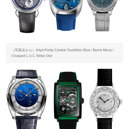
（写真左から）ArtyA Purity Central Tourbillon Blue / Byrne Meca /
Chopard L.U.C Strike One