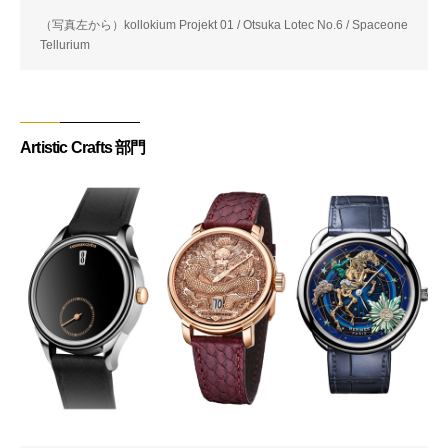
（写真左から）kollokium Projekt 01 / Otsuka Lotec No.6 / Spaceone
Tellurium
Artistic Crafts 部門