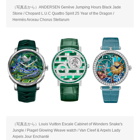
（写真左から）ANDERSEN Genève Jumping Hours Black Jade
Stone / Chopard L.U.C Quattro Spirit 25 Year of the Dragon /
Hermès Arceau Chorus Stellarum
（写真左から）Louis Vuitton Escale Cabinet of Wonders Snake's
Jungle / Piaget Glowing Weave watch / Van Cleef & Arpels Lady
Arpels Jour Enchanté