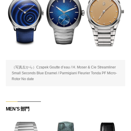
（写真左から）Czapek Goutte d’eau / H. Moser & Cie Streamliner
Small Seconds Blue Enamel / Parmigiani Fleurier Tonda PF Micro-
Rotor No date
MEN’S 部門