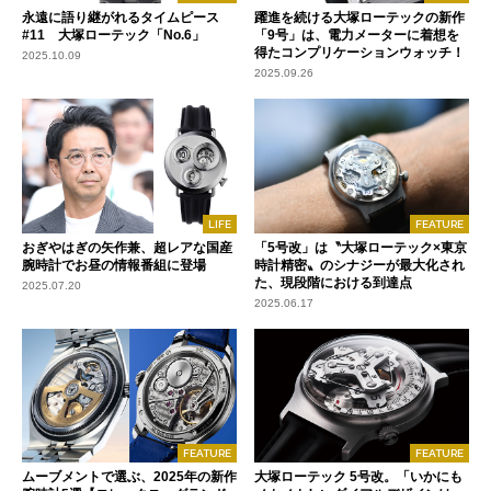
永遠に語り継がれるタイムピース
躍進を続ける大塚ローテックの新作
#11 大塚ローテック「No.6」
「9号」は、電力メーターに着想を
得たコンプリケーションウォッチ！
2025.10.09
2025.09.26
LIFE
FEATURE
おぎやはぎの矢作兼、超レアな国産
「5号改」は〝大塚ローテック×東京
腕時計でお昼の情報番組に登場
時計精密〟のシナジーが最大化され
た、現段階における到達点
2025.07.20
2025.06.17
FEATURE
FEATURE
ムーブメントで選ぶ、2025年の新作
大塚ローテック 5号改。「いかにも