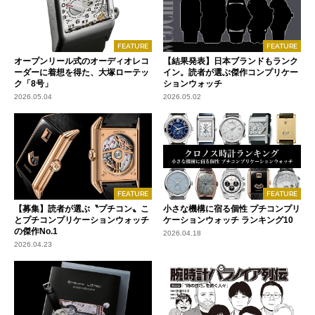
FEATURE
FEATURE
オープンリール式のオーディオレコ
【結果発表】日本ブランドもランク
ーダーに着想を得た、大塚ローテッ
イン。読者が選ぶ傑作コンプリケー
ク「8号」
ションウォッチ
2026.05.04
2026.05.02
FEATURE
FEATURE
【募集】読者が選ぶ〝プチコン〟こ
小さな機構に宿る個性 プチコンプリ
とプチコンプリケーションウォッチ
ケーションウォッチ ランキング10
の傑作No.1
2026.04.18
2026.04.23