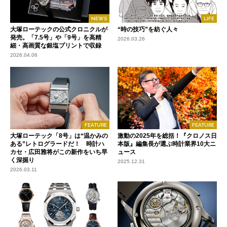
NEWS
LIFE
大塚ローテックの公式クロニクルが
“時の技巧”を紡ぐ人々
発売。「7.5号」や「9号」を高精
2026.03.26
細・高画質な銀塩プリントで収録
2026.04.06
FEATURE
FEATURE
大塚ローテック「8号」は“温かみの
激動の2025年を総括！『クロノス日
ある”レトログラードだ！ 時計ハ
本版』編集長が選ぶ時計業界10大ニ
カセ・広田雅将がこの新作をいち早
ュース
く深掘り
2025.12.31
2026.03.11