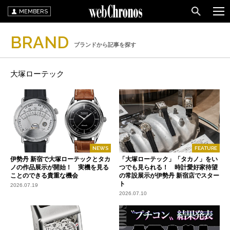
MEMBERS
BRAND
ブランドから記事を探す
大塚ローテック
NEWS
FEATURE
伊勢丹 新宿で大塚ローテックとタカ
「大塚ローテック」「タカノ」をい
ノの作品展示が開始！ 実機を見る
つでも見られる！ 時計愛好家待望
ことのできる貴重な機会
の常設展示が伊勢丹 新宿店でスター
ト
2026.07.19
2026.07.10