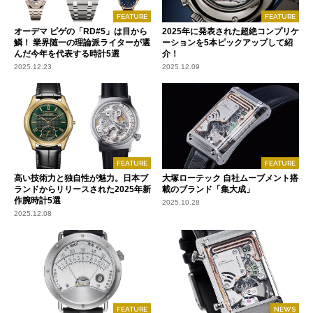
FEATURE
FEATURE
オーデマ ピゲの「RD#5」は目から
2025年に発表された超絶コンプリケ
鱗！ 業界随一の理論派ライターが選
ーションを5本ピックアップして紹
んだ今年を代表する時計5選
介！
2025.12.23
2025.12.09
FEATURE
FEATURE
高い技術力と独自性が魅力。日本ブ
大塚ローテック 自社ムーブメント搭
ランドからリリースされた2025年新
載のブランド「集大成」
作腕時計5選
2025.10.28
2025.12.08
FEATURE
NEWS