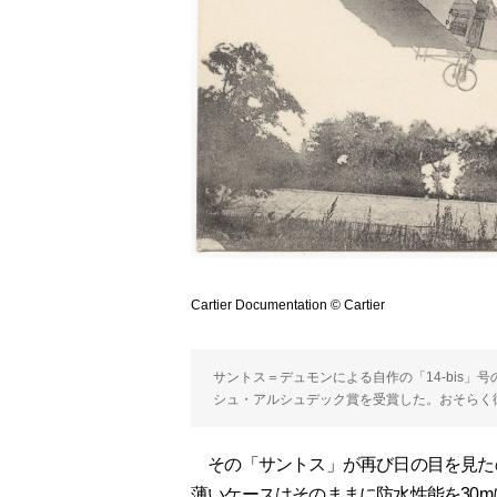
Cartier Documentation © Cartier
サントス＝デュモンによる自作の「14-bis」号
シュ・アルシュデック賞を受賞した。おそらく
その「サントス」が再び日の目を見たの
薄いケースはそのままに防水性能を30