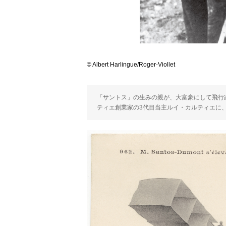
© Albert Harlingue/Roger-Viollet
「サントス」の生みの親が、大富豪にして飛行
ティエ創業家の3代目当主ルイ・カルティエに