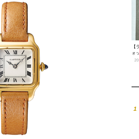
【
ォ
20
1