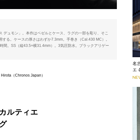
ス デュモン」。本作はベゼルとケース、ラグの一部を彫り、そこ
。ケースの厚さはわずか7.3mm。手巻き（Cal.430 MC）。
時間。SS（縦43.5×横31.4mm）。3気圧防水。ブラックアリゲー
。
名
エ
rota（Chronos Japan）
NE
カルティエ
グ