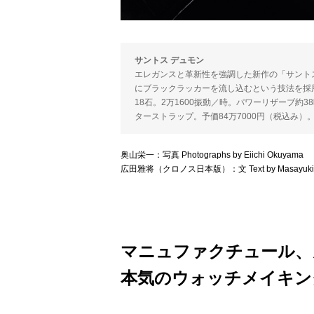
サントス デュモン
エレガンスと革新性を強調した新作の「サント
にブラックラッカーを流し込むという技法を採用する
18石。2万1600振動／時。パワーリザーブ約38
ターストラップ。予価84万7000円（税込み）
奥山栄一：写真 Photographs by Eiichi Okuyama
広田雅将（クロノス日本版）：文 Text by Masayuki Hi
マニュファクチュール、
本気のウォッチメイキン