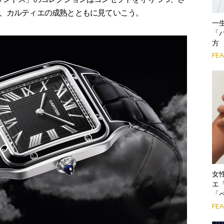
、カルティエの成熟とともに見ていこう。
一
「
方
FE
女
エ
「
FE