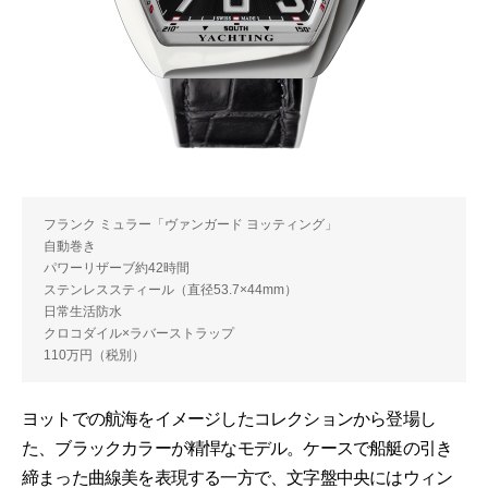
フランク ミュラー「ヴァンガード ヨッティング」
自動巻き
パワーリザーブ約42時間
ステンレススティール（直径53.7×44mm）
日常生活防水
クロコダイル×ラバーストラップ
110万円（税別）
ヨットでの航海をイメージしたコレクションから登場し
た、ブラックカラーが精悍なモデル。ケースで船艇の引き
締まった曲線美を表現する一方で、文字盤中央にはウィン