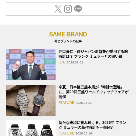
SAME BRAND
同じブランドの記事
井口資仁・侍ジャパン新監督が愛用する腕
時計は？ フランク ミュラーとの深い縁
LIFE
2026.08.02
今夏、日本橋三越本店が〝時計の聖地〟
に。第29回三越ワールドウォッチフェアが
開催
FEATURE
2026.07.31
新たな表現に挑み続ける。2026年 フラン
ク ミュラーの新作時計を一挙紹介！
FEATURE
2026.05.16