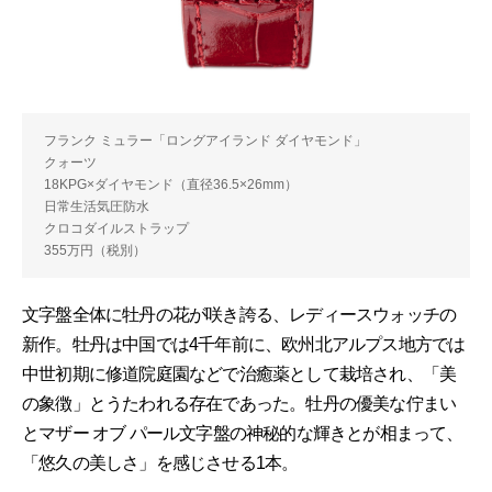
フランク ミュラー「ロングアイランド ダイヤモンド」
クォーツ
18KPG×ダイヤモンド（直径36.5×26mm）
日常生活気圧防水
クロコダイルストラップ
355万円（税別）
文字盤全体に牡丹の花が咲き誇る、レディースウォッチの
新作。牡丹は中国では4千年前に、欧州北アルプス地方では
中世初期に修道院庭園などで治癒薬として栽培され、「美
の象徴」とうたわれる存在であった。牡丹の優美な佇まい
とマザー オブ パール文字盤の神秘的な輝きとが相まって、
「悠久の美しさ」を感じさせる1本。