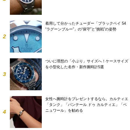
着用して分かったチューダー「ブラックベイ 54
“ラグーンブルー”」の“保守”と“挑戦”の姿勢
2
ついに理想の「小ぶり」サイズへ！ケースサイズ
を小型化した名作・新作腕時計5選
3
女性へ腕時計をプレゼントするなら。カルティエ
「タンク」「パンテール ドゥ カルティエ」「ベ
ニュワール」を勧める
4