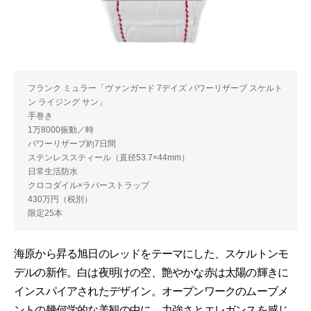
フランク ミュラー「ヴァンガード 7デイズ パワーリザーブ スケルト
ン ライジング サン」
手巻き
1万8000振動／時
パワーリザーブ約7日間
ステンレススティール（直径53.7×44mm）
日常生活防水
クロコダイル×ラバーストラップ
430万円（税別）
限定25本
海原から昇る旭日のレッドをテーマにした、スケルトンモ
デルの新作。白は夜明けの空、艶やかな赤は太陽の輝きに
インスパイアされたデザイン。オープンワークのムーブメ
ントの幾何学的な美観の中に、力強さとエレガンスを感じ