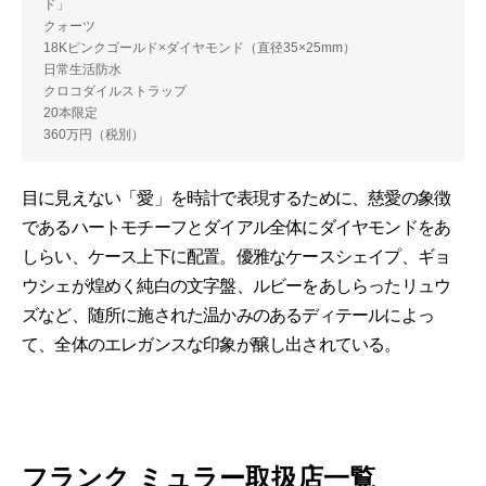
ド」
クォーツ
18Kピンクゴールド×ダイヤモンド（直径35×25mm）
日常生活防水
クロコダイルストラップ
20本限定
360万円（税別）
目に見えない「愛」を時計で表現するために、慈愛の象徴
であるハートモチーフとダイアル全体にダイヤモンドをあ
しらい、ケース上下に配置。優雅なケースシェイプ、ギョ
ウシェが煌めく純白の文字盤、ルビーをあしらったリュウ
ズなど、随所に施された温かみのあるディテールによっ
て、全体のエレガンスな印象が醸し出されている。
フランク ミュラー取扱店一覧