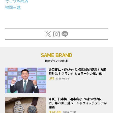
そごう広島店
福岡三越
SAME BRAND
同じブランドの記事
井口資仁・侍ジャパン新監督が愛用する腕
時計は？ フランク ミュラーとの深い縁
LIFE
2026.08.02
今夏、日本橋三越本店が〝時計の聖地〟
に。第29回三越ワールドウォッチフェアが
開催
FEATURE
2026.07.31