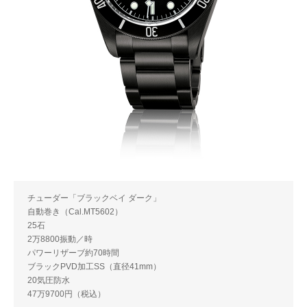
チューダー「ブラックベイ ダーク」
自動巻き（Cal.MT5602）
25石
2万8800振動／時
パワーリザーブ約70時間
ブラックPVD加工SS（直径41mm）
20気圧防水
47万9700円（税込）