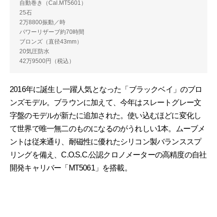
自動巻き（Cal.MT5601）
25石
2万8800振動／時
パワーリザーブ約70時間
ブロンズ（直径43mm）
20気圧防水
42万9500円（税込）
2016年に誕生し一躍人気となった「ブラックベイ」のブロ
ンズモデル。ブラウンに加えて、今年はスレートグレー文
字盤のモデルが新たに追加された。使い込むほどに変化し
て世界で唯一無二のものになるのがうれしい1本。ムーブメ
ントは従来通り、耐磁性に優れたシリコン製バランススプ
リングを備え、C.O.S.C.公認クロノメーターの高精度の自社
開発キャリバー「MT5061」を搭載。