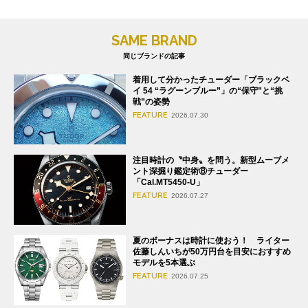
SAME BRAND
同じブランドの記事
着用して分かったチューダー「ブラックベ
イ 54 “ラグーンブルー”」の“保守”と“挑
戦”の姿勢
FEATURE
2026.07.30
注目時計の〝中身〟を問う。新型ムーブメ
ント深掘り鑑定術⑧チューダー
「Cal.MT5450-U」
FEATURE
2026.07.27
夏のボーナスは時計に使おう！ ライター
佐藤しんいちが50万円台を目安におすすめ
モデルを5本選ぶ
FEATURE
2026.07.25