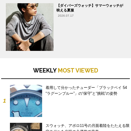
【ダイバーズウォッチ】サマーウォッチが
映える夏服
2026.07.17
WEEKLY
MOST VIEWED
着用して分かったチューダー「ブラックベイ 54
“ラグーンブルー”」の“保守”と“挑戦”の姿勢
1
スウォッチ、アポロ11号の月面着陸をたたえる限