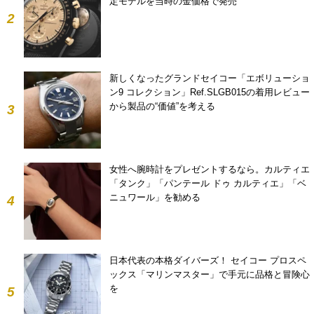
定モデルを当時の金価格で発売
2
新しくなったグランドセイコー「エボリューショ
ン9 コレクション」Ref.SLGB015の着用レビュー
から製品の“価値”を考える
3
女性へ腕時計をプレゼントするなら。カルティエ
「タンク」「パンテール ドゥ カルティエ」「ベ
ニュワール」を勧める
4
日本代表の本格ダイバーズ！ セイコー プロスペ
ックス「マリンマスター」で手元に品格と冒険心
を
5