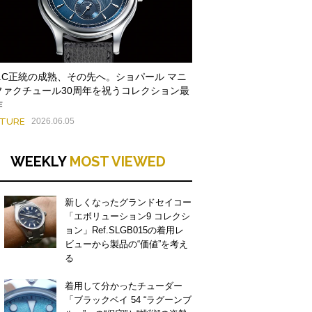
.U.C正統の成熟、その先へ。ショパール マニ
ファクチュール30周年を祝うコレクション最
作
ATURE
2026.06.05
WEEKLY
MOST VIEWED
新しくなったグランドセイコー
「エボリューション9 コレクシ
ョン」Ref.SLGB015の着用レ
ビューから製品の“価値”を考え
る
着用して分かったチューダー
「ブラックベイ 54 “ラグーンブ