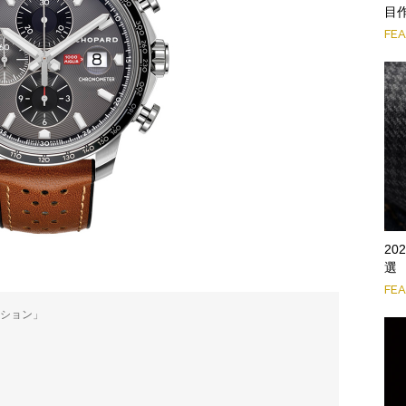
目作
FE
2
選
FE
ィション」