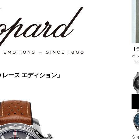
【
ォ
20
9 レース エディション」
ウ