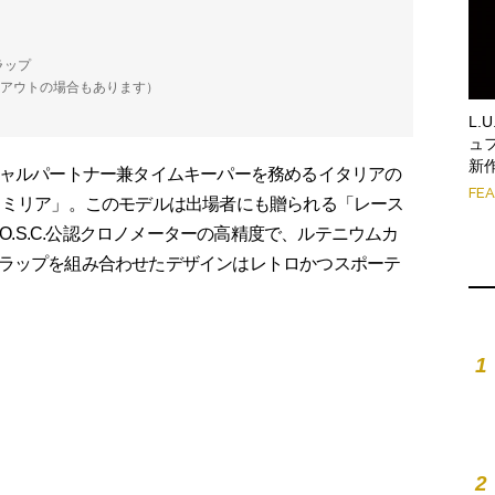
ラップ
ドアウトの場合もあります）
L
ュ
新
シャルパートナー兼タイムキーパーを務めるイタリアの
FE
 ミリア」。このモデルは出場者にも贈られる「レース
.O.S.C.公認クロノメーターの高精度で、ルテニウムカ
ラップを組み合わせたデザインはレトロかつスポーテ
1
2