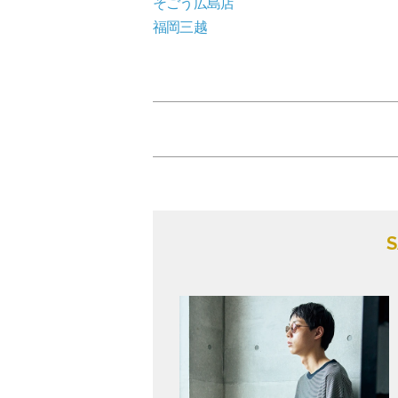
そごう広島店
福岡三越
S