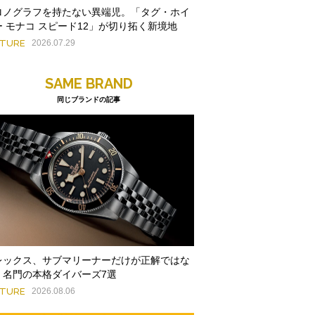
ロノグラフを持たない異端児。「タグ・ホイ
ー モナコ スピード12」が切り拓く新境地
ATURE
2026.07.29
SAME BRAND
同じブランドの記事
レックス、サブマリーナーだけが正解ではな
。名門の本格ダイバーズ7選
ATURE
2026.08.06