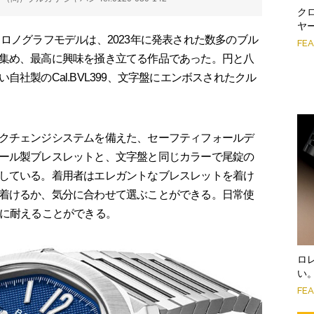
ク
ヤ
ロノグラフモデルは、2023年に発表された数多のブル
FE
集め、最高に興味を掻き立てる作品であった。円と八
社製のCal.BVL399、文字盤にエンボスされたクル
クチェンジシステムを備えた、セーフティフォールデ
ール製ブレスレットと、文字盤と同じカラーで尾錠の
している。着用者はエレガントなブレスレットを着け
着けるか、気分に合わせて選ぶことができる。日常使
圧に耐えることができる。
ロ
い
FE