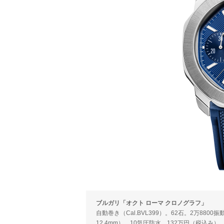
ブルガリ「オクト ローマ クロノグラフ」
自動巻き（Cal.BVL399）。62石。2万88
12.4mm）。10気圧防水。132万円（税込み）。（問