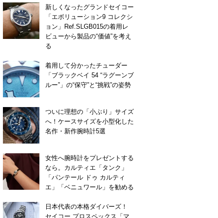
新しくなったグランドセイコー
「エボリューション9 コレクシ
ョン」Ref.SLGB015の着用レ
ビューから製品の“価値”を考え
る
着用して分かったチューダー
「ブラックベイ 54 “ラグーンブ
ルー”」の“保守”と“挑戦”の姿勢
ついに理想の「小ぶり」サイズ
へ！ケースサイズを小型化した
名作・新作腕時計5選
女性へ腕時計をプレゼントする
なら。カルティエ「タンク」
「パンテール ドゥ カルティ
エ」「ベニュワール」を勧める
日本代表の本格ダイバーズ！
セイコー プロスペックス「マ