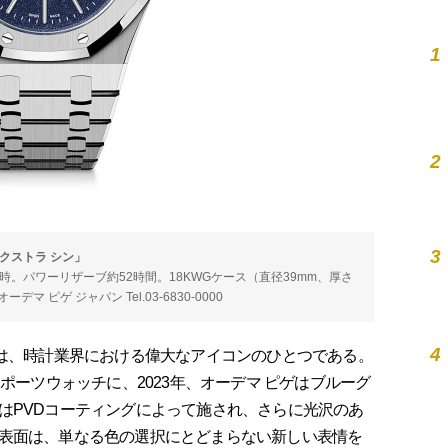
1
2
3
エクストラ シン」
振動／時。パワーリザーブ約52時間。18KWGケース（直径39mm、厚さ
 ピゲ ジャパン Tel.03-6830-0000
4
は、時計業界における偉大なアイコンのひとつである。
ポーツウォッチに、2023年、オーデマ ピゲはブルーグ
はPVDコーティングによって施され、さらに光沢のあ
表面は、単なる色の選択にとどまらない新しい表情を