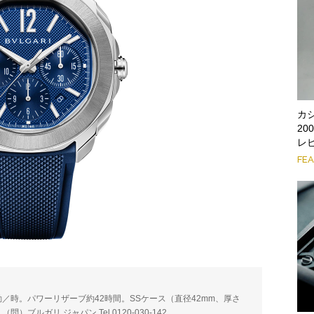
カ
2
レ
FE
00振動／時。パワーリザーブ約42時間。SSケース（直径42mm、厚さ
）ブルガリ ジャパン Tel.0120-030-142