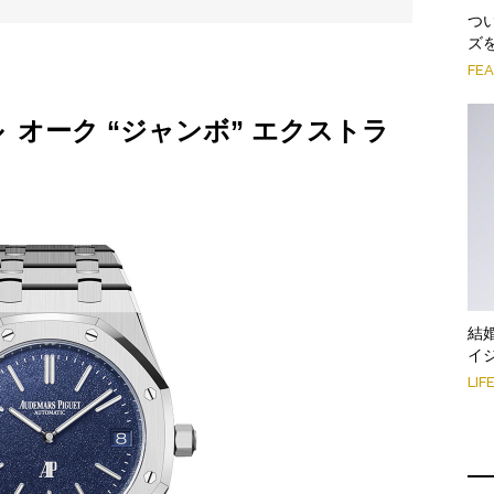
つ
ズ
FE
 オーク “ジャンボ” エクストラ
結
イ
LIF