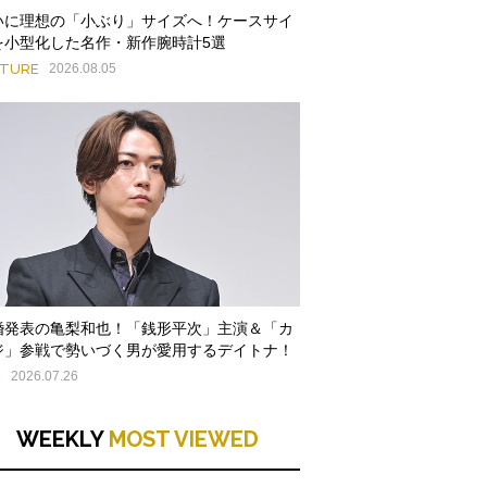
いに理想の「小ぶり」サイズへ！ケースサイ
を小型化した名作・新作腕時計5選
ATURE
2026.08.05
婚発表の亀梨和也！「銭形平次」主演＆「カ
ジ」参戦で勢いづく男が愛用するデイトナ！
E
2026.07.26
WEEKLY
MOST VIEWED