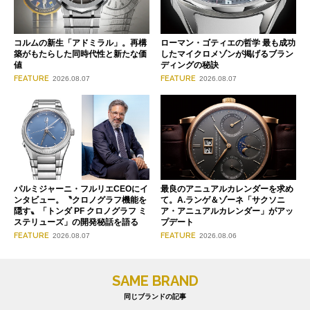
コルムの新生「アドミラル」。再構
ローマン・ゴティエの哲学 最も成功
築がもたらした同時代性と新たな価
したマイクロメゾンが掲げるブラン
値
ディングの秘訣
FEATURE
FEATURE
2026.08.07
2026.08.07
パルミジャーニ・フルリエCEOにイ
最良のアニュアルカレンダーを求め
ンタビュー。〝クロノグラフ機能を
て。A.ランゲ＆ゾーネ「サクソニ
隠す〟「トンダ PF クロノグラフ ミ
ア・アニュアルカレンダー」がアッ
ステリューズ」の開発秘話を語る
プデート
FEATURE
FEATURE
2026.08.07
2026.08.06
SAME BRAND
同じブランドの記事