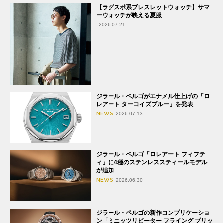
【ラグスポ系ブレスレットウォッチ】サマ
ーウォッチが映える夏服
2026.07.21
ジラール・ペルゴがエナメル仕上げの「ロ
レアート ターコイズブルー」を発表
NEWS
2026.07.13
ジラール・ペルゴ「ロレアート フィフテ
ィ」に4種のステンレススティールモデル
が追加
NEWS
2026.06.30
ジラール・ペルゴの新作コンプリケーショ
ン「ミニッツリピーター フライング ブリッ