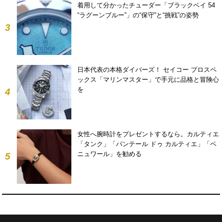
着用して分かったチューダー「ブラックベイ 54
“ラグーンブルー”」の“保守”と“挑戦”の姿勢
3
日本代表の本格ダイバーズ！ セイコー プロスペ
ックス「マリンマスター」で手元に品格と冒険心
を
4
女性へ腕時計をプレゼントするなら。カルティエ
「タンク」「パンテール ドゥ カルティエ」「ベ
ニュワール」を勧める
5