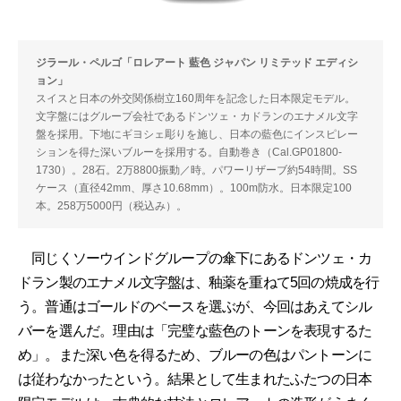
ジラール・ペルゴ「ロレアート 藍色 ジャパン リミテッド エディシ
ョン」
スイスと日本の外交関係樹立160周年を記念した日本限定モデル。
文字盤にはグループ会社であるドンツェ・カドランのエナメル文字
盤を採用。下地にギヨシェ彫りを施し、日本の藍色にインスピレー
ションを得た深いブルーを採用する。自動巻き（Cal.GP01800-
1730）。28石。2万8800振動／時。パワーリザーブ約54時間。SS
ケース（直径42mm、厚さ10.68mm）。100m防水。日本限定100
本。258万5000円（税込み）。
同じくソーウインドグループの傘下にあるドンツェ・カ
ドラン製のエナメル文字盤は、釉薬を重ねて5回の焼成を行
う。普通はゴールドのベースを選ぶが、今回はあえてシル
バーを選んだ。理由は「完璧な藍色のトーンを表現するた
め」。また深い色を得るため、ブルーの色はパントーンに
は従わなかったという。結果として生まれたふたつの日本