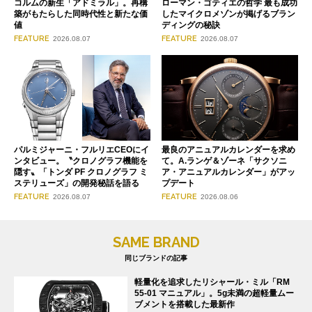
コルムの新生「アドミラル」。再構
ローマン・ゴティエの哲学 最も成功
築がもたらした同時代性と新たな価
したマイクロメゾンが掲げるブラン
値
ディングの秘訣
FEATURE
FEATURE
2026.08.07
2026.08.07
パルミジャーニ・フルリエCEOにイ
最良のアニュアルカレンダーを求め
ンタビュー。〝クロノグラフ機能を
て。A.ランゲ＆ゾーネ「サクソニ
隠す〟「トンダ PF クロノグラフ ミ
ア・アニュアルカレンダー」がアッ
ステリューズ」の開発秘話を語る
プデート
FEATURE
FEATURE
2026.08.07
2026.08.06
SAME BRAND
同じブランドの記事
軽量化を追求したリシャール・ミル「RM
55-01 マニュアル」。5g未満の超軽量ムー
ブメントを搭載した最新作