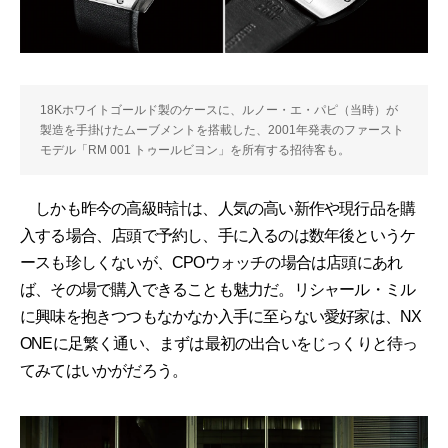
18Kホワイトゴールド製のケースに、ルノー・エ・パピ（当時）が
製造を手掛けたムーブメントを搭載した、2001年発表のファースト
モデル「RM 001 トゥールビヨン」を所有する招待客も。
しかも昨今の高級時計は、人気の高い新作や現行品を購
入する場合、店頭で予約し、手に入るのは数年後というケ
ースも珍しくないが、CPOウォッチの場合は店頭にあれ
ば、その場で購入できることも魅力だ。リシャール・ミル
に興味を抱きつつもなかなか入手に至らない愛好家は、NX
ONEに足繁く通い、まずは最初の出合いをじっくりと待っ
てみてはいかがだろう。