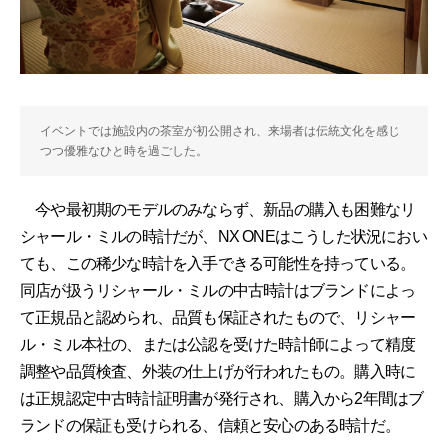
イベントでは施設内の茶室が初公開され、来場者は伝統文化を感じ
つつ優雅なひと時を過ごした。
今や最初期のモデルのみならず、新品の購入も困難なリ
シャール・ミルの時計だが、NX ONEはこうした状況におい
ても、この稀少な時計を入手できる可能性を持っている。
同店が扱うリシャール・ミルの中古時計はブランドによっ
て正規品と認められ、品質も保証されたもので、リシャー
ル・ミル本社の、または公認を受けた時計師によって精度
調整や品質検査、外装の仕上げが行われたもの。購入時に
は正規認定中古時計証明書が発行され、購入から2年間はブ
ランドの保証も受けられる、信頼と安心のある時計だ。