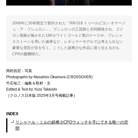
2008年に30本限定で製作された「RM 018 トゥールビヨン オマージ
ュ・ア・ブシュロン」。ブシュロンの工芸師と共同開発され、ゴド
ロン装飾が施された18Kホワイトゴールド製のケースや、プレシャ
スストーンを用いた歯車など、レギュラーモデルでは考えられない
豪奢な意匠が目を引く。こうした超稀少な作品に巡り合えるのも
CPOの醍醐味だ。
岡村昌宏：写真
Photographs by Masahiro Okamura (CROSSOVER)
竹石祐三：編集＆取材・文
Edited & Text by Yuzo Takeishi
［クロノス日本版 2025年3月号掲載記事］
INDEX
リシャール・ミルの超稀少CPOウォッチを手にできる唯一の空
間