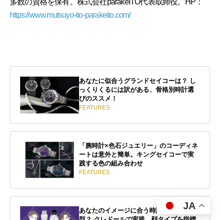
多数の資格を保有。株式会社parakeITO代表取締役。HP：
https://www.mutsuyo-ito-parakeito.com/
あなたに似合うグランドセイコーは？ し
っくりくるには訳がある、骨格別時計選
びのススメ！
FEATURES
「腕時計×色石ジュエリー」のコーディネ
ートは意外と簡単。キングセイコーで実
践する色の組み合わせ
FEATURES
JA
あなたのイメージに合う時計は丸型？角
型？ クレドールで実践、顔タイプを指標