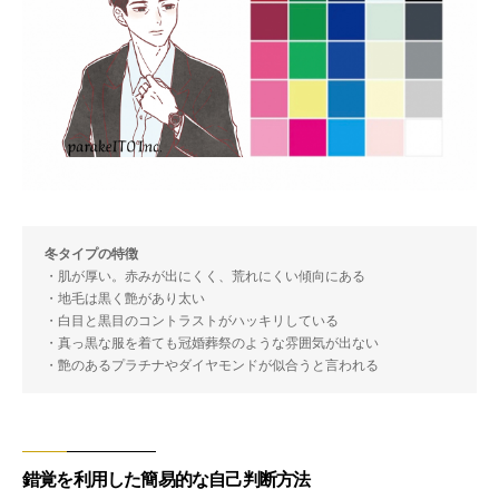
冬タイプの特徴
・肌が厚い。赤みが出にくく、荒れにくい傾向にある
・地毛は黒く艶があり太い
・白目と黒目のコントラストがハッキリしている
・真っ黒な服を着ても冠婚葬祭のような雰囲気が出ない
・艶のあるプラチナやダイヤモンドが似合うと言われる
錯覚を利用した簡易的な自己判断方法