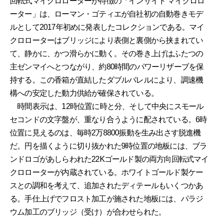
回転式マイクロローターが特徴の「インサイト マイクロロ
ーター」は、ローマン・ゴティエが自社初の自動巻きモデ
ルとして2017年初めに発表したコレクションである。マイ
クロローターはブリッジにより表側と裏側から挟まれてい
て、静かに、かつ滑らかに動く。その巻き上げはふたつの
主ゼンマイへとつながり、約80時間のパワーリザーブを保
持する。この香箱が直結したダブルバレルにより、調速機
構への安定した動力供給が確保されている。
時間表示は、12時位置に時と分、そして中央にスモール
セコンドの文字盤が、重なり合うように配されている。6時
位置に見えるのは、毎時2万8800振動を生み出さす脱進機
だ。円を描くように切り抜かれた9時位置の地板には、ブラ
ンドロゴがあしらわれた22Kゴールド製の両方向回転式マイ
クロローターが内蔵されている。ホワイトゴールド製ケー
スとの調和を考えて、追加されたディテールもいくつかあ
る。手仕上げでフロスト加工が施された地板には、パラジ
ウム加工のブリッジ（受け）が合わせられた。