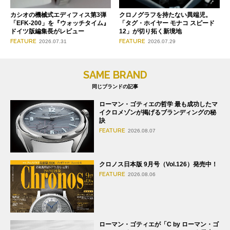
クロノグラフを持たない異端児。
カシオの機械式エディフィス第3弾
「タグ・ホイヤー モナコ スピード
「EFK-200」を『ウォッチタイム』
12」が切り拓く新境地
ドイツ版編集長がレビュー
FEATURE
FEATURE
2026.07.29
2026.07.31
SAME BRAND
同じブランドの記事
ローマン・ゴティエの哲学 最も成功したマ
イクロメゾンが掲げるブランディングの秘
訣
FEATURE
2026.08.07
クロノス日本版 9月号（Vol.126）発売中！
FEATURE
2026.08.06
ローマン・ゴティエが「C by ローマン・ゴ