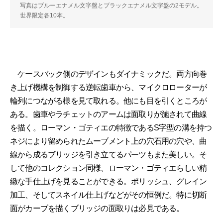
写真はブルーエナメル文字盤とブラックエナメル文字盤の2モデル。
世界限定各10本。
ケースバック側のデザインもダイナミックだ。両方向巻
き上げ機構を制御する逆転歯車から、マイクロローターが
輪列につながる様を見て取れる。他にも目を引くところが
ある。歯車やラチェットのアームは面取りが施されて曲線
を描く。ローマン・ゴティエの特徴であるS字型の溝を持つ
ネジにより留められたムーブメント上の穴石用の穴や、曲
線から成るブリッジを引き立てるパーツもまた美しい。そ
して他のコレクション同様、ローマン・ゴティエらしい精
緻な手仕上げを見ることができる。ポリッシュ、グレイン
加工、そしてスネイル仕上げなどがその恒例だ。特に切断
面がカーブを描くブリッジの面取りは必見である。