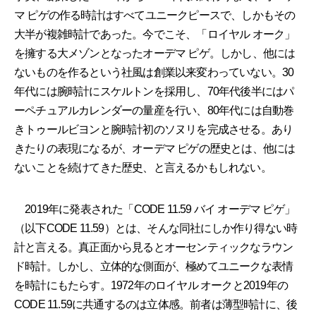
マ ピゲの作る時計はすべてユニークピースで、しかもその
大半が複雑時計であった。今でこそ、「ロイヤル オーク」
を擁する大メゾンとなったオーデマ ピゲ。しかし、他には
ないものを作るという社風は創業以来変わっていない。30
年代には腕時計にスケルトンを採用し、70年代後半にはパ
ーペチュアルカレンダーの量産を行い、80年代には自動巻
きトゥールビヨンと腕時計初のソヌリを完成させる。あり
きたりの表現になるが、オーデマ ピゲの歴史とは、他には
ないことを続けてきた歴史、と言えるかもしれない。
2019年に発表された「CODE 11.59 バイ オーデマ ピゲ」
（以下CODE 11.59）とは、そんな同社にしか作り得ない時
計と言える。真正面から見るとオーセンティックなラウン
ド時計。しかし、立体的な側面が、極めてユニークな表情
を時計にもたらす。1972年のロイヤル オークと2019年の
CODE 11.59に共通するのは立体感。前者は薄型時計に、後