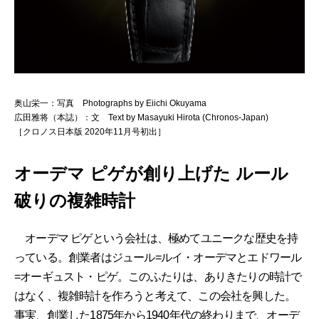
奥山栄一：写真 Photographs by Eiichi Okuyama
広田雅将（本誌）：文 Text by Masayuki Hirota (Chronos-Japan)
［クロノス日本版 2020年11月号初出］
オーデマ ピゲが創り上げた ルール
破りの複雑時計
オーデマ ピゲという会社は、極めてユニークな歴史を持
っている。創業者はジュール=ルイ・オーデマとエドワール
=オーギュスト・ピゲ。このふたりは、ありきたりの時計で
はなく、複雑時計を作ろうと考えて、この会社を興した。
事実、創業した1875年から1940年代の終わりまで、オーデ