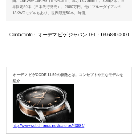
間。18KWG×18KPG（直径41mm、厚さ13.75mm）。30m防水。世
界限定50本（日本先行発売）。2680万円。他にブルーダイアルの
18KWGモデルもあり。世界限定50本。時価。
Contact info： オーデマ ピゲ ジャパン TEL：03-6830-0000
オーデマ ピゲCODE 11.59の特徴とは。コンセプトや主なモデルを
紹介
http://www.webchronos.net/features/43884/