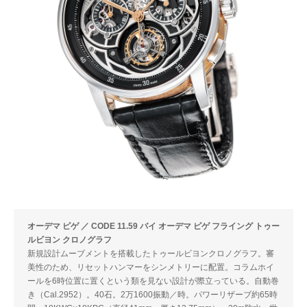
オーデマ ピゲ ／ CODE 11.59 バイ オーデマ ピゲ フライング トゥー
ルビヨン クロノグラフ
新規設計ムーブメントを搭載したトゥールビヨンクロノグラフ。審
美性のため、リセットハンマーをシンメトリーに配置。コラムホイ
ールを6時位置に置くという類を見ない設計が際立っている。自動巻
き（Cal.2952）。40石。2万1600振動／時。パワーリザーブ約65時