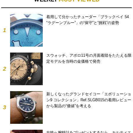
着用して分かったチューダー「ブラックベイ 54
“ラグーンブルー”」の“保守”と“挑戦”の姿勢
1
スウォッチ、アポロ11号の月面着陸をたたえる限
定モデルを当時の金価格で発売
2
新しくなったグランドセイコー「エボリューショ
ン9 コレクション」Ref.SLGB015の着用レビュー
から製品の“価値”を考える
3
女性へ腕時計をプレゼントするなら。カルティエ