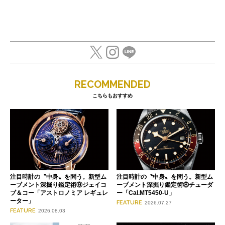
RECOMMENDED
こちらもおすすめ
注目時計の〝中身〟を問う。新型ム
注目時計の〝中身〟を問う。新型ム
ーブメント深掘り鑑定術⑨ジェイコ
ーブメント深掘り鑑定術⑧チューダ
ブ＆コー「アストロノミア レギュレ
ー「Cal.MT5450-U」
ーター」
FEATURE
2026.07.27
FEATURE
2026.08.03