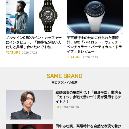
ノルケインCEOのベン・カッファー
宇宙飛行士のために作られた腕時
にインタビュー。「気持ちが若い人
計、IWC「パイロット・ウォッチ・
たちと共感し合いたいですね」
ベンチュラー・バーティカル・ドラ
イブ」をレビュー
FEATURE
2026.07.23
FEATURE
2026.07.22
SAME BRAND
同じブランドの記事
結婚発表の亀梨和也！「銭形平次」主演＆
「カイジ」参戦で勢いづく男が愛用するデ
イトナ！
LIFE
2026.07.26
田中みな実、高級時計を自然な表現で着け