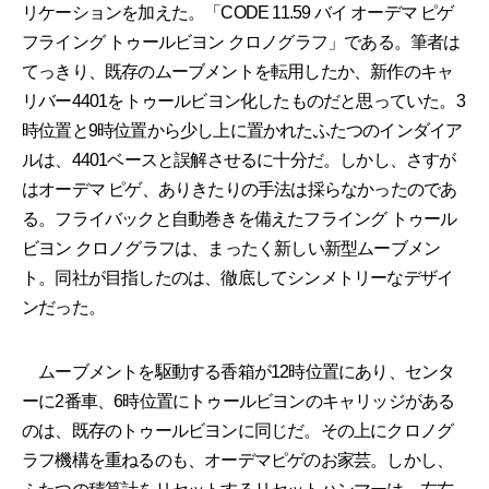
リケーションを加えた。「CODE 11.59 バイ オーデマ ピゲ
フライング トゥールビヨン クロノグラフ」である。筆者は
てっきり、既存のムーブメントを転用したか、新作のキャ
リバー4401をトゥールビヨン化したものだと思っていた。3
時位置と9時位置から少し上に置かれたふたつのインダイア
ルは、4401ベースと誤解させるに十分だ。しかし、さすが
はオーデマ ピゲ、ありきたりの手法は採らなかったのであ
る。フライバックと自動巻きを備えたフライング トゥール
ビヨン クロノグラフは、まったく新しい新型ムーブメン
ト。同社が目指したのは、徹底してシンメトリーなデザイ
ンだった。
ムーブメントを駆動する香箱が12時位置にあり、センタ
ーに2番車、6時位置にトゥールビヨンのキャリッジがある
のは、既存のトゥールビヨンに同じだ。その上にクロノグ
ラフ機構を重ねるのも、オーデマピゲのお家芸。しかし、