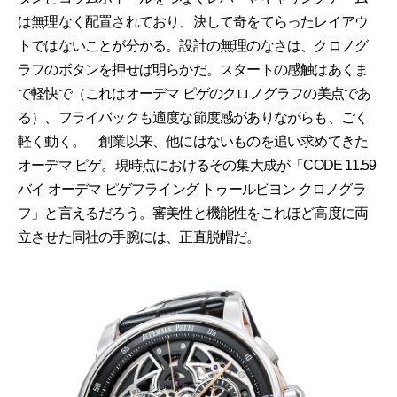
は無理なく配置されており、決して奇をてらったレイアウ
トではないことが分かる。設計の無理のなさは、クロノグ
ラフのボタンを押せば明らかだ。スタートの感触はあくま
で軽快で（これはオーデマ ピゲのクロノグラフの美点であ
る）、フライバックも適度な節度感がありながらも、ごく
軽く動く。 創業以来、他にはないものを追い求めてきた
オーデマ ピゲ。現時点におけるその集大成が「CODE 11.59
バイ オーデマ ピゲフライング トゥールビヨン クロノグラ
フ」と言えるだろう。審美性と機能性をこれほど高度に両
立させた同社の手腕には、正直脱帽だ。