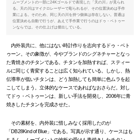
ムーブメントの一部に24Kゴールドで表現した「天の川」が見られ
る。天の川はマイクロレーザーで彫られるが、その位置決めは手作
業による。そのため、同じ天の川を持つ個体は存在しない。普通は
位置決めも自動で行うが、あえて手作業で行うのはドゥ・ベトゥー
ンならでは。その仕上げは傑出している。
内外装共に、他にはない時計作りを志向するドゥ・ベト
ゥーン。その象徴が、今やブランドのシグネチャーとなっ
た青焼きのチタンである。チタンを加熱すれば、スティー
ルに同じく青変することは広く知られている。しかし、熱
伝導率が低いチタンは、どう加熱しても簡単に色ムラを起
こしてしまう。立体的なケースであればなおさらだ。対し
てドゥ・ベトゥーンは、新しい手法を開発し、2006年に青
焼きしたチタンを完成させた。
その素材を、内外装に惜しみなく採用したのが
「DB28Kind of Blue」である。写真が示す通り、ケースはも
ちろん、ムーブメントの地板や受けも青焼きしたチタン