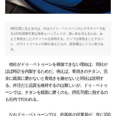
6時位置に見えるのは、やはりドゥ・ベトゥーンのシグネチャーであ
る122年調整不要な球体ムーンフェイズ。深い色を与えるため、あ
えて青焼きしたスティールを採用する。テンワは青焼きしたチタン
に、ホワイトゴールドの錘を加えたもの。脱進機はシリコン製であ
る。
他社がドゥ・ベトゥーンを模倣できない理由は、同社が
ほぼ時計を内製するためだ。例えば、青焼きのチタン。完
全に鏡面に磨かないと青焼きを施せないと同社は説明す
る。外注だと品質を維持するのは難しいが、ドゥ・ベトゥ
ーンでは、チタンを鏡面に磨くのも、摂氏70度に熱するの
も社内で行われる。
なおドゥ・ベトゥーンでは、約30名の従業員が、年に150