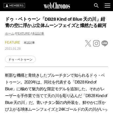
MEMBERS
ドゥ・ベトゥーン「DB28 Kind of Blue 天の川」紺
青の空に浮かぶ立体ムーンフェイズと燦然たる銀河
ホーム
FEATURE
本誌記事
FEATURE
本誌記事
2021.01.28
ドゥ・ベトゥーン
斬新な機構と青焼きしたブルーチタンで知られるドゥ・ベ
トゥーン。2020年は、同社を代表する「DB28 Kind of
Blue」に極めて魅力的な限定モデルを追加した。それがレ
ーザーを手作業で当てて天の川を彫り込んだ「DB28 Kind of
Blue 天の川」だ。青いチタン製の内外装を、鮮やかに浮か
び上がる球体ムーンフェイズと24Kゴールドの天の川がいっ