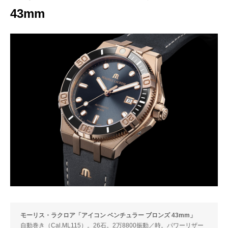
43mm
モーリス・ラクロア「アイコン ベンチュラー ブロンズ 43mm」
自動巻き（Cal.ML115）。26石。2万8800振動／時。パワーリザー