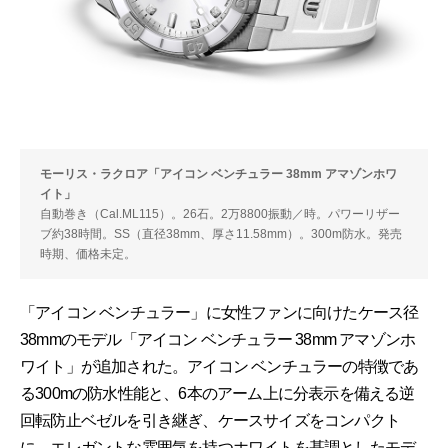
モーリス・ラクロア「アイコン ベンチュラー 38mm アマゾンホワ
イト」
自動巻き（Cal.ML115）。26石。2万8800振動／時。パワーリザー
ブ約38時間。SS（直径38mm、厚さ11.58mm）。300m防水。発売
時期、価格未定。
「アイコン ベンチュラー」に女性ファンに向けたケース径
38mmのモデル「アイコン ベンチュラー 38mm アマゾンホ
ワイト」が追加された。アイコン ベンチュラーの特徴であ
る300mの防水性能と、6本のアーム上に分表示を備える逆
回転防止ベゼルを引き継ぎ、ケースサイズをコンパクト
に、エレガントな雰囲気を持つホワイトを基調としたモデ