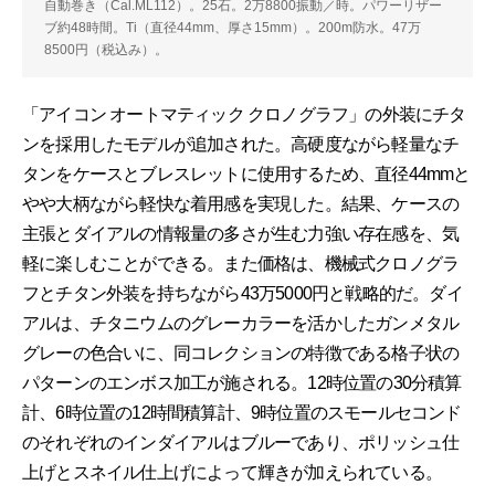
自動巻き（Cal.ML112）。25石。2万8800振動／時。パワーリザー
ブ約48時間。Ti（直径44mm、厚さ15mm）。200m防水。47万
8500円（税込み）。
「アイコン オートマティック クロノグラフ」の外装にチタ
ンを採用したモデルが追加された。高硬度ながら軽量なチ
タンをケースとブレスレットに使用するため、直径44mmと
やや大柄ながら軽快な着用感を実現した。結果、ケースの
主張とダイアルの情報量の多さが生む力強い存在感を、気
軽に楽しむことができる。また価格は、機械式クロノグラ
フとチタン外装を持ちながら43万5000円と戦略的だ。ダイ
アルは、チタニウムのグレーカラーを活かしたガンメタル
グレーの色合いに、同コレクションの特徴である格子状の
パターンのエンボス加工が施される。12時位置の30分積算
計、6時位置の12時間積算計、9時位置のスモールセコンド
のそれぞれのインダイアルはブルーであり、ポリッシュ仕
上げとスネイル仕上げによって輝きが加えられている。