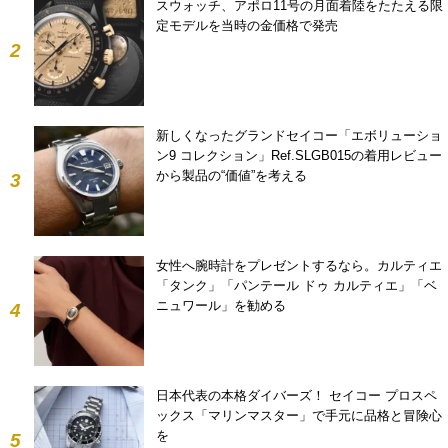
スウォッチ、アポロ11号の月面着陸をたたえる限
定モデルを当時の金価格で発売
2
新しくなったグランドセイコー「エボリューショ
ン9 コレクション」Ref.SLGB015の着用レビュー
から製品の“価値”を考える
3
女性へ腕時計をプレゼントするなら。カルティエ
「タンク」「パンテール ドゥ カルティエ」「ベ
ニュワール」を勧める
4
日本代表の本格ダイバーズ！ セイコー プロスペ
ックス「マリンマスター」で手元に品格と冒険心
を
5