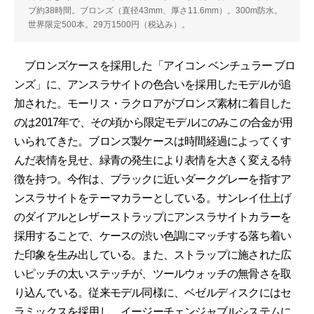
ブ約38時間。ブロンズ（直径43mm、厚さ11.6mm）。300m防水。
世界限定500本。29万1500円（税込み）。
ブロンズケースを採用した「アイコン ベンチュラー ブロ
ンズ」に、アンスラサイトの色合いを採用したモデルが追
加された。モーリス・ラクロアがブロンズ素材に着目した
のは2017年で、その頃から限定モデルにのみこの合金が用
いられてきた。ブロンズ製ケースは時間経過によってくす
んだ表情を見せ、緑青の発生により表情を大きく変える特
徴を持つ。今作は、ブラックに近いダークグレーを指すア
ンスラサイトをテーマカラーとしている。サンレイ仕上げ
のダイアルとレザーストラップにアンスラサイトカラーを
採用することで、ケースの渋い色調にマッチする落ち着い
た印象を生み出している。また、ストラップに施された広
いピッチの太いステッチが、ツールウォッチの無骨さを取
り込んでいる。従来モデル同様に、ベゼルディスクにはセ
ラミックスを採用し、イージーチェンジャブルシステムに