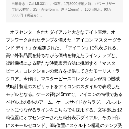
自動巻き（Cal.ML331）。43石。1万8000振動／時。パワーリザー
ブ約50時間。SS（直径45mm、厚さ15mm）。100m防水。93万
5000円（税込み）。
オフセンターされたダイアルと大きなデイト表示、オー
プンワークされたテンプを備えた「アイコン マスター グラ
ンド デイト」が追加された。「アイコン」に代表される、
高い外装品質を持ちながら価格を抑えたラインナップと、
複雑機構による新たな時間表示方法に挑戦する「マスター
ピース」コレクションの双方を提供してきたモーリス・ラ
クロア。今作は、マスターピースコレクションが持つ機械
式時計製造のスピリットをアイコンのスタイルで表現した
モデルとなる。ケース径は45mmで、アイコンの特徴である
ベゼル上の6本のアーム、ケースサイドからラグ、ブレスレ
ットにつながるラインをこちらでも採用する。文字盤上は2
時位置にオフセンターされた時分表示ダイアル、その下部
にスモールセコンド、8時位置にスケルトン構造のテンプ受