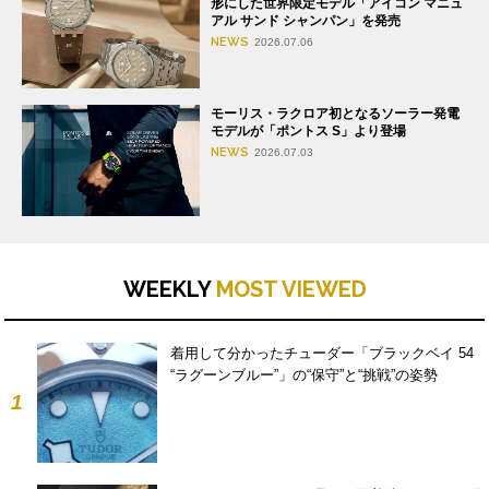
形にした世界限定モデル「アイコン マニュ
アル サンド シャンパン」を発売
NEWS
2026.07.06
モーリス・ラクロア初となるソーラー発電
モデルが「ポントス S」より登場
NEWS
2026.07.03
WEEKLY
MOST VIEWED
着用して分かったチューダー「ブラックベイ 54
“ラグーンブルー”」の“保守”と“挑戦”の姿勢
1