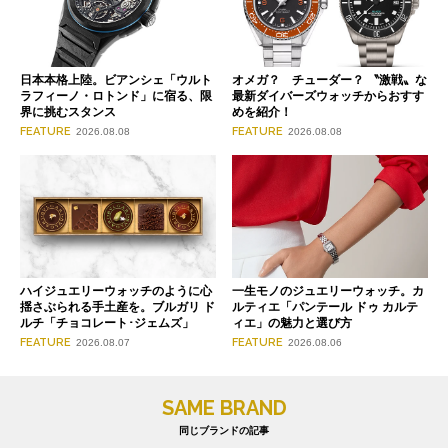
日本本格上陸。ビアンシェ「ウルト
オメガ？ チューダー？ 〝激戦〟な
ラフィーノ・ロトンド」に宿る、限
最新ダイバーズウォッチからおすす
界に挑むスタンス
めを紹介！
FEATURE
FEATURE
2026.08.08
2026.08.08
ハイジュエリーウォッチのように心
一生モノのジュエリーウォッチ。カ
揺さぶられる手土産を。ブルガリ ド
ルティエ「パンテール ドゥ カルテ
ルチ「チョコレート･ジェムズ」
ィエ」の魅力と選び方
FEATURE
FEATURE
2026.08.07
2026.08.06
SAME BRAND
同じブランドの記事