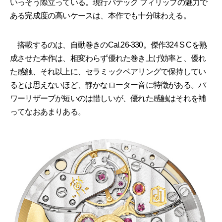
いっそう際立っている。現行パテック フィリップの魅力で
ある完成度の高いケースは、本作でも十分味わえる。
搭載するのは、自動巻きのCal.26-330。傑作324 S Cを熟
成させた本作は、相変わらず優れた巻き上げ効率と、優れ
た感触、それ以上に、セラミックベアリングで保持してい
るとは思えないほど、静かなローター音に特徴がある。パ
ワーリザーブが短いのは惜しいが、優れた感触はそれを補
ってなおあまりある。