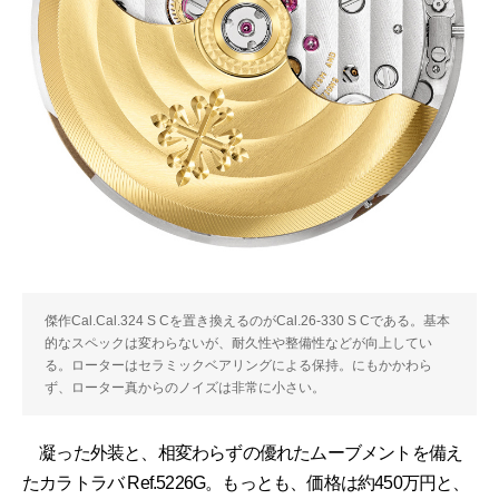
傑作Cal.Cal.324 S Cを置き換えるのがCal.26-330 S Cである。基本
的なスペックは変わらないが、耐久性や整備性などが向上してい
る。ローターはセラミックベアリングによる保持。にもかかわら
ず、ローター真からのノイズは非常に小さい。
凝った外装と、相変わらずの優れたムーブメントを備え
たカラトラバ Ref.5226G。もっとも、価格は約450万円と、