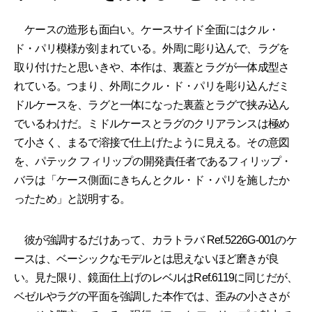
ケースの造形も面白い。ケースサイド全面にはクル・
ド・パリ模様が刻まれている。外周に彫り込んで、ラグを
取り付けたと思いきや、本作は、裏蓋とラグが一体成型さ
れている。つまり、外周にクル・ド・パリを彫り込んだミ
ドルケースを、ラグと一体になった裏蓋とラグで挟み込ん
でいるわけだ。ミドルケースとラグのクリアランスは極め
て小さく、まるで溶接で仕上げたように見える。その意図
を、パテック フィリップの開発責任者であるフィリップ・
バラは「ケース側面にきちんとクル・ド・パリを施したか
ったため」と説明する。
彼が強調するだけあって、カラトラバ Ref.5226G-001のケ
ースは、ベーシックなモデルとは思えないほど磨きが良
い。見た限り、鏡面仕上げのレベルはRef.6119に同じだが、
ベゼルやラグの平面を強調した本作では、歪みの小ささが