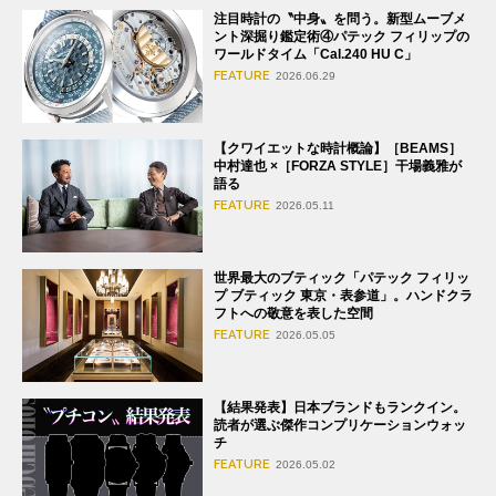
注目時計の〝中身〟を問う。新型ムーブメ
ント深掘り鑑定術④パテック フィリップの
ワールドタイム「Cal.240 HU C」
FEATURE
2026.06.29
【クワイエットな時計概論】［BEAMS］
中村達也 ×［FORZA STYLE］干場義雅が
語る
FEATURE
2026.05.11
世界最大のブティック「パテック フィリッ
プ ブティック 東京・表参道」。ハンドクラ
フトへの敬意を表した空間
FEATURE
2026.05.05
【結果発表】日本ブランドもランクイン。
読者が選ぶ傑作コンプリケーションウォッ
チ
FEATURE
2026.05.02