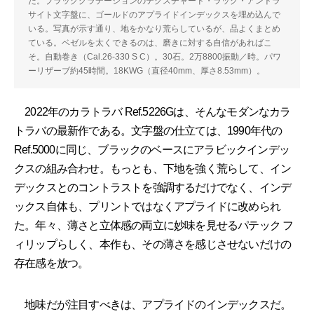
だ。ブラックグラデーションのテクスチャード・ラック・アントラ
サイト文字盤に、ゴールドのアプライドインデックスを埋め込んで
いる。写真が示す通り、地をかなり荒らしているが、品よくまとめ
ている。ベゼルを太くできるのは、磨きに対する自信があればこ
そ。自動巻き（Cal.26-330 S C）。30石。2万8800振動／時。パワ
ーリザーブ約45時間。18KWG（直径40mm、厚さ8.53mm）。
2022年のカラトラバ Ref.5226Gは、そんなモダンなカラ
トラバの最新作である。文字盤の仕立ては、1990年代の
Ref.5000に同じ、ブラックのベースにアラビックインデッ
クスの組み合わせ。もっとも、下地を強く荒らして、イン
デックスとのコントラストを強調するだけでなく、インデ
ックス自体も、プリントではなくアプライドに改められ
た。年々、薄さと立体感の両立に妙味を見せるパテック フ
ィリップらしく、本作も、その薄さを感じさせないだけの
存在感を放つ。
地味だが注目すべきは、アプライドのインデックスだ。