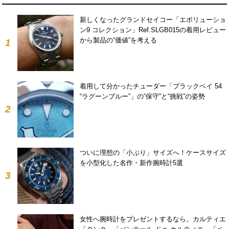
新しくなったグランドセイコー「エボリューショ
ン9 コレクション」Ref.SLGB015の着用レビュー
から製品の“価値”を考える
1
着用して分かったチューダー「ブラックベイ 54
“ラグーンブルー”」の“保守”と“挑戦”の姿勢
2
ついに理想の「小ぶり」サイズへ！ケースサイズ
を小型化した名作・新作腕時計5選
3
女性へ腕時計をプレゼントするなら。カルティエ