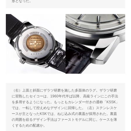
形となった。
（右）上面と斜面にザラツ研磨を施した多面体のラグ。ザラツ研磨
に習熟したセイコーは、1960年代半ば以降、高級ラインにこの手法
を多用するようになった。もっともカレンダー付きの通称「KSSK」
では、一転して控えめなデザインに回帰した。（左）ステンレスケ
ースが主となったKSKでは、ねじ込み式の裏蓋が採用された。裏蓋
の周囲を絞るデザイン手法はファーストモデルに同じ。ケースを薄
くするための配慮か。