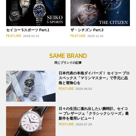
セイコー 5スポーツ Part.1
ザ・シチズン Part.3
FEATURE
FEATURE
2026.02.21
2025.11.22
SAME BRAND
同じブランドの記事
日本代表の本格ダイバーズ！ セイコー プロ
スペックス「マリンマスター」で手元に品
格と冒険心を
FEATURE
2026.08.03
日々の生活に連れ出したい腕時計。セイコ
ー プレザージュ「クラシックシリーズ」最
新作を着用レビュー！
FEATURE
2026.07.28