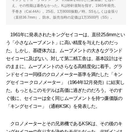
え、その性能は遜色なかった。Kは秒針規制を指す。1965年発売。
手巻き（Cal.44A）。25石。1万8000振動／時。SSもしくは金張り
（直径36.7mm）。防水。販売当時の定価は1万3500円（SS）。
1961年に発表されたキングセイコーは、直径25.6mmとい
う「小さなムーブメント」に高い精度を与えたものだっ
た。しかし、基礎体力は、ムーブメントの大きなグランド
セイコーに及ばない。対して第二精工舎は、基本設計はそ
のままに、ムーブメントのさらなる高精度化に着手。グラ
ンドセイコー同様のクロノメーター基準を満たした「キン
グセイコー クロノメーター」（1964年12月発売）に結実し
た。もっともこのモデルは高価に過ぎたのだろう。そのす
ぐ後に、セイコーは全く同じムーブメントを持つ廉価版の
「キングセイコー」（通称KSK）を発表した。
クロノメーターとその兄弟機であるKSKは、その後のキ
ングセイコーの在り方を決めたモデルだった。デザインは