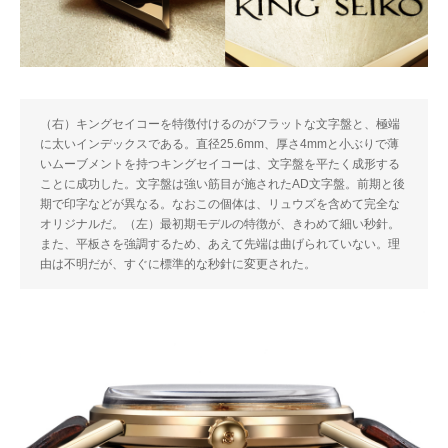
（右）キングセイコーを特徴付けるのがフラットな文字盤と、極端
に太いインデックスである。直径25.6mm、厚さ4mmと小ぶりで薄
いムーブメントを持つキングセイコーは、文字盤を平たく成形する
ことに成功した。文字盤は強い筋目が施されたAD文字盤。前期と後
期で印字などが異なる。なおこの個体は、リュウズを含めて完全な
オリジナルだ。（左）最初期モデルの特徴が、きわめて細い秒針。
また、平板さを強調するため、あえて先端は曲げられていない。理
由は不明だが、すぐに標準的な秒針に変更された。