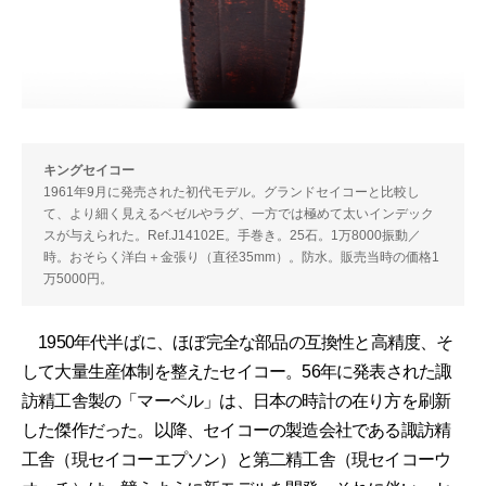
キングセイコー
1961年9月に発売された初代モデル。グランドセイコーと比較し
て、より細く見えるベゼルやラグ、一方では極めて太いインデック
スが与えられた。Ref.J14102E。手巻き。25石。1万8000振動／
時。おそらく洋白＋金張り（直径35mm）。防水。販売当時の価格1
万5000円。
1950年代半ばに、ほぼ完全な部品の互換性と高精度、そ
して大量生産体制を整えたセイコー。56年に発表された諏
訪精工舎製の「マーベル」は、日本の時計の在り方を刷新
した傑作だった。以降、セイコーの製造会社である諏訪精
工舎（現セイコーエプソン）と第二精工舎（現セイコーウ