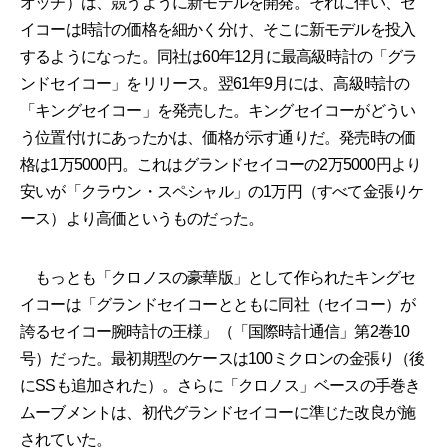
オッチ）は、競うように新モデルを開発。それに伴い、セ
イコーは時計の価格を細かく分け、そこに新モデルを投入
するようになった。同社は60年12月に最高級時計の「グラ
ンドセイコー」をリリース。翌61年9月には、高級時計の
「キングセイコー」を発売した。キングセイコーがどうい
う位置付けにあったかは、価格が示す通りだ。発売時の価
格は1万5000円。これはグランドセイコーの2万5000円より
安いが「クラウン・スペシャル」の1万円（すべて金張りケ
ース）より高価というものだった。
もっとも「クロノスの豪華版」として作られたキングセ
イコーは「グランドセイコーとともに同社（セイコー）が
誇るセイコー腕時計の王様」（「国際時計通信」第2巻10
号）だった。最初期型のケースは100ミクロンの金張り（後
にSSも追加された）。さらに「クロノス」ベースの手巻き
ムーブメントは、初代グランドセイコーに準じた改良が施
されていた。