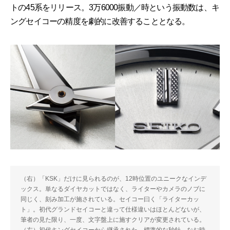
トの45系をリリース。3万6000振動／時という振動数は、キ
ングセイコーの精度を劇的に改善することとなる。
（右）「KSK」だけに見られるのが、12時位置のユニークなインデ
ックス。単なるダイヤカットではなく、ライターやカメラのノブに
同じく、刻み加工が施されている。セイコー曰く「ライターカッ
ト」。初代グランドセイコーと違って仕様違いはほとんどないが、
筆者の見た限り、一度、文字盤上に施すクリアが変更されている。
（左）初代キングセイコーから継承された、標準的な秒針。なお時