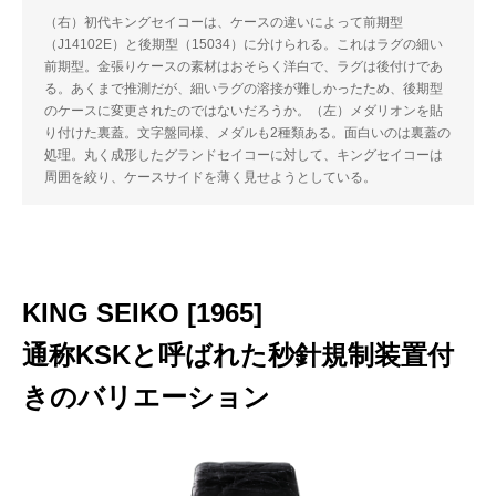
（右）初代キングセイコーは、ケースの違いによって前期型
（J14102E）と後期型（15034）に分けられる。これはラグの細い
前期型。金張りケースの素材はおそらく洋白で、ラグは後付けであ
る。あくまで推測だが、細いラグの溶接が難しかったため、後期型
のケースに変更されたのではないだろうか。（左）メダリオンを貼
り付けた裏蓋。文字盤同様、メダルも2種類ある。面白いのは裏蓋の
処理。丸く成形したグランドセイコーに対して、キングセイコーは
周囲を絞り、ケースサイドを薄く見せようとしている。
KING SEIKO [1965]
通称KSKと呼ばれた秒針規制装置付
きのバリエーション