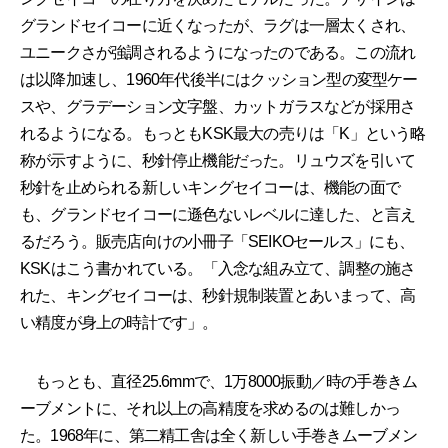
グランドセイコーに近くなったが、ラグは一層太くされ、
ユニークさが強調されるようになったのである。この流れ
は以降加速し、1960年代後半にはクッション型の変型ケー
スや、グラデーション文字盤、カットガラスなどが採用さ
れるようになる。もっともKSK最大の売りは「K」という略
称が示すように、秒針停止機能だった。リュウズを引いて
秒針を止められる新しいキングセイコーは、機能の面で
も、グランドセイコーに遜色ないレベルに達した、と言え
るだろう。販売店向けの小冊子「SEIKOセールス」にも、
KSKはこう書かれている。「入念な組み立て、調整の施さ
れた、キングセイコーは、秒針規制装置とあいまって、高
い精度が身上の時計です」。
もっとも、直径25.6mmで、1万8000振動／時の手巻きム
ーブメントに、それ以上の高精度を求めるのは難しかっ
た。1968年に、第二精工舎は全く新しい手巻きムーブメン