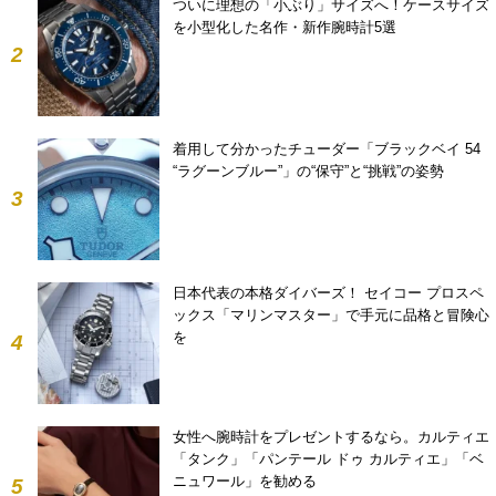
ついに理想の「小ぶり」サイズへ！ケースサイズ
を小型化した名作・新作腕時計5選
2
着用して分かったチューダー「ブラックベイ 54
“ラグーンブルー”」の“保守”と“挑戦”の姿勢
3
日本代表の本格ダイバーズ！ セイコー プロスペ
ックス「マリンマスター」で手元に品格と冒険心
を
4
女性へ腕時計をプレゼントするなら。カルティエ
「タンク」「パンテール ドゥ カルティエ」「ベ
ニュワール」を勧める
5