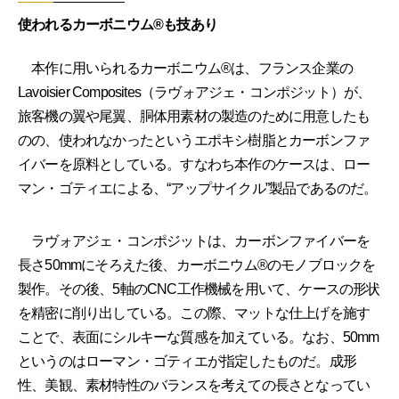
使われるカーボニウム®も技あり
本作に用いられるカーボニウム®は、フランス企業の
Lavoisier Composites（ラヴォアジェ・コンポジット）が、
旅客機の翼や尾翼、胴体用素材の製造のために用意したも
のの、使われなかったというエポキシ樹脂とカーボンファ
イバーを原料としている。すなわち本作のケースは、ロー
マン・ゴティエによる、“アップサイクル”製品であるのだ。
ラヴォアジェ・コンポジットは、カーボンファイバーを
長さ50mmにそろえた後、カーボニウム®のモノブロックを
製作。その後、5軸のCNC工作機械を用いて、ケースの形状
を精密に削り出している。この際、マットな仕上げを施す
ことで、表面にシルキーな質感を加えている。なお、50mm
というのはローマン・ゴティエが指定したものだ。成形
性、美観、素材特性のバランスを考えての長さとなってい