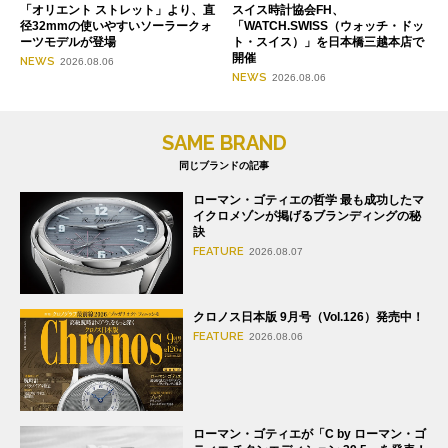
「オリエント ストレット」より、直
スイス時計協会FH、
径32mmの使いやすいソーラークォ
「WATCH.SWISS（ウォッチ・ドッ
ーツモデルが登場
ト・スイス）」を日本橋三越本店で
開催
NEWS
2026.08.06
NEWS
2026.08.06
SAME BRAND
同じブランドの記事
ローマン・ゴティエの哲学 最も成功したマ
イクロメゾンが掲げるブランディングの秘
訣
FEATURE
2026.08.07
クロノス日本版 9月号（Vol.126）発売中！
FEATURE
2026.08.06
ローマン・ゴティエが「C by ローマン・ゴ