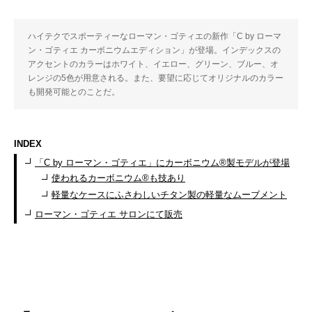
ハイテクでスポーティーなローマン・ゴティエの新作「C by ローマ
ン・ゴティエ カーボニウムエディション」が登場。インデックスの
アクセントのカラーはホワイト、イエロー、グリーン、ブルー、オ
レンジの5色が用意される。また、要望に応じてオリジナルのカラー
も開発可能とのことだ。
INDEX
「C by ローマン・ゴティエ」にカーボニウム®製モデルが登場
使われるカーボニウム®も技あり
軽量なケースにふさわしいチタン製の軽量なムーブメント
ローマン・ゴティエ サロンにて販売