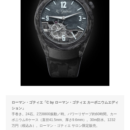
ローマン・ゴティエ「C by ローマン・ゴティエ カーボニウムエディ
ション」
手巻き。24石。2万8800振動／時。パワーリザーブ約60時間。カー
ボニウム®ケース（直径41.5mm、厚さ9.6mm）。30m防水。1232
万円（税込み）。ローマン・ゴティエ サロン限定販売。