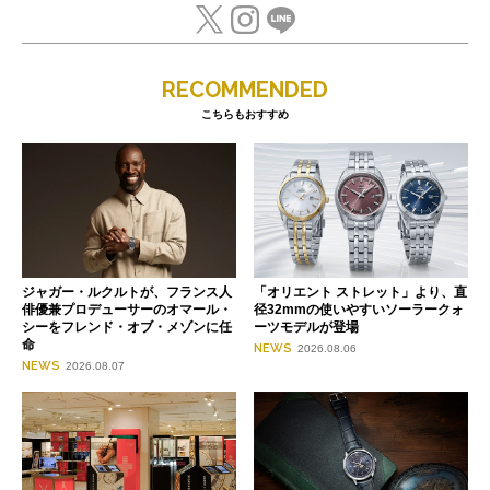
RECOMMENDED
こちらもおすすめ
ジャガー・ルクルトが、フランス人
「オリエント ストレット」より、直
俳優兼プロデューサーのオマール・
径32mmの使いやすいソーラークォ
シーをフレンド・オブ・メゾンに任
ーツモデルが登場
命
NEWS
2026.08.06
NEWS
2026.08.07