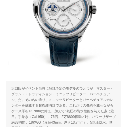
浜口氏がイベント当時に解説予定のモデルのひとつが「マスター・
グランド・トラディション・ミニッツリピーター・パーペチュア
ル」だ。その名の通り、ミニッツリピーターとパーペチュアルカレ
ンダーを併載する超複雑時計である。これだけの機構を載せながら
ケース厚を13.7mmに抑え、加えて5気圧の防水性能を与えた点に注
目。手巻き（Cal.950）。76石。2万8800振動／時。パワーリザーブ
約38時間。18KWG（直径43mm、厚さ13.7mm）。5気圧防水。世