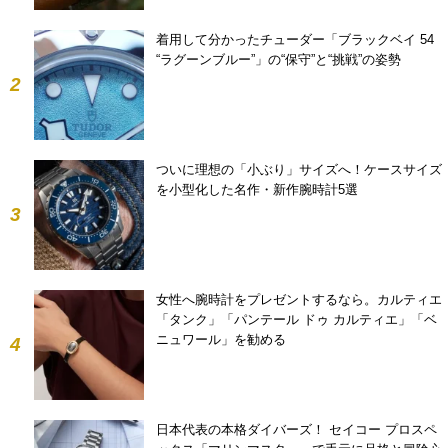
着用して分かったチューダー「ブラックベイ 54
“ラグーンブルー”」の“保守”と“挑戦”の姿勢
2
ついに理想の「小ぶり」サイズへ！ケースサイズ
を小型化した名作・新作腕時計5選
3
女性へ腕時計をプレゼントするなら。カルティエ
「タンク」「パンテール ドゥ カルティエ」「ベ
ニュワール」を勧める
4
日本代表の本格ダイバーズ！ セイコー プロスペ