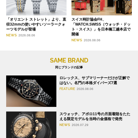
「オリエント ストレット」より、直
スイス時計協会FH、
径32mmの使いやすいソーラークォ
「WATCH.SWISS（ウォッチ・ドッ
ーツモデルが登場
ト・スイス）」を日本橋三越本店で
開催
NEWS
2026.08.06
NEWS
2026.08.06
SAME BRAND
同じブランドの記事
ロレックス、サブマリーナーだけが正解で
はない。名門の本格ダイバーズ7選
FEATURE
2026.08.06
スウォッチ、アポロ11号の月面着陸をたた
える限定モデルを当時の金価格で発売
NEWS
2026.07.29