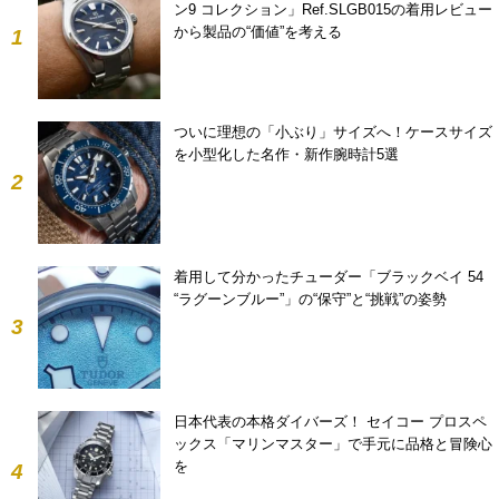
ン9 コレクション」Ref.SLGB015の着用レビュー
から製品の“価値”を考える
1
ついに理想の「小ぶり」サイズへ！ケースサイズ
を小型化した名作・新作腕時計5選
2
着用して分かったチューダー「ブラックベイ 54
“ラグーンブルー”」の“保守”と“挑戦”の姿勢
3
日本代表の本格ダイバーズ！ セイコー プロスペ
ックス「マリンマスター」で手元に品格と冒険心
を
4