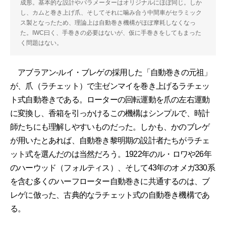
成形。基本的な設計やパラメーターはオリジナルにほぼ同じ。しか
し、カムと巻き上げ爪、そしてそれに噛み合う中間車がセラミック
ス製となったため、理論上は自動巻き機構がほぼ摩耗しなくなっ
た。IWC曰く、手巻きの必要はないが、仮に手巻きをしてもまった
く問題はない。
アブラアン-ルイ・ブレゲの採用した「自動巻きの元祖」
が、爪（ラチェット）で主ゼンマイを巻き上げるラチェッ
ト式自動巻きである。ローターの回転運動を爪の左右運動
に変換し、香箱を引っかけるこの機構はシンプルで、時計
師たちにも理解しやすいものだった。しかも、かのブレゲ
が用いたとあれば、自動巻き黎明期の設計者たちがラチェ
ット式を選んだのは当然だろう。1922年のル・ロワや26年
のハーウッド（フォルティス）、そして43年のオメガ330系
を含む多くのハーフローター自動巻きに共通するのは、ブ
レゲに倣った、古典的なラチェット式の自動巻き機構であ
る。