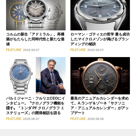
コルムの新生「アドミラル」。再構
ローマン・ゴティエの哲学 最も成功
築がもたらした同時代性と新たな価
したマイクロメゾンが掲げるブラン
値
ディングの秘訣
FEATURE
FEATURE
2026.08.07
2026.08.07
パルミジャーニ・フルリエCEOにイ
最良のアニュアルカレンダーを求め
ンタビュー。〝クロノグラフ機能を
て。A.ランゲ＆ゾーネ「サクソニ
隠す〟「トンダ PF クロノグラフ ミ
ア・アニュアルカレンダー」がアッ
ステリューズ」の開発秘話を語る
プデート
FEATURE
FEATURE
2026.08.07
2026.08.06