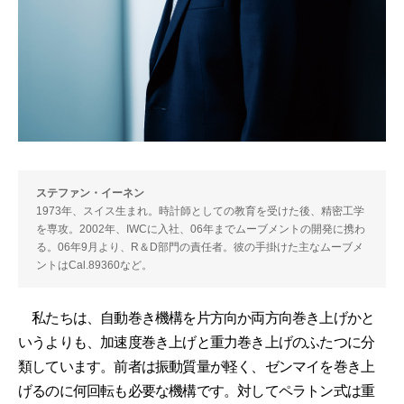
ステファン・イーネン
1973年、スイス生まれ。時計師としての教育を受けた後、精密工学
を専攻。2002年、IWCに入社、06年までムーブメントの開発に携わ
る。06年9月より、R＆D部門の責任者。彼の手掛けた主なムーブメ
ントはCal.89360など。
私たちは、自動巻き機構を片方向か両方向巻き上げかと
いうよりも、加速度巻き上げと重力巻き上げのふたつに分
類しています。前者は振動質量が軽く、ゼンマイを巻き上
げるのに何回転も必要な機構です。対してペラトン式は重