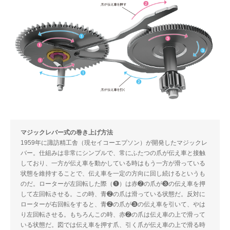
マジックレバー式の巻き上げ方法
1959年に諏訪精工舎（現セイコーエプソン）が開発したマジックレ
バー。仕組みは非常にシンプルで、常にふたつの爪が伝え車と接触
しており、一方が伝え車を動かしている時はもう一方が滑っている
状態を維持することで、伝え車を一定の方向に回し続けるというも
のだ。ローターが左回転した際（❶）は赤❷の爪が❸の伝え車を押
して左回転させる。この時、青❷の爪は滑っている状態だ。反対に
ローターが右回転をすると、青❷の爪が❸の伝え車を引いて、やは
り左回転させる。もちろんこの時、赤❷の爪は伝え車の上で滑って
いる状態だ。図では伝え車を押す爪、引く爪が伝え車の上で滑る時