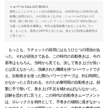
ショパール Cal.L.U.C 96.01-L
摩耗しにくいラチェット式の自動巻きは、1940年代から50年代の高
級機に採用された。その流れをくむのが、ショパールのCal.L.U.C
96系（除く96-53）だ。パテック フィリップのCal.27-460を思わせ
る凝った自動巻き機構は、本作が超高級機であることを示してい
る。もっとも、発表が1997年と古いため、巻き上げ効率は最新作ほ
ど高くない。
もっとも、ラチェットの採用にはもうひとつの理由があ
った。それが頑強さである。この時代の自動巻きは、今の
基準はもちろん、当時から見ても、決して巻き上げが良い
とは言えなかった。洗練された機構を持つハーウッドでさ
え、自動巻きを使った際のパワーリザーブは、約12時間し
かなかったと言われる。そのため黎明期の自動巻きは、頻
繁に手で巻いて、巻き上げ不足を補わねばならなかった。
誤解を恐れずに言うと、この時代の自動巻きムーブメント
は、ロレックスを例外として、手巻きの補助に過ぎなかっ