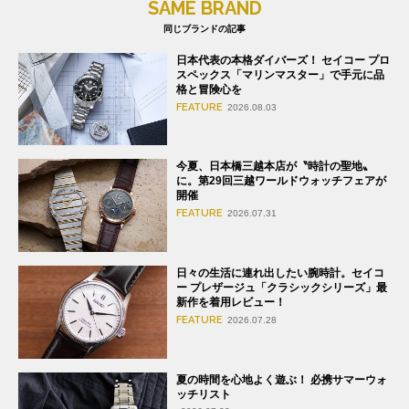
SAME BRAND
同じブランドの記事
日本代表の本格ダイバーズ！ セイコー プロ
スペックス「マリンマスター」で手元に品
格と冒険心を
FEATURE
2026.08.03
今夏、日本橋三越本店が〝時計の聖地〟
に。第29回三越ワールドウォッチフェアが
開催
FEATURE
2026.07.31
日々の生活に連れ出したい腕時計。セイコ
ー プレザージュ「クラシックシリーズ」最
新作を着用レビュー！
FEATURE
2026.07.28
夏の時間を心地よく遊ぶ！ 必携サマーウォ
ッチリスト