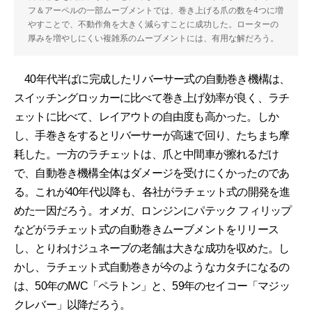
フ＆アーペルの一部ムーブメントでは、巻き上げる爪の数を4つに増
やすことで、不動作角を大きく減らすことに成功した。ローターの
厚みを増やしにくい複雑系のムーブメントには、有用な解だろう。
40年代半ばに完成したリバーサー式の自動巻き機構は、
スイッチングロッカーに比べて巻き上げ効率が良く、ラチ
ェットに比べて、レイアウトの自由度も高かった。しか
し、手巻きをするとリバーサーが高速で回り、たちまち摩
耗した。一方のラチェットは、爪と中間車が擦れるだけ
で、自動巻き機構全体はダメージを受けにくかったのであ
る。これが40年代以降も、各社がラチェット式の開発を進
めた一因だろう。オメガ、ロンジンにパテック フィリップ
などがラチェット式の自動巻きムーブメントをリリース
し、とりわけジュネーブの老舗は大きな成功を収めた。し
かし、ラチェット式自動巻きが今のようなカタチになるの
は、50年のIWC「ペラトン」と、59年のセイコー「マジッ
クレバー」以降だろう。