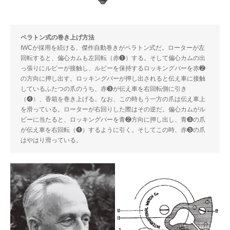
ペラトン式の巻き上げ方法
IWCが採用を続ける、傑作自動巻きがペラトン式だ。ローターが左
回転すると、偏心カムも左回転（赤❶）する。そして偏心カムの出
っ張りにルビーが接触し、ルビーを保持するロッキングバーを赤❷
の方向に押し出す。ロッキングバーが押し出されると伝え車に接触
しているふたつの爪のうち、赤❸が伝え車を右回転側に引き
（❹）、香箱を巻き上げる。なお、この時もう一方の爪は伝え車上
を滑っている。ローターが右回りした際はその逆だ。偏心カムがル
ビーに当たると、ロッキングバーを青❷方向に押し出し、青❸の爪
が伝え車を右回転（❹）するように引く。そしてこの時、赤❸の爪
はやはり滑っている。