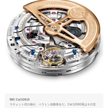
IWC Cal.52615
ラチェット式の雄が、ペラトン自動巻きだ。Cal.52000系はその完