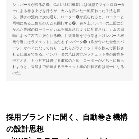
ショパールが誇る名機、Cal.L.U.C 96.01-Lは薄型でマイクロロータ
ーによる巻き上げを行うが、カムを用いた一風変わった手法を採
る。動きの流れは次の通り。ローター❶が振られると、ローターと
同軸にある三角形のカムも回転する❷。巻き上げレバーの二股に分
かれた先端のローラーがカムを挟み込むように配置され、カムの回
転によって左右に振られる❸。往復運動を行う巻き上げレバーの根
元付近にはラチェットにあたるインバータ❹（爪が付いた金色のパ
ーツ）がペアになっており、これらがラチェット車を挟んで回転さ
せる仕組みである。インバータの爪は片方がラチェット車の歯先を
押すとき、もう片方は逃げる形状のため、ローターがどちらに振ら
れようと、香箱まで伝達するラチェット車の回転方向は同一になる
のだ。
採用ブランドに聞く、自動巻き機構
の設計思想