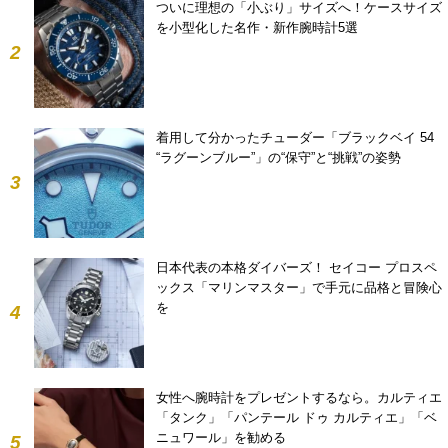
ついに理想の「小ぶり」サイズへ！ケースサイズ
を小型化した名作・新作腕時計5選
2
着用して分かったチューダー「ブラックベイ 54
“ラグーンブルー”」の“保守”と“挑戦”の姿勢
3
日本代表の本格ダイバーズ！ セイコー プロスペ
ックス「マリンマスター」で手元に品格と冒険心
を
4
女性へ腕時計をプレゼントするなら。カルティエ
「タンク」「パンテール ドゥ カルティエ」「ベ
ニュワール」を勧める
5