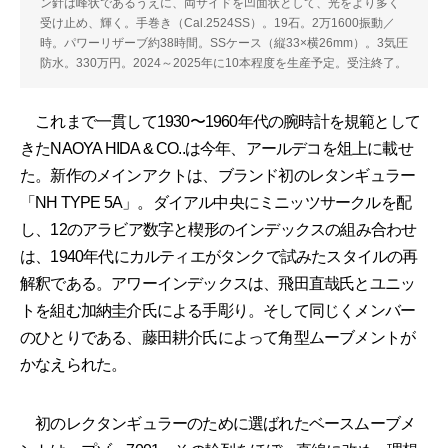
ン針は峰状であるうえに、両サイドを凹面状として、光をより多く
受け止め、輝く。手巻き（Cal.2524SS）。19石。2万1600振動／
時。パワーリザーブ約38時間。SSケース（縦33×横26mm）。3気圧
防水。330万円。2024～2025年に10本程度を生産予定。受注終了。
これまで一貫して1930〜1960年代の腕時計を規範として
きたNAOYA HIDA & CO..は今年、アールデコを俎上に載せ
た。新作のメインアクトは、ブランド初のレタンギュラー
「NH TYPE 5A」。ダイアル中央にミニッツサークルを配
し、12のアラビア数字と楔形のインデックスの組み合わせ
は、1940年代にカルティエがタンクで試みたスタイルの再
解釈である。アワーインデックスは、飛田直哉氏とユニッ
トを組む加納圭介氏による手彫り。そして同じくメンバー
のひとりである、藤田耕介氏によって角型ムーブメントが
かなえられた。
初のレクタンギュラーのために選ばれたベースムーブメ