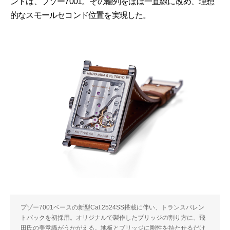
ントは、プゾー7001。その輪列をほぼ一直線に改め、理想
的なスモールセコンド位置を実現した。
プゾー7001ベースの新型Cal.2524SS搭載に伴い、トランスパレン
トバックを初採用。オリジナルで製作したブリッジの割り方に、飛
田氏の美意識がうかがえる。地板とブリッジに剛性を持たせるだけ