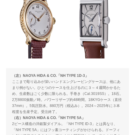
（左）NAOYA HIDA & CO.「NH TYPE 1D-3」
ここまで彫り込みが深いハンドエングレービングケースは、他にあ
まり例がない。ひとつのケースを仕上げるのに３～４週間かかるた
め、生産数はごく少数に限られる。手巻き（Cal.3019SS）。18石。
2万8800振動／時。パワーリザーブ約48時間。18KYGケース（直径
37mm）。5気圧防水。880万円（税込み）。2024～2025年に３本
程度を生産予定。受注終了。
（右）NAOYA HIDA & CO.「NH TYPE 5A」
2ピース構造の洋銀製ダイアル。「NH TYPE ID-3」とは異なり、
「NH TYPE 5A」にはフッ素コーティングがかけられる。ドーフィ