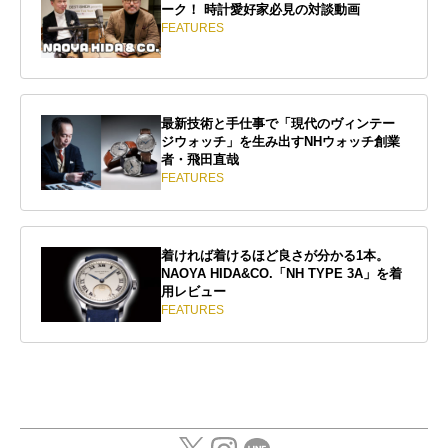
ーク！ 時計愛好家必見の対談動画
FEATURES
最新技術と手仕事で「現代のヴィンテー
ジウォッチ」を生み出すNHウォッチ創業
者・飛田直哉
FEATURES
着ければ着けるほど良さが分かる1本。
NAOYA HIDA&CO.「NH TYPE 3A」を着
用レビュー
FEATURES