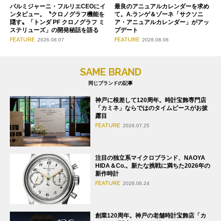
パルミジャーニ・フルリエCEOにイ
最良のアニュアルカレンダーを求め
ンタビュー。〝クロノグラフ機能を
て。A.ランゲ＆ゾーネ「サクソニ
隠す〟「トンダ PF クロノグラフ ミ
ア・アニュアルカレンダー」がアッ
ステリューズ」の開発秘話を語る
プデート
FEATURE
FEATURE
2026.08.07
2026.08.06
SAME BRAND
同じブランドの記事
神戸に根差して120周年。時計宝飾専門店
「カミネ」ならではのタイムピースがお披
露目
FEATURE
2026.07.25
注目の独立系マイクロブランド、NAOYA
HIDA＆Co.。新たな挑戦に満ちた2026年の
新作時計
FEATURE
2026.06.24
創業120周年。神戸の老舗時計宝飾店「カ