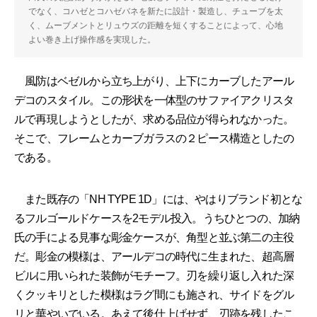
でなく、コハゼとコハゼバネを新たに設計・製造し、チューブを太
く、ムーブメントとリュウズの距離を短くすることによって、心地
よい巻き上げ操作感を実現した。
風防はベゼルから立ち上がり、上下にカーブしたアール
デコのスタイル。この形状を一体型のサファイアクリスタ
ルで再現しようとしたが、求める品位が得られなかった。
そこで、フレームとカーブガラスの２ピース構造としたの
である。
また既存の「NH TYPE 1D」には、やはりブランド初とな
るフルゴールドケースを2モデル投入。うちひとつの、加納
氏の手による見事な彫金ケースが、角型と並ぶ第二の主役
だ。彫金の模様は、アールデコの時代に生まれた、超高層
ビルに用いられた装飾がモチーフ。刃を繰り返し入れた深
くクッキリとした模様はラグ間にも施され、サイドをグル
リと華やいでいる。あえて後仕上げせず、刃跡を残したこ