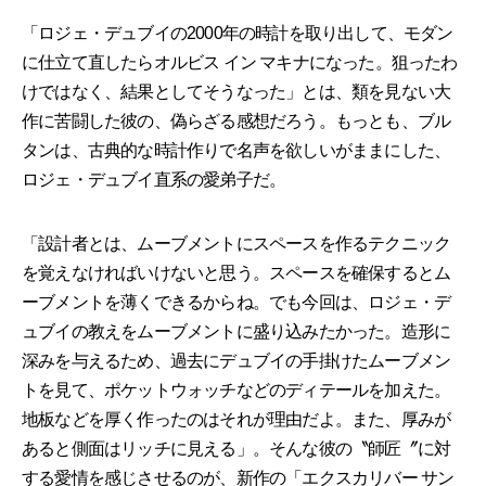
「ロジェ・デュブイの2000年の時計を取り出して、モダン
に仕立て直したらオルビス イン マキナになった。狙ったわ
けではなく、結果としてそうなった」とは、類を見ない大
作に苦闘した彼の、偽らざる感想だろう。もっとも、ブル
タンは、古典的な時計作りで名声を欲しいがままにした、
ロジェ・デュブイ直系の愛弟子だ。
「設計者とは、ムーブメントにスペースを作るテクニック
を覚えなければいけないと思う。スペースを確保するとム
ーブメントを薄くできるからね。でも今回は、ロジェ・デ
ュブイの教えをムーブメントに盛り込みたかった。造形に
深みを与えるため、過去にデュブイの手掛けたムーブメン
トを見て、ポケットウォッチなどのディテールを加えた。
地板などを厚く作ったのはそれが理由だよ。また、厚みが
あると側面はリッチに見える」。そんな彼の〝師匠〞に対
する愛情を感じさせるのが、新作の「エクスカリバー サン