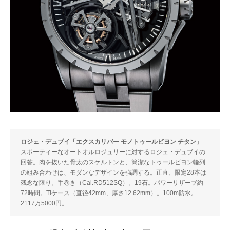
ロジェ・デュブイ「エクスカリバー モノトゥールビヨン チタン」
スポーティーなオートオルロジュリーに対するロジェ・デュブイの
回答。肉を抜いた骨太のスケルトンと、簡潔なトゥールビヨン輪列
の組み合わせは、モダンなデザインを強調する。正直、限定28本は
残念な限り。手巻き（Cal.RD512SQ）。19石。パワーリザーブ約
72時間。Tiケース（直径42mm、厚さ12.62mm）。100m防水。
2117万5000円。