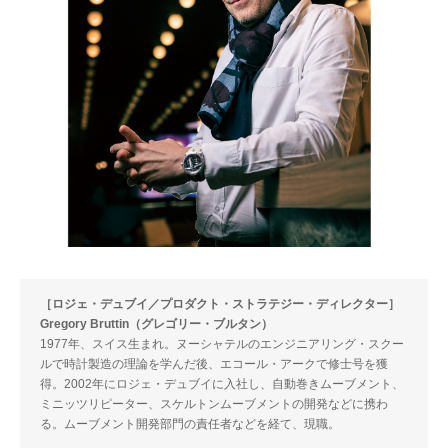
［ロジェ・デュブイ／プロダクト・ストラテジー・ディレクター］
Gregory Bruttin（グレゴリー・ブルタン）
1977年、スイス生まれ。ヌーシャテルのエンジニアリング・スクー
ルで時計製造の理論を学んだ後、エコール・アークで修士号を獲
得。2002年にロジェ・デュブイに入社し、自動巻きムーブメント、
ミニッツリピーター、スケルトンムーブメントの開発などに携わ
る。ムーブメント開発部門の責任者などを経て、現職。