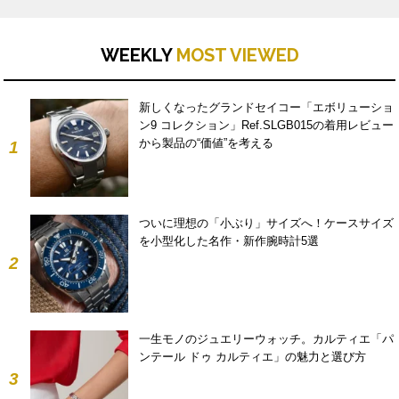
WEEKLY
MOST VIEWED
新しくなったグランドセイコー「エボリューショ
ン9 コレクション」Ref.SLGB015の着用レビュー
から製品の“価値”を考える
1
ついに理想の「小ぶり」サイズへ！ケースサイズ
を小型化した名作・新作腕時計5選
2
一生モノのジュエリーウォッチ。カルティエ「パ
ンテール ドゥ カルティエ」の魅力と選び方
3