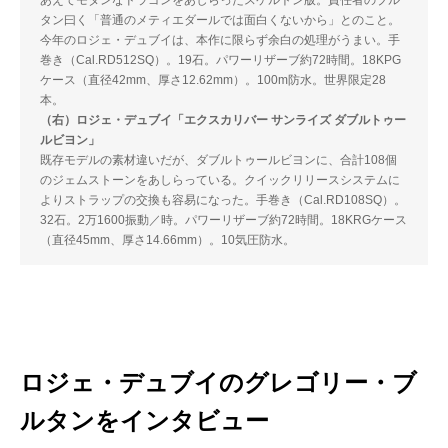
タン曰く「普通のメティエダールでは面白くないから」とのこと。
今年のロジェ・デュブイは、本作に限らず余白の処理がうまい。手
巻き（Cal.RD512SQ）。19石。パワーリザーブ約72時間。18KPG
ケース（直径42mm、厚さ12.62mm）。100m防水。世界限定28
本。
（右）ロジェ・デュブイ「エクスカリバー サンライズ ダブルトゥー
ルビヨン」
既存モデルの素材違いだが、ダブルトゥールビヨンに、合計108個
のジェムストーンをあしらっている。クイックリリースシステムに
よりストラップの交換も容易になった。手巻き（Cal.RD108SQ）。
32石。2万1600振動／時。パワーリザーブ約72時間。18KRGケース
（直径45mm、厚さ14.66mm）。10気圧防水。
ロジェ・デュブイのグレゴリー・ブ
ルタンをインタビュー