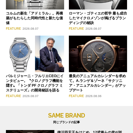
コルムの新生「アドミラル」。再構
ローマン・ゴティエの哲学 最も成功
築がもたらした同時代性と新たな価
したマイクロメゾンが掲げるブラン
値
ディングの秘訣
FEATURE
FEATURE
2026.08.07
2026.08.07
パルミジャーニ・フルリエCEOにイ
最良のアニュアルカレンダーを求め
ンタビュー。〝クロノグラフ機能を
て。A.ランゲ＆ゾーネ「サクソニ
隠す〟「トンダ PF クロノグラフ ミ
ア・アニュアルカレンダー」がアッ
ステリューズ」の開発秘話を語る
プデート
FEATURE
FEATURE
2026.08.07
2026.08.06
SAME BRAND
同じブランドの記事
徳川四天王をはじめ、12武将らの兜が並