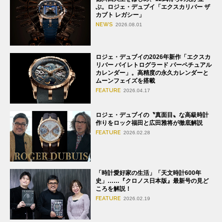
ぶ。ロジェ・デュブイ「エクスカリバー ザ
カブト レガシー」
NEWS
2026.08.01
ロジェ・デュブイの2026年新作「エクスカ
リバー バイレトログラード パーペチュアル
カレンダー」。高精度の永久カレンダーと
ムーンフェイズを搭載
FEATURE
2026.04.17
ロジェ・デュブイの〝真面目〟な高級時計
作りをロック福田と広田雅将が徹底解説
FEATURE
2026.02.28
「時計愛好家の生活」「天文時計600年
史」……『クロノス日本版』最新号の見ど
ころを解説！
FEATURE
2026.02.19