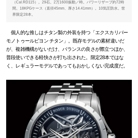
（Cal.RD115）。29石。2万1600振動／時。パワーリザーブ約72時
間。18KPGケース（直径45mm、厚さ14.41mm）。10気圧防水。世
界限定28本。
個人的な推しはチタン製の外装を持つ「エクスカリバー
モノトゥールビヨン チタン」。既存モデルの素材違いだ
が、複雑機構がないだけ、バランスの良さが際立つほか、
普段使いできる軽快さが打ち出された。限定28本ではな
く、レギュラーモデルであってもおかしくない完成度だ。