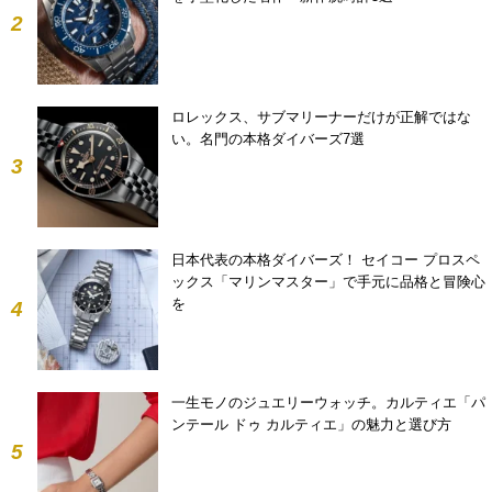
2
ロレックス、サブマリーナーだけが正解ではな
い。名門の本格ダイバーズ7選
3
日本代表の本格ダイバーズ！ セイコー プロスペ
ックス「マリンマスター」で手元に品格と冒険心
を
4
一生モノのジュエリーウォッチ。カルティエ「パ
ンテール ドゥ カルティエ」の魅力と選び方
5