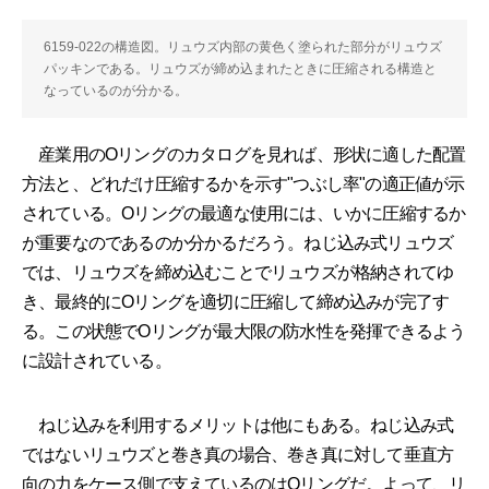
6159-022の構造図。リュウズ内部の黄色く塗られた部分がリュウズ
パッキンである。リュウズが締め込まれたときに圧縮される構造と
なっているのが分かる。
産業用のOリングのカタログを見れば、形状に適した配置
方法と、どれだけ圧縮するかを示す"つぶし率"の適正値が示
されている。Oリングの最適な使用には、いかに圧縮するか
が重要なのであるのか分かるだろう。ねじ込み式リュウズ
では、リュウズを締め込むことでリュウズが格納されてゆ
き、最終的にOリングを適切に圧縮して締め込みが完了す
る。この状態でOリングが最大限の防水性を発揮できるよう
に設計されている。
ねじ込みを利用するメリットは他にもある。ねじ込み式
ではないリュウズと巻き真の場合、巻き真に対して垂直方
向の力をケース側で支えているのはOリングだ。よって、リ