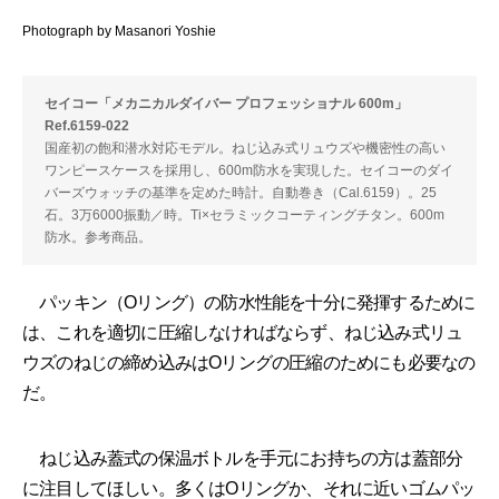
Photograph by Masanori Yoshie
セイコー「メカニカルダイバー プロフェッショナル 600m」
Ref.6159-022
国産初の飽和潜水対応モデル。ねじ込み式リュウズや機密性の高い
ワンピースケースを採用し、600m防水を実現した。セイコーのダイ
バーズウォッチの基準を定めた時計。自動巻き（Cal.6159）。25
石。3万6000振動／時。Ti×セラミックコーティングチタン。600m
防水。参考商品。
パッキン（Oリング）の防水性能を十分に発揮するために
は、これを適切に圧縮しなければならず、ねじ込み式リュ
ウズのねじの締め込みはOリングの圧縮のためにも必要なの
だ。
ねじ込み蓋式の保温ボトルを手元にお持ちの方は蓋部分
に注目してほしい。多くはOリングか、それに近いゴムパッ