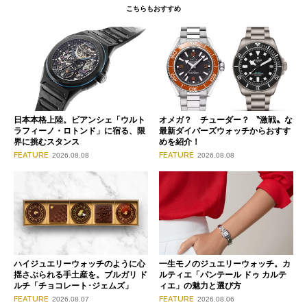
こちらもおすすめ
日本本格上陸。ビアンシェ「ウルト
オメガ？ チューダー？ 〝激戦〟な
ラフィーノ・ロトンド」に宿る、限
最新ダイバーズウォッチからおすす
界に挑むスタンス
めを紹介！
FEATURE
FEATURE
2026.08.08
2026.08.08
ハイジュエリーウォッチのように心
一生モノのジュエリーウォッチ。カ
揺さぶられる手土産を。ブルガリ ド
ルティエ「パンテール ドゥ カルテ
ルチ「チョコレート･ジェムズ」
ィエ」の魅力と選び方
FEATURE
FEATURE
2026.08.07
2026.08.06