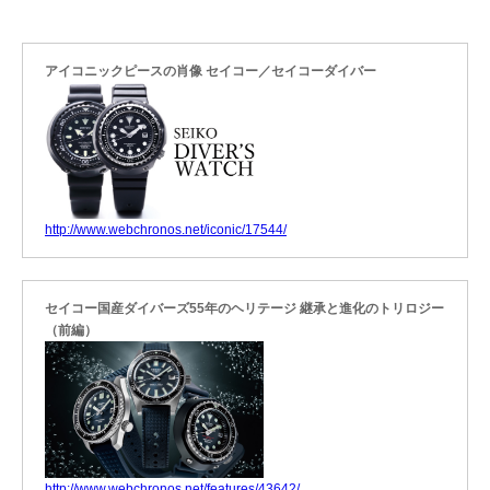
アイコニックピースの肖像 セイコー／セイコーダイバー
http://www.webchronos.net/iconic/17544/
セイコー国産ダイバーズ55年のヘリテージ 継承と進化のトリロジー
（前編）
http://www.webchronos.net/features/43642/