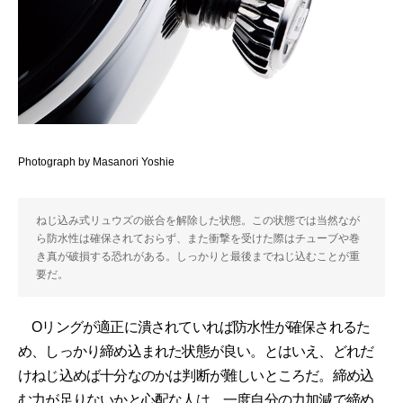
Photograph by Masanori Yoshie
ねじ込み式リュウズの嵌合を解除した状態。この状態では当然なが
ら防水性は確保されておらず、また衝撃を受けた際はチューブや巻
き真が破損する恐れがある。しっかりと最後までねじ込むことが重
要だ。
Oリングが適正に潰されていれば防水性が確保されるた
め、しっかり締め込まれた状態が良い。とはいえ、どれだ
けねじ込めば十分なのかは判断が難しいところだ。締め込
む力が足りないかと心配な人は、一度自分の力加減で締め