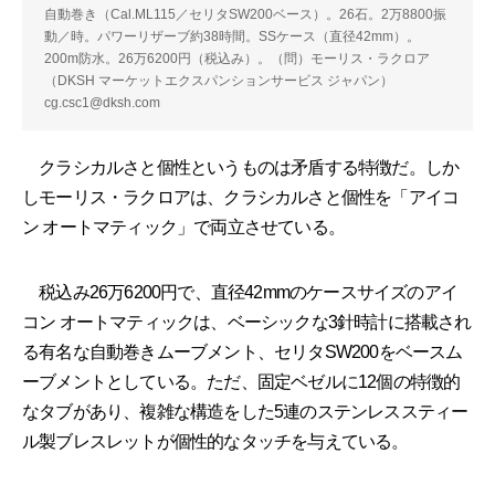
自動巻き（Cal.ML115／セリタSW200ベース）。26石。2万8800振
動／時。パワーリザーブ約38時間。SSケース（直径42mm）。
200m防水。26万6200円（税込み）。（問）モーリス・ラクロア
（DKSH マーケットエクスパンションサービス ジャパン）
cg.csc1@dksh.com
クラシカルさと個性というものは矛盾する特徴だ。しか
しモーリス・ラクロアは、クラシカルさと個性を「アイコ
ン オートマティック」で両立させている。
税込み26万6200円で、直径42mmのケースサイズのアイ
コン オートマティックは、ベーシックな3針時計に搭載され
る有名な自動巻きムーブメント、セリタSW200をベースム
ーブメントとしている。ただ、固定ベゼルに12個の特徴的
なタブがあり、複雑な構造をした5連のステンレススティー
ル製ブレスレットが個性的なタッチを与えている。