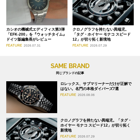
クロノグラフを持たない異端児。
カシオの機械式エディフィス第3弾
「タグ・ホイヤー モナコ スピード
「EFK-200」を『ウォッチタイム』
12」が切り拓く新境地
ドイツ版編集長がレビュー
FEATURE
FEATURE
2026.07.29
2026.07.31
SAME BRAND
同じブランドの記事
ロレックス、サブマリーナーだけが正解で
はない。名門の本格ダイバーズ7選
FEATURE
2026.08.06
クロノグラフを持たない異端児。「タグ・
ホイヤー モナコ スピード12」が切り拓く
新境地
FEATURE
2026.07.29