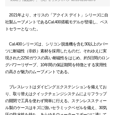
9500円（税込み）。（問）オリスジャパン Tel.03-6260-6876
2021年より、オリスの「アクイス デイト」シリーズに自
社製ムーブメントであるCal.400搭載モデルが登場し、ベス
トセラーとなった。
Cal.400シリーズは、シリコン脱進機を含む30以上のパー
ツに耐磁性（非鉄）素材を採用したものだ。それゆえに実
現された2250ガウスの高い耐磁性をはじめ、約5日間のロン
グパワーリザーブ、10年間の保証期間を特徴とする実用性
の高さが魅力のムーブメントである。
ブレスレットはダイビングエクステンションを備えてお
り、取り替えはクイックチェンジシステムによりフラップ
の開閉で工具を使わず簡単に行える。ステンレススティー
ル製のケースはキズに強いセラミックベゼルを備え、30気
圧の防水性を持ち、あらゆるウォータースポーツに適して