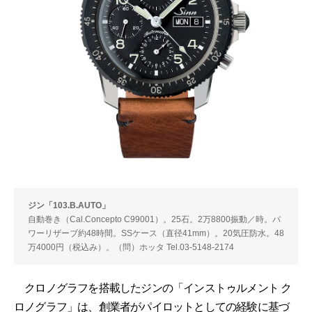
ジン「103.B.AUTO」
自動巻き（Cal.Concepto C99001）。25石。2万8800振動／時。パ
ワーリザーブ約48時間。SSケース（直径41mm）。20気圧防水。48
万4000円（税込み）。（問）ホッタ Tel.03-5148-2174
クロノグラフを搭載したジンの「インストゥルメント ク
ロノグラフ」は、創業者がパイロットとしての経験に基づ