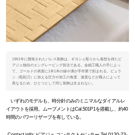
1961年に開発されたパレス装飾は、ギヨシェ彫りから着想を得たピ
アジェ独自のエングレービング技法である。金細工職人の手によっ
て、ゴールドの表面に1本1本の線や溝が手作業で刻まれる。ビュラ
ン（彫刻刀）に加える圧力や加工の角度、速度などが職人によって
異なるため、ひとつとして同じ装飾は生まれない。
いずれのモデルも、時分針のみのミニマルなダイアルレ
イアウトを採用。ムーブメントはCal.501P1を搭載し、約40
時間のパワーリザーブを有している。
Contact info: ピアジェ コンタクトセンター Tel.0120-73-