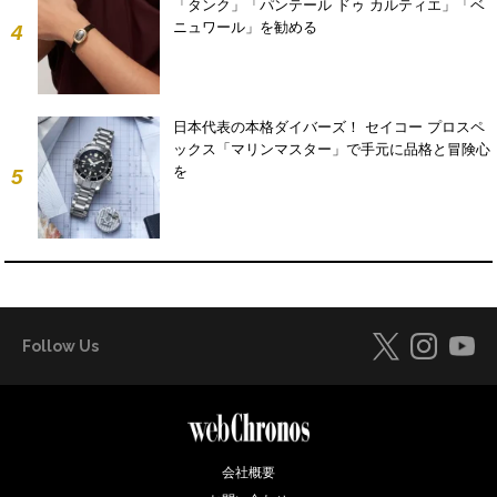
「タンク」「パンテール ドゥ カルティエ」「ベ
ニュワール」を勧める
4
日本代表の本格ダイバーズ！ セイコー プロスペ
ックス「マリンマスター」で手元に品格と冒険心
を
5
Follow Us
会社概要