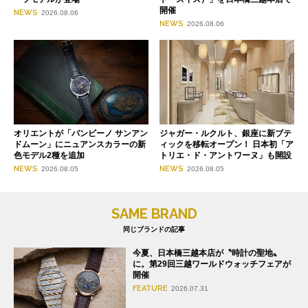
開催
NEWS
2026.08.06
NEWS
2026.08.06
オリエントが「バンビーノ サンアン
ジャガー・ルクルト、銀座に新ブテ
ドムーン」にニュアンスカラーの新
ィックを移転オープン！ 日本初「ア
色モデル2種を追加
トリエ・ド・アントワーヌ」も開設
NEWS
NEWS
2026.08.05
2026.08.05
SAME BRAND
同じブランドの記事
今夏、日本橋三越本店が〝時計の聖地〟
に。第29回三越ワールドウォッチフェアが
開催
FEATURE
2026.07.31