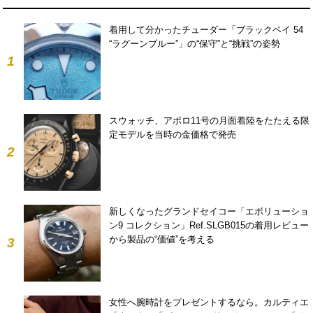
着用して分かったチューダー「ブラックベイ 54
“ラグーンブルー”」の“保守”と“挑戦”の姿勢
1
スウォッチ、アポロ11号の月面着陸をたたえる限
定モデルを当時の金価格で発売
2
新しくなったグランドセイコー「エボリューショ
ン9 コレクション」Ref.SLGB015の着用レビュー
から製品の“価値”を考える
3
女性へ腕時計をプレゼントするなら。カルティエ