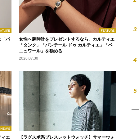
3
EATURE
FEATURE
エ「パ
女性へ腕時計をプレゼントするなら。カルティエ
「タンク」「パンテール ドゥ カルティエ」「ベ
ニュワール」を勧める
2026.07.30
4
5
NEWS
ティエ
【ラグスポ系ブレスレットウォッチ】サマーウォ