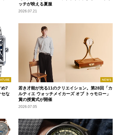
ッチが映える夏服
2026.07.21
EATURE
NEWS
め7
若き才能が光る11のクリエイション。第28回「カ
ナセな
ルティエ ウォッチメイカーズ オブ トゥモロー」
賞の授賞式が開催
2026.07.05