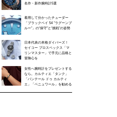
名作・新作腕時計5選
着用して分かったチューダー
「ブラックベイ 54 “ラグーンブ
ルー”」の“保守”と“挑戦”の姿勢
日本代表の本格ダイバーズ！
セイコー プロスペックス「マ
リンマスター」で手元に品格と
冒険心を
女性へ腕時計をプレゼントする
なら。カルティエ「タンク」
「パンテール ドゥ カルティ
エ」「ベニュワール」を勧める