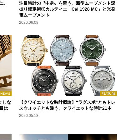
に、
注目時計の〝中身〟を問う。新型ムーブメント深
掘り鑑定術①カルティエ「Cal.1928 MC」と光発
電ムーブメント
2026.06.08
NEWS
FEATURE
たしな
【クワイエットな時計概論】“ラグスポ”ともドレ
目は
スウォッチとも違う。クワイエットな時計21本
2026.05.18