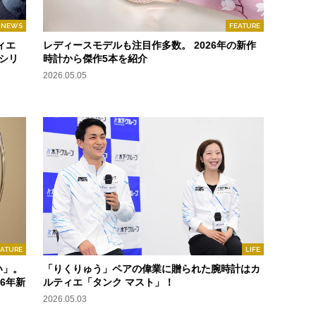
NEWS
FEATURE
ィエ
レディースモデルも注目作多数。 2026年の新作
シリ
時計から傑作5本を紹介
2026.05.05
EATURE
LIFE
い」。
「りくりゅう」ペアの偉業に贈られた腕時計はカ
6年新
ルティエ「タンク マスト」！
2026.05.03