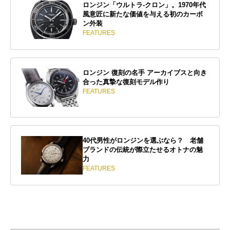
ロンジン「ウルトラ-クロン」。1970年代
風意匠に新たな価値を与える初のカーボ
ン外装
FEATURES
ロンジン 復刻の名手 アーカイブスと向き
合った真摯な復刻モデル作り
FEATURES
40代男性がロンジンを選ぶなら？ 老舗
ブランドの伝統が際立たせるオトナの魅
力
FEATURES