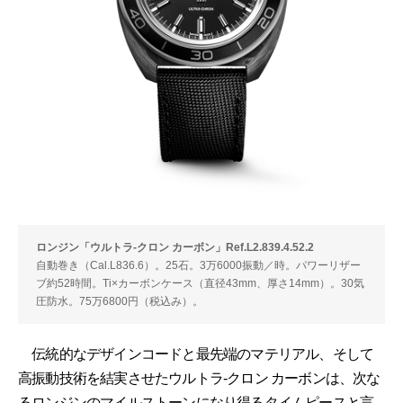
ロンジン「ウルトラ-クロン カーボン」Ref.L2.839.4.52.2
自動巻き（Cal.L836.6）。25石。3万6000振動／時。パワーリザー
ブ約52時間。Ti×カーボンケース（直径43mm、厚さ14mm）。30気
圧防水。75万6800円（税込み）。
伝統的なデザインコードと最先端のマテリアル、そして
高振動技術を結実させたウルトラ-クロン カーボンは、次な
るロンジンのマイルストーンになり得るタイムピースと言