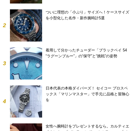
ついに理想の「小ぶり」サイズへ！ケースサイズ
を小型化した名作・新作腕時計5選
2
着用して分かったチューダー「ブラックベイ 54
“ラグーンブルー”」の“保守”と“挑戦”の姿勢
3
日本代表の本格ダイバーズ！ セイコー プロスペ
ックス「マリンマスター」で手元に品格と冒険心
を
4
女性へ腕時計をプレゼントするなら。カルティエ