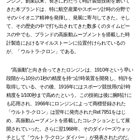
ンジン。創業以来、長きにわたって時計製造技術を磨いて
きた本ブランドは、特に航空産業やスポーツ計時の分野で
そのパイオニア精神を発揮し、発展に寄与してきた。そし
て、その歴史の中で打ち出されてきた数多くのタイムピー
スの中でも、ブランドの高振動ムーブメントを搭載した時
計製造におけるマイルストーンに位置付けられているの
が、「ウルトラ-クロン」である。
“高振動”と向き合ってきたロンジンは、1910年という早い
段階から10分の1秒の精度を持つ計時装置を開発し、特許を
取得している。その後、1916年にはスポーツ競技用の計時
精度を1/100秒まで高めたという。この技術は後に腕時計に
も応用され、1966年にロンジンによって商標登録された
「ウルトラ-クロン」は翌年に発売されたRef.7951をはじ
め、高振動ムーブメントを搭載したコレクションとして展
開されていった。さらに翌1968年、そのダイバーズウォッ
チとして「ウルトラ-クロン ダイバー」が発表されたのだ。