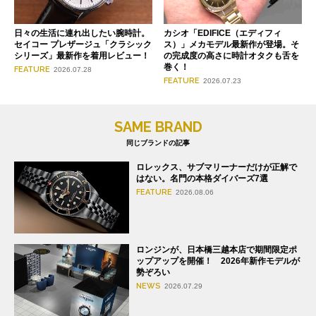
日々の生活に連れ出したい腕時計。
カシオ「EDIFICE（エディフィ
セイコー プレザージュ「クラシック
ス）」メカモデル最新作が登場。そ
シリーズ」最新作を着用レビュー！
の完成度の高さに時計オタクも舌を
巻く！
FEATURE
2026.07.28
FEATURE
2026.07.23
SAME BRAND
同じブランドの記事
ロレックス、サブマリーナーだけが正解で
はない。名門の本格ダイバーズ7選
FEATURE
2026.08.06
ロンジンが、日本橋三越本店で期間限定ポ
ップアップを開催！ 2026年新作モデルが
勢ぞろい
NEWS
2026.07.29