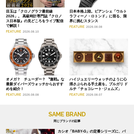
目玉は「クロノグラフ最前線
日本本格上陸。ビアンシェ「ウルト
2026」。 高級時計専門誌『クロノ
ラフィーノ・ロトンド」に宿る、限
ス日本版』の見どころをライブ配信
界に挑むスタンス
で解説！
FEATURE
2026.08.08
FEATURE
2026.08.10
オメガ？ チューダー？ 〝激戦〟な
ハイジュエリーウォッチのように心
最新ダイバーズウォッチからおすす
揺さぶられる手土産を。ブルガリ ド
めを紹介！
ルチ「チョコレート･ジェムズ」
FEATURE
FEATURE
2026.08.08
2026.08.07
SAME BRAND
同じブランドの記事
カシオ「BABY-G」の定番シリーズに、パ