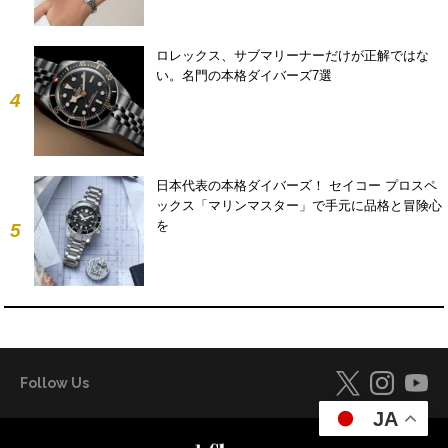
ロレックス、サブマリーナーだけが正解ではな
い。名門の本格ダイバーズ7選
4
日本代表の本格ダイバーズ！ セイコー プロスペ
ックス「マリンマスター」で手元に品格と冒険心
を
5
Follow Us
JA