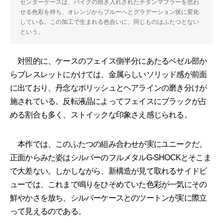
センターケースは、バイクの焼き入れされたチタンマフラーを思わ
せる色彩を持ち、オレンジからブルーへとグラデーション状に変化
している。この加工で生まれる色合いに、同じものはふたつとない
という。
対照的に、ケースのフェイス側半分にあたるベゼル部か
らブレスレットにかけては、金属らしいソリッド感が前面
に出ており、丹念なポリッシュとヘアラインの磨き分けが
施されている。反転液晶によってフェイスにブラックが占
める割合も多く、ストイックな印象さえ感じられる。
本作では、このふたつの組み合わせが実にユニークだ。
正面からみた姿はシルバーのフルメタルG-SHOCKとそこま
で大差ない。しかしながら、新構造が見て取れるサイドビ
ューでは、これまで鳴りをひそめていた色彩が一気にその
鮮やかさを放ち、シルバーケースとのツートンが実に際立
って見えるのである。