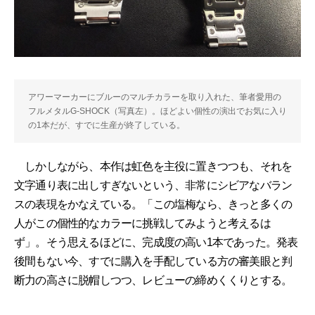
アワーマーカーにブルーのマルチカラーを取り入れた、筆者愛用の
フルメタルG-SHOCK（写真左）。ほどよい個性の演出でお気に入り
の1本だが、すでに生産が終了している。
しかしながら、本作は虹色を主役に置きつつも、それを
文字通り表に出しすぎないという、非常にシビアなバラン
スの表現をかなえている。「この塩梅なら、きっと多くの
人がこの個性的なカラーに挑戦してみようと考えるは
ず」。そう思えるほどに、完成度の高い1本であった。発表
後間もない今、すでに購入を手配している方の審美眼と判
断力の高さに脱帽しつつ、レビューの締めくくりとする。