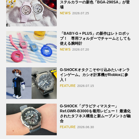
ステルカラーの新色「BGA-290SA」が登
場
NEWS
2026.07.25
「BABY-G + PLUS」の新作はレトロポッ
プ！ 専用フォルダーでチャームとしても
使える腕時計
NEWS
2026.07.20
G-SHOCKオタクこそやり込みたいオンラ
インゲーム。カシオ計算機がRobloxに参
入！
FEATURE
2026.07.15
G-SHOCK「グラビティマスター」
Ref.GWR-B3000を着用レビュー！ 最適化
されたタフネス構造と新ムーブメントが融
合
FEATURE
2026.06.30