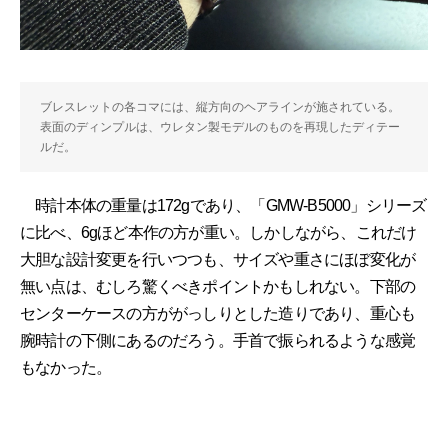
ブレスレットの各コマには、縦方向のヘアラインが施されている。
表面のディンプルは、ウレタン製モデルのものを再現したディテー
ルだ。
時計本体の重量は172gであり、「GMW-B5000」シリーズ
に比べ、6gほど本作の方が重い。しかしながら、これだけ
大胆な設計変更を行いつつも、サイズや重さにほぼ変化が
無い点は、むしろ驚くべきポイントかもしれない。下部の
センターケースの方ががっしりとした造りであり、重心も
腕時計の下側にあるのだろう。手首で振られるような感覚
もなかった。