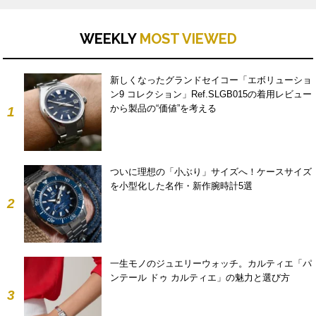
WEEKLY
MOST VIEWED
新しくなったグランドセイコー「エボリューショ
ン9 コレクション」Ref.SLGB015の着用レビュー
から製品の“価値”を考える
1
ついに理想の「小ぶり」サイズへ！ケースサイズ
を小型化した名作・新作腕時計5選
2
一生モノのジュエリーウォッチ。カルティエ「パ
ンテール ドゥ カルティエ」の魅力と選び方
3