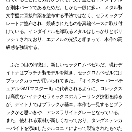
が別体パーツであるためだ。しかも一般に多い、メタル製
文字盤に直接釉薬を塗布する手法ではなく、セラミックプ
レートに塗布され、焼成されたものを真鍮ベースに取り付
けている。インダイアルを縁取るメタルはしっかりとポリ
ッシュされており、エナメルの光沢と相まって、本作の高
級感を強調する。
ふたつ目の特徴は、新しいセラクロムベゼルだ。現行デ
イトナはプラチナ製モデルを除き、セラクロムベゼルには
ブラックカラーが用いられてきた。「オイスター パーペチ
ュアル GMTマスター II」に代表されるように、ロレックス
は高度なハイテクセラミックスのカラーリング技術を誇る
が、デイトナではブラックが基本。本作も一見するとブラ
ックかと思いきや、アンスラサイトグレーとなっている。
また、使われる素材が新しくなっており、タングステンカ
ーバイドを添加したジルコニアによって製造されたものだ