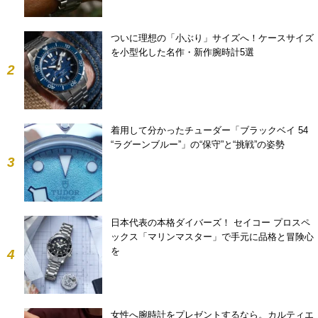
ついに理想の「小ぶり」サイズへ！ケースサイズ
を小型化した名作・新作腕時計5選
2
着用して分かったチューダー「ブラックベイ 54
“ラグーンブルー”」の“保守”と“挑戦”の姿勢
3
日本代表の本格ダイバーズ！ セイコー プロスペ
ックス「マリンマスター」で手元に品格と冒険心
を
4
女性へ腕時計をプレゼントするなら。カルティエ