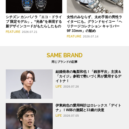
シチズン カンパノラ「エコ・ドライ
女性のみならず、太め手首の男性ラ
ブ 限定モデル」。“光条”を表現する
イターにも。グランドセイコー「ヘ
新デザインコードがもたらしたもの
リテージコレクション キャリバー
9F 33mm」の勧め
FEATURE
2026.07.21
FEATURE
2026.07.14
SAME BRAND
同じブランドの記事
結婚発表の亀梨和也！「銭形平次」主演＆
「カイジ」参戦で勢いづく男が愛用するデ
イトナ！
LIFE
2026.07.26
伊東純也の愛用時計はロレックス「デイト
ナ」！W杯の激闘と33歳の決意
LIFE
2026.07.05