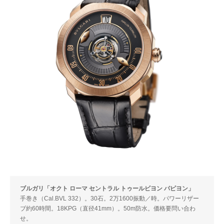
ブルガリ「オクト ローマ セントラル トゥールビヨン パピヨン」
手巻き（Cal.BVL 332）。30石。2万1600振動／時。パワーリザー
ブ約60時間。18KPG（直径41mm）。50m防水。価格要問い合わ
せ。