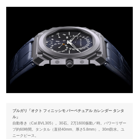
ブルガリ「オクト フィニッシモ パーペチュアル カレンダー タンタ
ル」
自動巻き（Cal.BVL305）。30石。2万1600振動／時。パワーリザー
ブ約60時間。タンタル（直径40mm、厚さ5.8mm）。30m防水。ユ
ニークピース。