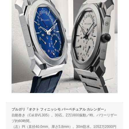
ブルガリ「オクト フィニッシモ パーペチュアル カレンダー」
自動巻き（Cal.BVL305）。30石。2万1600振動／時。パワーリザー
ブ約60時間。
（左）Pt（直径40.0mm、厚さ5.8mm）。30m防水。1052万2000円