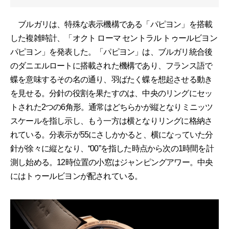
ブルガリは、特殊な表示機構である「パピヨン」を搭載
した複雑時計、「オクト ローマ セントラル トゥールビヨン
パピヨン」を発表した。「パピヨン」は、ブルガリ統合後
のダニエルロートに搭載された機構であり、フランス語で
蝶を意味するその名の通り、羽ばたく蝶を想起させる動き
を見せる。分針の役割を果たすのは、中央のリングにセッ
トされた2つの6角形。通常はどちらかが縦となりミニッツ
スケールを指し示し、もう一方は横となりリングに格納さ
れている。分表示が55にさしかかると、横になっていた分
針が徐々に縦となり、“00”を指した時点から次の1時間を計
測し始める。12時位置の小窓はジャンピングアワー。中央
にはトゥールビヨンが配されている。