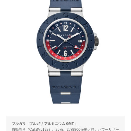
ブルガリ「ブルガリ アルミニウム GMT」
自動巻き（Cal.BVL192）。25石。2万8800振動／時。パワーリザー