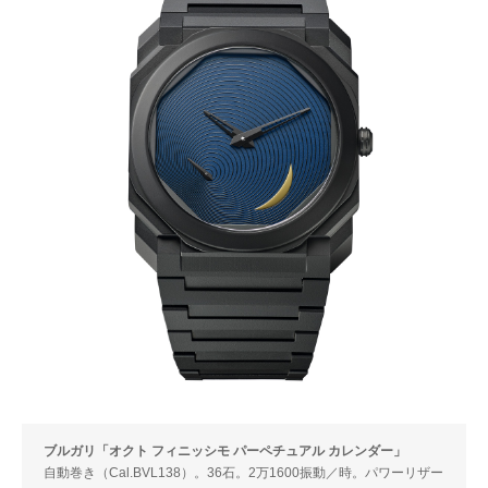
ブルガリ「オクト フィニッシモ パーペチュアル カレンダー」
自動巻き（Cal.BVL138）。36石。2万1600振動／時。パワーリザー