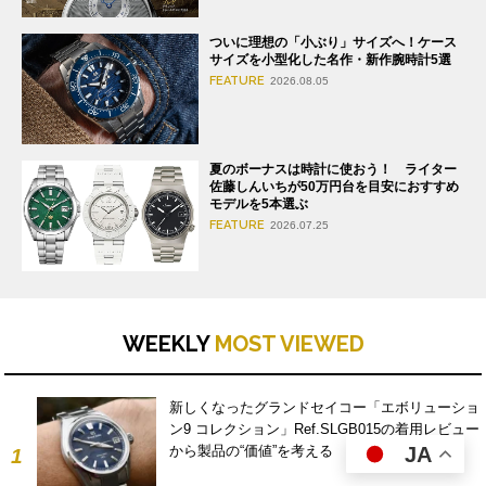
ついに理想の「小ぶり」サイズへ！ケース
サイズを小型化した名作・新作腕時計5選
FEATURE
2026.08.05
夏のボーナスは時計に使おう！ ライター
佐藤しんいちが50万円台を目安におすすめ
モデルを5本選ぶ
FEATURE
2026.07.25
WEEKLY
MOST VIEWED
新しくなったグランドセイコー「エボリューショ
ン9 コレクション」Ref.SLGB015の着用レビュー
から製品の“価値”を考える
JA
1