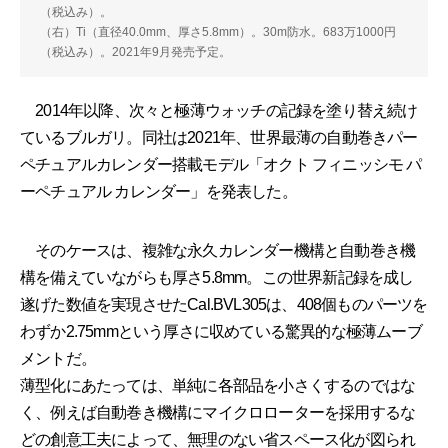
（税込み）。
（右）Ti（直径40.0mm、厚さ5.8mm）。30m防水。683万1000円
（税込み）。2021年9月発売予定。
2014年以降、次々と極薄ウォッチの記録を塗り替え続け
ているブルガリ。同社は2021年、世界最薄の自動巻きパー
ペチュアルカレンダー搭載モデル「オクト フィニッシモ パ
ーペチュアル カレンダー」を発表した。
そのケースは、複雑な永久カレンダー機構と自動巻き機
構を備えていながらも厚さ5.8mm。この世界新記録を成し
遂げた数値を実現させたCal.BVL305は、408個ものパーツを
わずか2.75mmという厚さに収めている驚異的な極薄ムーブ
メントだ。
薄型化にあたっては、単純に各部品を小さくするのではな
く、例えば自動巻き機構にマイクロローターを採用するな
どの創意工夫によって、無理のない省スペース化が図られ