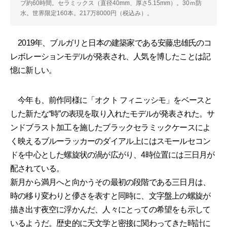
ブ約60時間。セラミックス（直径40mm、厚さ5.15mm）。30ｍ防
水。世界限定160本。217万8000円（税込み）。
2019年、ブルガリと日本の建築家である安藤忠雄氏のコ
レボレーションモデルが発表され、人気を博したことは記
憶に新しい。
今年も、前作同様に「オクト フィニッシモ」をベースと
した新たな“時”の表現を取り入れたモデルが発表された。サ
ンドブラスト加工を施したブラックセラミックケースによ
く映えるブルーラッカーのダイアル上にはスモールセコン
ドを中心とした螺旋状の渦が広がり、4時位置には三日月が
配されている。
新月から満月へと向かうその最初の段階である三日月は、
時の移り変わりと儚さを表すと同時に、文字盤上の螺旋が
描き出す夜空に浮かんだ、人々にとっての希望をも示して
いるようだ。歴史的に天文学と密接に関わってきた時計に