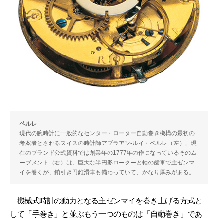
ペルレ
現代の腕時計に一般的なセンター・ローター自動巻き機構の最初の
考案者とされるスイスの時計師アブラアン-ルイ・ペルレ（左）。現
在のブランド公式資料では創業年の1777年の作になっているそのム
ーブメント（右）は、巨大な半円形ローターと軸の歯車で主ゼンマ
イを巻くが、鎖引き円錐滑車も備わっていて、かなり厚みがある。
機械式時計の動力となる主ゼンマイを巻き上げる方式と
して「手巻き」と並ぶもう一つのものは「自動巻き」であ