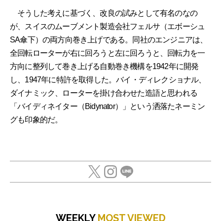
そうした考えに基づく、改良の試みとして有名のなの
が、スイスのムーブメント製造会社フェルサ（エボーシュ
SA傘下）の両方向巻き上げである。同社のエンジニアは、
全回転ローターが右に回ろうと左に回ろうと、回転力を一
方向に整列して巻き上げる自動巻き機構を1942年に開発
し、1947年に特許を取得した。バイ・ディレクショナル、
ダイナミック、ローターを掛け合わせた造語と思われる
「バイディネイター（Bidynator）」という洒落たネーミン
グも印象的だ。
WEEKLY
MOST VIEWED