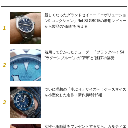
新しくなったグランドセイコー「エボリューショ
ン9 コレクション」Ref.SLGB015の着用レビュー
から製品の“価値”を考える
1
着用して分かったチューダー「ブラックベイ 54
“ラグーンブルー”」の“保守”と“挑戦”の姿勢
2
ついに理想の「小ぶり」サイズへ！ケースサイズ
を小型化した名作・新作腕時計5選
3
女性へ腕時計をプレゼントするなら。カルティエ