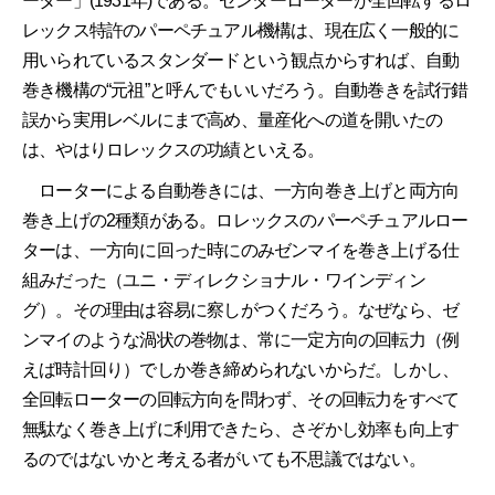
ーター」(1931年)である。センターローターが全回転するロ
レックス特許のパーペチュアル機構は、現在広く一般的に
用いられているスタンダードという観点からすれば、自動
巻き機構の“元祖”と呼んでもいいだろう。自動巻きを試行錯
誤から実用レベルにまで高め、量産化への道を開いたの
は、やはりロレックスの功績といえる。
ローターによる自動巻きには、一方向巻き上げと両方向
巻き上げの2種類がある。ロレックスのパーペチュアルロー
ターは、一方向に回った時にのみゼンマイを巻き上げる仕
組みだった（ユニ・ディレクショナル・ワインディン
グ）。その理由は容易に察しがつくだろう。なぜなら、ゼ
ンマイのような渦状の巻物は、常に一定方向の回転力（例
えば時計回り）でしか巻き締められないからだ。しかし、
全回転ローターの回転方向を問わず、その回転力をすべて
無駄なく巻き上げに利用できたら、さぞかし効率も向上す
るのではないかと考える者がいても不思議ではない。