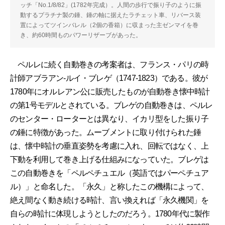
ッチ「No.1/8/82」(1782年完成）。人間の歩行で振り子のように振
動するプラチナ製の錘、錘の軸に据えたラチェット車、リバース装
置によってツインバレル（2個の香箱）に収まった主ゼンマイを巻
き、約60時間ものパワーリザーブがあった。
ペルレに続く自動巻きの考案者は、フランス・パリの時
計師アブラアン-ルイ・ブレゲ（1747-1823）である。彼が
1780年にオルレアン公に販売したものが自動巻き懐中時計
の第1号モデルとされている。ブレゲの自動巻きは、ペルレ
のセンター・ローターとは異なり、イカリ型をした振り子
の錘に特徴があった。ムーブメントに取り付けられた錘
は、懐中時計の垂直姿勢を考慮に入れ、回転ではなく、上
下動を利用して巻き上げる仕組みになっていた。ブレゲは
この自動巻きを「ペルペチュエル（英語ではパーペチュア
ル）」と命名した。「永久」と称したこの機構によって、
絶え間なく動き続ける時計、言い換えれば「永久機関」を
自らの時計に体現しようとしたのだろう。1780年代に製作