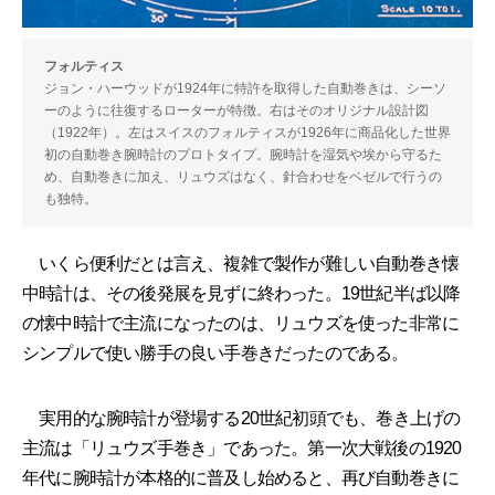
フォルティス
ジョン・ハーウッドが1924年に特許を取得した自動巻きは、シーソ
ーのように往復するローターが特徴。右はそのオリジナル設計図
（1922年）。左はスイスのフォルティスが1926年に商品化した世界
初の自動巻き腕時計のプロトタイプ。腕時計を湿気や埃から守るた
め、自動巻きに加え、リュウズはなく、針合わせをベゼルで行うの
も独特。
いくら便利だとは言え、複雑で製作が難しい自動巻き懐
中時計は、その後発展を見ずに終わった。19世紀半ば以降
の懐中時計で主流になったのは、リュウズを使った非常に
シンプルで使い勝手の良い手巻きだったのである。
実用的な腕時計が登場する20世紀初頭でも、巻き上げの
主流は「リュウズ手巻き」であった。第一次大戦後の1920
年代に腕時計が本格的に普及し始めると、再び自動巻きに