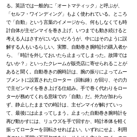
る。英語では一般的に「オートマティック」と呼ぶが、
「セルフ・ワインディング」もよく使われている。ところ
で「自動」という言葉のイメージから、何もしなくても時
計自体が主ゼンマイを巻き上げ、いつまでも動き続けると
考える人はさすがにいないだろうが、中にはそのように誤
解する人もいるらしい。実際、自動巻き腕時計の購入者か
ら、「時計を外しておいたら止まってしまった。故障では
ないか？」といったクレームが販売店に寄せられることが
あると聞く。自動巻きの腕時計は、腕の振りによってムー
ブメントに設置されたローター（回転錘）が回り、その力
で主ゼンマイを巻き上げる仕組み。手で巻く代わりをロー
ターが務めてくれる意味での「自動」だ。外力が加わら
ず、静止したままでの時計は、主ゼンマイが解けていっ
て、最後には止まってしまう。止まった自動巻き腕時計を
再び動かすには、リュウズを手で回すか、時計本体を軽く
振ってローターを回転させればよい。いずれにせよ、利用