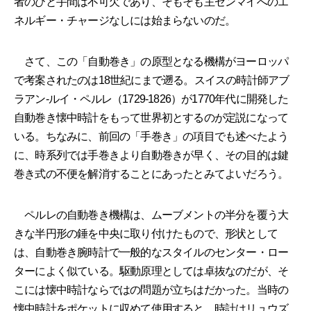
者のひと手間は不可欠であり、そもそも主ゼンマイへのエ
ネルギー・チャージなしには始まらないのだ。
さて、この「自動巻き」の原型となる機構がヨーロッパ
で考案されたのは18世紀にまで遡る。スイスの時計師アブ
ラアン-ルイ・ペルレ（1729-1826）が1770年代に開発した
自動巻き懐中時計をもって世界初とするのが定説になって
いる。ちなみに、前回の「手巻き」の項目でも述べたよう
に、時系列では手巻きより自動巻きが早く、その目的は鍵
巻き式の不便を解消することにあったとみてよいだろう。
ペルレの自動巻き機構は、ムーブメントの半分を覆う大
きな半円形の錘を中央に取り付けたもので、形状として
は、自動巻き腕時計で一般的なスタイルのセンター・ロー
ターによく似ている。駆動原理としては卓抜なのだが、そ
こには懐中時計ならではの問題が立ちはだかった。当時の
懐中時計をポケットに収めて使用すると、時計はリュウズ