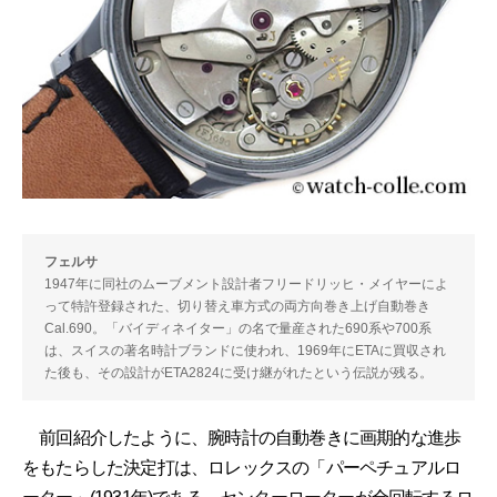
フェルサ
1947年に同社のムーブメント設計者フリードリッヒ・メイヤーによ
って特許登録された、切り替え車方式の両方向巻き上げ自動巻き
Cal.690。「バイディネイター」の名で量産された690系や700系
は、スイスの著名時計ブランドに使われ、1969年にETAに買収され
た後も、その設計がETA2824に受け継がれたという伝説が残る。
前回紹介したように、腕時計の自動巻きに画期的な進歩
をもたらした決定打は、ロレックスの「パーペチュアルロ