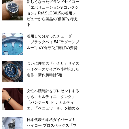
新しくなったグランドセイコー
「エボリューション9 コレクシ
ョン」Ref.SLGB015の着用レ
ビューから製品の“価値”を考え
る
着用して分かったチューダー
「ブラックベイ 54 “ラグーンブ
ルー”」の“保守”と“挑戦”の姿勢
ついに理想の「小ぶり」サイズ
へ！ケースサイズを小型化した
名作・新作腕時計5選
女性へ腕時計をプレゼントする
なら。カルティエ「タンク」
「パンテール ドゥ カルティ
エ」「ベニュワール」を勧める
日本代表の本格ダイバーズ！
セイコー プロスペックス「マ