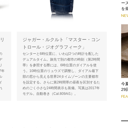
ー
を
NE
リ
ジャガー・ルクルト「マスター・コン
トロール・ジオグラフィーク」
の
センターと6時位置に、いわば2つの時計を配した
デ
デュアルタイム。旅先で別の都市の時刻（第2時間
リ
帯）を参照する際には、6時位置のダイアルを使
7年
う。10時位置のリュウズで調整し、ダイアル最下
ル
部の窓から見える世界24タイムゾーンの主要都市
イ
を設定する。さらに第2時間帯の昼夜を区別するた
今
れ
めのごく小さな24時間表示も装備。写真は2017年
2
モデル。自動巻き（Cal.809A/1）。
FE