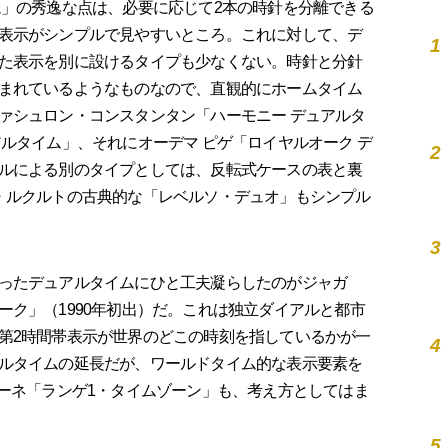
」の秀逸な点は、必要に応じて2本の時針を分離できる
表示がシンプルで見やすいところ。これに対して、デ
1
た表示を別に設けるタイプも少なくない。時針と分針
まれているようなものなので、直観的にホームタイム
ァシュロン・コンスタンタン「ハーモニー デュアルタ
ルタイム」、それにオーデマ ピゲ「ロイヤルオーク デ
2
ルによる別のタイプとしては、反転式ケースの表と裏
・ルクルトの古典的な「レベルソ・デュオ」もシンプル
3
ったデュアルタイムにひと工夫凝らしたのがジャガ
ーク」（1990年初出）だ。これは独立ダイアルと都市
第2時間帯表示が世界のどこの時刻を指しているかが一
4
ルタイムの延長だが、ワールドタイム的な表示要素を
ゾーネ「ランゲ1・タイムゾーン」も、考え方としてはま
5