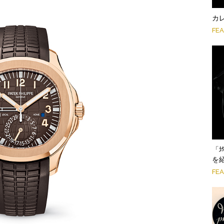
カ
FE
「
を
FE