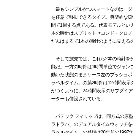
最もシンプルかつスマートなのは、ダ
を任意で移動できるタイプ。典型的なGM
間で1周する点である。代表モデルとい
本の時針はスプリットセコンド・クロノ
だんはまるで1本の時針のように見える
そして旅先では、これら2本の時針を
能だ。一方の時針は1時間単位でジャン
動いた状態のままケース左のプッシュボ
ラベルタイム」の第2時針は12時間表
がつくように、24時間表示のサブダイア
ーターも併設されている。
パテック フィリップは、同方式の原型
ラトラバ」のデュアルタイムウォッチを
ラベルタイム」の登場は20年前の199