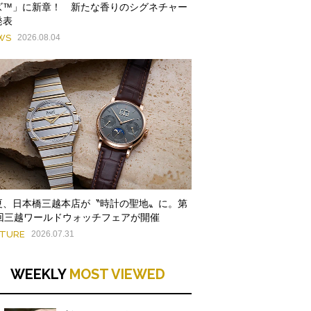
ズ™」に新章！ 新たな香りのシグネチャー
発表
WS
2026.08.04
夏、日本橋三越本店が〝時計の聖地〟に。第
9回三越ワールドウォッチフェアが開催
ATURE
2026.07.31
WEEKLY
MOST VIEWED