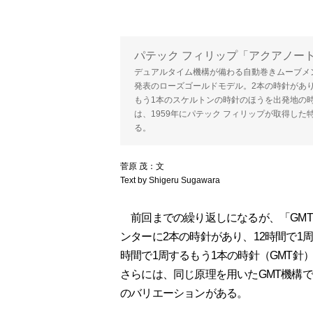
パテック フィリップ「アクアノート・
デュアルタイム機構が備わる自動巻きムーブメント（C
発表のローズゴールドモデル。2本の時針があ
もう1本のスケルトンの時針のほうを出発地の
は、1959年にパテック フィリップが取得し
る。
菅原 茂：文
Text by Shigeru Sugawara
前回までの繰り返しになるが、「GMT
ンターに2本の時針があり、12時間で1
時間で1周するもう1本の時針（GMT針
さらには、同じ原理を用いたGMT機構
のバリエーションがある。