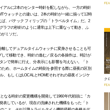
FE
イアルに2本のセンター時針を配しながら、一方の時針
Tウォッチとの違いは、2本の時針が一緒に揃って12時
えば、パテック フィリップの「トラベルタイム」だ。2
グラフの秒針のように通常は上下に重なって動き、ふ
のがミソだ。
分離してデュアルタイムウォッチに変身させることも可
プして移動でき、時針の進む／戻るの各操作は、時計が
タンで簡単に行え、分表示にも影響を与えない。「ト
示のため、ホームタイムの時刻を参照する際に昼夜の区別
ル、もしくはLOCALとHOMEそれぞれの昼夜インジケ
クロ
FE
となる時針の変更機構を開発して1960年代初頭に「カ
発表しているが、現在の洗練された機構をもった「ト
7年のこと。それ以降トラベルタイム機能搭載の各種モデ