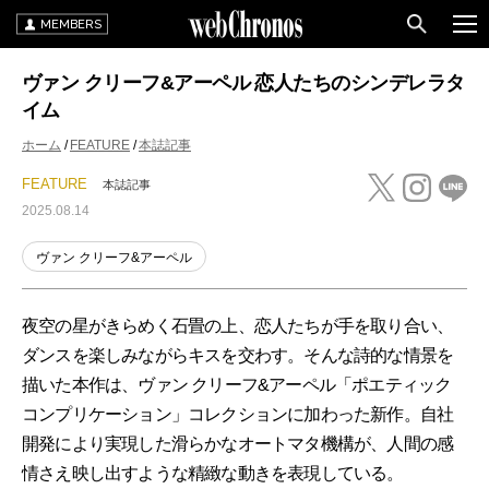
MEMBERS
ヴァン クリーフ&アーペル 恋人たちのシンデレラタ
イム
ホーム
FEATURE
本誌記事
FEATURE
本誌記事
2025.08.14
ヴァン クリーフ&アーペル
夜空の星がきらめく石畳の上、恋人たちが手を取り合い、
ダンスを楽しみながらキスを交わす。そんな詩的な情景を
描いた本作は、ヴァン クリーフ&アーペル「ポエティック
コンプリケーション」コレクションに加わった新作。自社
開発により実現した滑らかなオートマタ機構が、人間の感
情さえ映し出すような精緻な動きを表現している。