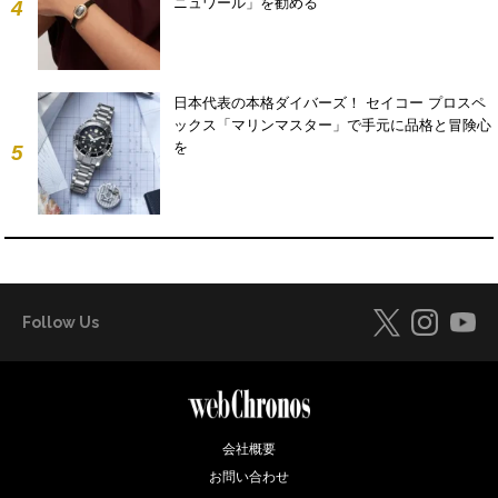
ニュワール」を勧める
4
日本代表の本格ダイバーズ！ セイコー プロスペ
ックス「マリンマスター」で手元に品格と冒険心
を
5
Follow Us
会社概要
お問い合わせ