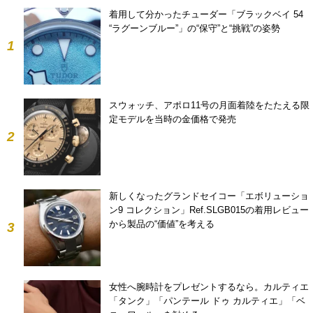
着用して分かったチューダー「ブラックベイ 54
“ラグーンブルー”」の“保守”と“挑戦”の姿勢
1
スウォッチ、アポロ11号の月面着陸をたたえる限
定モデルを当時の金価格で発売
2
新しくなったグランドセイコー「エボリューショ
ン9 コレクション」Ref.SLGB015の着用レビュー
から製品の“価値”を考える
3
女性へ腕時計をプレゼントするなら。カルティエ
「タンク」「パンテール ドゥ カルティエ」「ベ