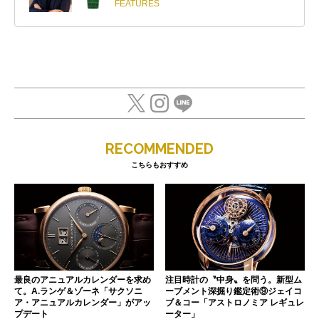
FEATURES
RECOMMENDED
こちらもおすすめ
最良のアニュアルカレンダーを求め
注目時計の〝中身〟を問う。新型ム
て。A.ランゲ＆ゾーネ「サクソニ
ーブメント深掘り鑑定術⑨ジェイコ
ア・アニュアルカレンダー」がアッ
ブ＆コー「アストロノミア レギュレ
プデート
ーター」