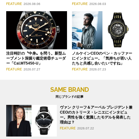
FEATURE
FEATURE
2026.08.06
2026.08.03
注目時計の〝中身〟を問う。新型ム
ノルケインCEOのベン・カッファー
ーブメント深掘り鑑定術⑧チューダ
にインタビュー。「気持ちが若い人
ー「Cal.MT5450-U」
たちと共感し合いたいですね」
FEATURE
FEATURE
2026.07.27
2026.07.23
SAME BRAND
同じブランドの記事
ヴァン クリーフ＆アーペル プレジデント兼
CEOのカトリーヌ・レニエにインタビュ
ー。男性を強く意識したモデルを発表した
理由は？
FEATURE
2026.07.22