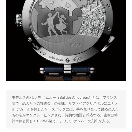
モデル名のバル デ ザムルー（Bal des Amoureux）とは、フランス
語で「恋人たちの舞踏会」の意味。サファイアクリスタルにエナメ
ル デカールを施したケースバックには、手を取り合って踊る恋人た
ちの姿がエングレービングされ、詩的な物語と呼応する。素材は時
計本体と同じく18KWG製で、シリアルナンバーの刻印が入る。