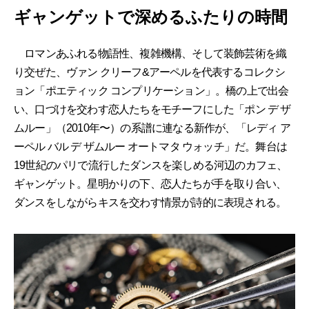
ギャンゲットで深めるふたりの時間
ロマンあふれる物語性、複雑機構、そして装飾芸術を織
り交ぜた、ヴァン クリーフ&アーペルを代表するコレクシ
ョン「ポエティック コンプリケーション」。橋の上で出会
い、口づけを交わす恋人たちをモチーフにした「ポン デ ザ
ムルー」（2010年〜）の系譜に連なる新作が、「レディ ア
ーペル バル デ ザムルー オートマタ ウォッチ」だ。舞台は
19世紀のパリで流行したダンスを楽しめる河辺のカフェ、
ギャンゲット。星明かりの下、恋人たちが手を取り合い、
ダンスをしながらキスを交わす情景が詩的に表現される。