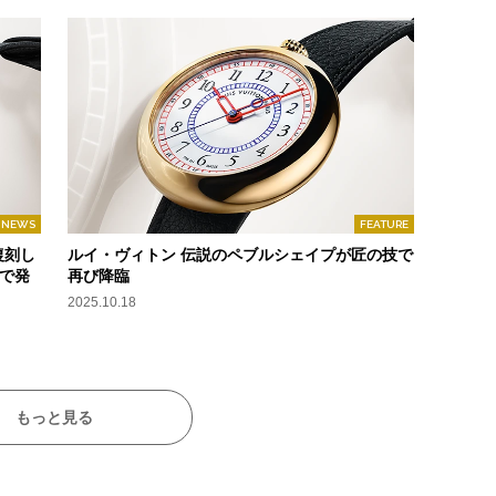
NEWS
FEATURE
復刻し
ルイ・ヴィトン 伝説のペブルシェイプが匠の技で
定で発
再び降臨
2025.10.18
もっと見る