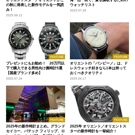
オリエントスター／オリエントがこ
海・山・街で、夏を謳歌するための
の秋に発表した新作モデルを一気読
ウォッチリスト
み！
2025.07.26
2025.09.12
FEATURE
FEATURE
プレゼントにもお勧め！ 20万円以
オリエントの「バンビーノ」は、ド
下で購入できる男性向け腕時計5選
レスウォッチ好きなら1本は持って
【国産ブランド多め】
おくべきクオリティ
2025.07.24
2025.04.17
FEATURE
FEATURE
2025年の新作時計まとめ。グランド
2025年 オリエント／オリエントス
セイコー、パテック フィリップ、ロ
ターの新作時計を一挙紹介！