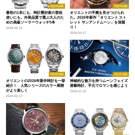
FEATURE
FEATURE
最初の1本にも、時計愛好家の普段
オリエントの手腕を見せつけられ
使いにも。外装品質で選ぶ大人のた
た。2026年新作「オリエント スト
めの高級ソーラーウォッチ5本
レット サンアンドムーン」を深掘
り！
2026.06.16
2026.03.17
FEATURE
FEATURE
オリエントの2026年新作時計を一挙
神秘的な魅力を持つムーンフェイズ
紹介！ 人気シリーズのカラー展開
搭載時計。手元でロマンを感じよう
がより楽しく
2026.01.24
2026.02.17