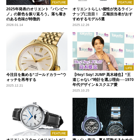
FEATURE
FEATURE
2025年発表のオリエント「バンビー
オリエントらしい個性が光るライン
ノ」の新色を振り返ろう。落ち着き
ナップに注目！ 広報担当者がおす
のある色味が特徴的
すめするモデル5選
2026.01.14
2025.12.26
LIFE
今注目を集める“ゴールドカラー”ウ
【Hey! Sɑy! JUMP 髙木雄也】“王
ォッチを再考する
道じゃない”時計を選ぶ理由──1970
年代デザイン＆スクエア愛
2025.12.21
2025.10.25
FEATURE