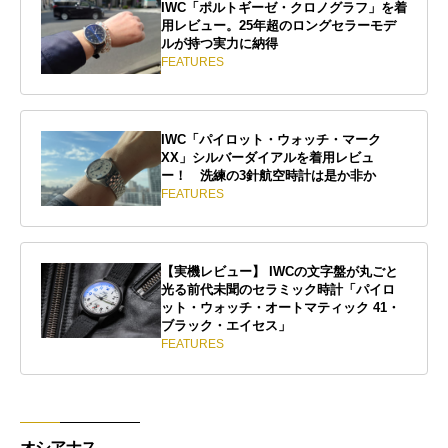
IWC「ポルトギーゼ・クロノグラフ」を着
用レビュー。25年超のロングセラーモデ
ルが持つ実力に納得
FEATURES
IWC「パイロット・ウォッチ・マーク
XX」シルバーダイアルを着用レビュ
ー！ 洗練の3針航空時計は是か非か
FEATURES
【実機レビュー】 IWCの文字盤が丸ごと
光る前代未聞のセラミック時計「パイロ
ット・ウォッチ・オートマティック 41・
ブラック・エイセス」
FEATURES
オシアナス