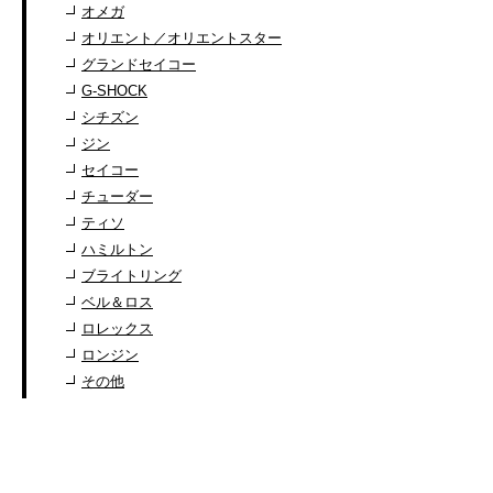
オメガ
オリエント／オリエントスター
グランドセイコー
G-SHOCK
シチズン
ジン
セイコー
チューダー
ティソ
ハミルトン
ブライトリング
ベル＆ロス
ロレックス
ロンジン
その他