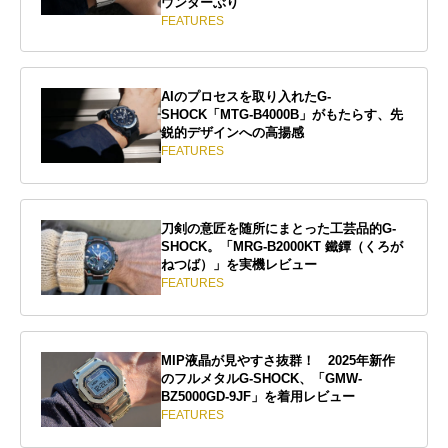
ウンダーぶり
FEATURES
AIのプロセスを取り入れたG-
SHOCK「MTG-B4000B」がもたらす、先
鋭的デザインへの高揚感
FEATURES
刀剣の意匠を随所にまとった工芸品的G-
SHOCK。「MRG-B2000KT 鐵鐔（くろが
ねつば）」を実機レビュー
FEATURES
MIP液晶が見やすさ抜群！ 2025年新作
のフルメタルG-SHOCK、「GMW-
BZ5000GD-9JF」を着用レビュー
FEATURES