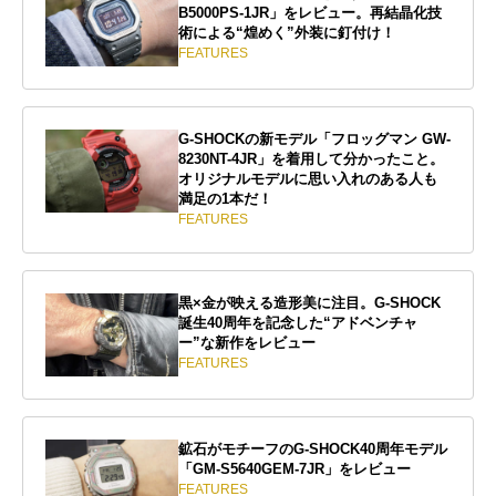
B5000PS-1JR」をレビュー。再結晶化技
術による“煌めく”外装に釘付け！
FEATURES
G-SHOCKの新モデル「フロッグマン GW-
8230NT-4JR」を着用して分かったこと。
オリジナルモデルに思い入れのある人も
満足の1本だ！
FEATURES
黒×金が映える造形美に注目。G-SHOCK
誕生40周年を記念した“アドベンチャ
ー”な新作をレビュー
FEATURES
鉱石がモチーフのG-SHOCK40周年モデル
「GM-S5640GEM-7JR」をレビュー
FEATURES