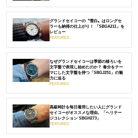
グランドセイコーの〝雪白〟はロングセ
ラーも納得の仕上がり！ 「SBGA211」を
レビュー
FEATURES
なぜグランドセイコーは季節の移ろいを
文字盤で表現し始めたのか？ 春分をテー
マにした文字盤を持つ「SBGJ251」の魅
力に迫る
FEATURES
高級時計を毎日着用したい人にグランド
セイコーがオススメな理由。「ヘリテー
ジコレクション SBGH273」
FEATURES