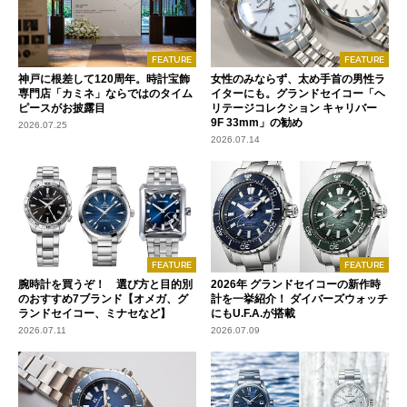
FEATURE
FEATURE
神戸に根差して120周年。時計宝飾
女性のみならず、太め手首の男性ラ
専門店「カミネ」ならではのタイム
イターにも。グランドセイコー「ヘ
ピースがお披露目
リテージコレクション キャリバー
9F 33mm」の勧め
2026.07.25
2026.07.14
FEATURE
FEATURE
腕時計を買うぞ！ 選び方と目的別
2026年 グランドセイコーの新作時
のおすすめ7ブランド【オメガ、グ
計を一挙紹介！ ダイバーズウォッチ
ランドセイコー、ミナセなど】
にもU.F.A.が搭載
2026.07.11
2026.07.09