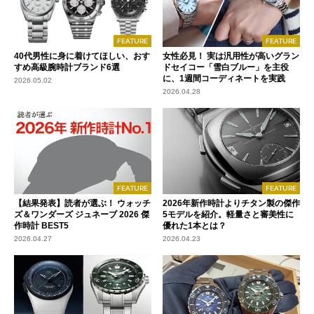
FEATURE
FEATURE
40代男性に身に着けてほしい、おす
女性必見！ 実は汎用性が高いグラン
すめ高級腕時計ブランド6選
ドセイコー「雪白ブルー」を主役
に、1週間コーディネートを実践
2026.05.02
2026.04.28
FEATURE
FEATURE
【結果発表】読者が選ぶ！ ウォッチ
2026年新作時計よりチタン製の傑作
ズ＆ワンダーズ ジュネーブ 2026 傑
5モデルを紹介。軽量さと審美性に
作時計 BEST5
優れた1本とは？
2026.04.27
2026.04.23