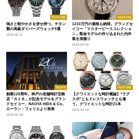
FEATURE
FEATURE
強さと軽やかさを併せ持つ。チタン
1210万円の価格も納得。グランドセ
製の高級ダイバーズウォッチ5選
イコー「マスターピースコレクショ
ン」彫金モデルの作り込まれた内外
2026.06.11
装を深掘り
2026.06.04
NEWS
FEATURE
創業120周年。神戸の老舗時計宝飾
【クワイエットな時計概論】“ラグ
店「カミネ」が記念モデルをグラン
スポ”ともドレスウォッチとも違
ドセイコー、NAOYA HIDA & Co.、
う。クワイエットな時計21本
ローラン・フェリエより発表
2026.05.18
2026.05.28