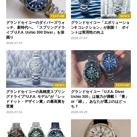
FEATURE
NEWS
グランドセイコーのダイバーズウォ
グランドセイコー「エボリューショ
ッチ、新時代へ。「スプリングドラ
ン9 コレクション」が刷新！ ポイ
イブ U.F.A. Ushio 300 Diver」を深
ントは実用性の向上
掘り
2026.07.07
2026.07.07
NEWS
FEATURE
グランドセイコーの高精度スプリン
グランドセイコー「U.F.A. Diver
グドライブ“U.F.A. モデル”が「レッ
Ushio 300」は魅力が満載！「青」
ドドット・デザイン賞」の最高賞を
or「緑」、あなたが選ぶのはどっ
受賞
ち？
2026.07.01
2026.06.25